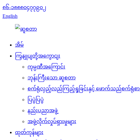
၈၆-၁၈၈၈၀၄၇၇၉၀၂
English
အိမ်
ကြှနျုပျတို့အကွောငျး
ကုမ္ပဏီအကြောင်း
ဘုန်းကြီးသော ဆူစတာ
စက်ရုံလှည့်လည်ကြည့်ရှုခြင်းနှင့် ဖောက်သည်စက်ရုံစာရ
ပြပွဲပြပွဲ
နည်းပညာအဖွဲ့
အဖွဲ့လိုက်လှုပ်ရှားမှုများ
ထုတ်ကုန်များ