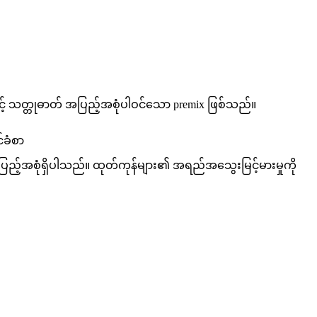
ှင့် သတ္တုဓာတ် အပြည့်အစုံပါဝင်သော premix ဖြစ်သည်။
်ခံစာ
်းအပြည့်အစုံရှိပါသည်။ ထုတ်ကုန်များ၏ အရည်အသွေးမြင့်မားမှုကို