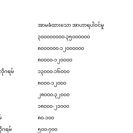
အာမခံထားသော အာဟာရပါဝင်မှု
၃၀၀၀၀၀၀၀၀-၃၅၀၀၀၀၀၀
၈၀၀၀၀၀၀-၁၂၀၀၀၀၀၀
၈၀၀၀၀-၁၂၀၀၀၀
လိုဂရမ်
၁၃၀၀၀-၁၆၀၀၀
၈၀၀၀-၁၂၀၀၀
၂၈၀၀၀-၃၂၀၀၀
၁၈၀၀၀-၂၁၀၀၀
်
၈၀-၁၀၀
ိုဂရမ်
၅၀၀-၇၀၀