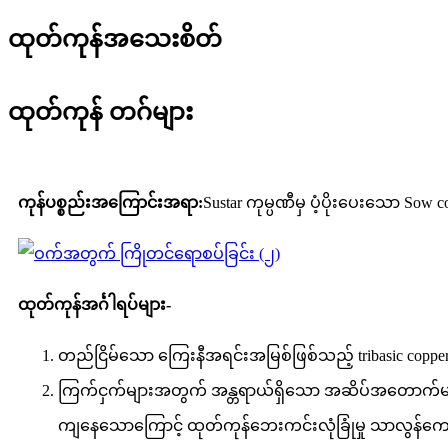
ထုတ်ကုန်အသေးစိတ်
ထုတ်ကုန် တဂ်များ
ကုန်ပစ္စည်းအကြောင်းအရာ:
Sustar ကုမ္ပဏီမှ ပံ့ပိုးပေးသော S
ထုတ်ကုန်အင်္ဂါရပ်များ-
တည်ငြိမ်သော ကြေးနီအရင်းအမြစ်ဖြစ်သည့် tribasic copp
ကြက်ငှက်များအတွက် အန္တရာယ်ရှိသော အဆိပ်အတောက်များကိ
ကျနေသောကြောင့် ထုတ်ကုန်ဘေးကင်းလုံခြုံမှု သာလွန်က