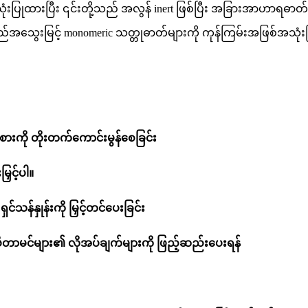
းပြုထားပြီး ၎င်းတို့သည် အလွန် inert ဖြစ်ပြီး အခြားအာဟာရဓာတ်မျာ
အသွေးမြင့် monomeric သတ္တုဓာတ်များကို ကုန်ကြမ်းအဖြစ်အသုံ
အစားကို တိုးတက်ကောင်းမွန်စေခြင်း
ြှင့်ပါ။
သန်နှုန်းကို မြှင့်တင်ပေးခြင်း
့် ဗီတာမင်များ၏ လိုအပ်ချက်များကို ဖြည့်ဆည်းပေးရန်