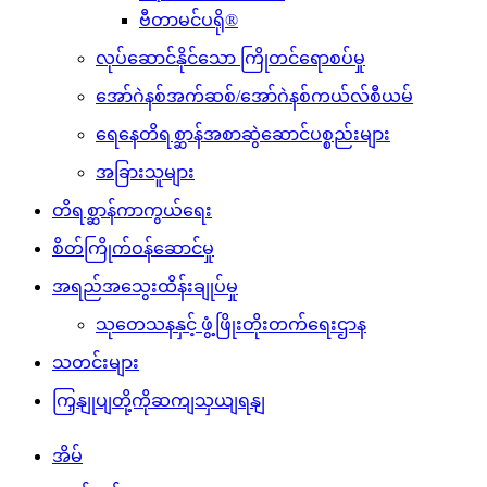
ဗီတာမင်ပရို®
လုပ်ဆောင်နိုင်သော ကြိုတင်ရောစပ်မှု
အော်ဂဲနစ်အက်ဆစ်/အော်ဂဲနစ်ကယ်လ်စီယမ်
ရေနေတိရစ္ဆာန်အစာဆွဲဆောင်ပစ္စည်းများ
အခြားသူများ
တိရစ္ဆာန်ကာကွယ်ရေး
စိတ်ကြိုက်ဝန်ဆောင်မှု
အရည်အသွေးထိန်းချုပ်မှု
သုတေသနနှင့် ဖွံ့ဖြိုးတိုးတက်ရေးဌာန
သတင်းများ
ကြှနျုပျတို့ကိုဆကျသှယျရနျ
အိမ်