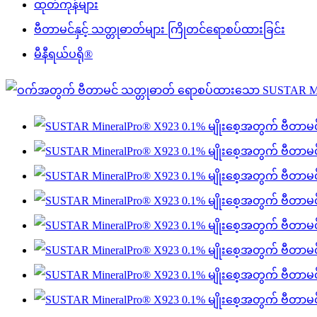
ထုတ်ကုန်များ
ဗီတာမင်နှင့် သတ္တုဓာတ်များ ကြိုတင်ရောစပ်ထားခြင်း
မီနီရယ်ပရို®