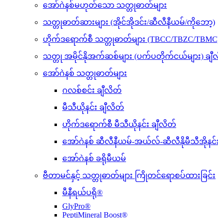
အော်ဂဲနစ်မဟုတ်သော သတ္တုဓာတ်များ
သတ္တုဓာတ်ဆားများ (အိုင်အိုဒင်း/ဆီလီနီယမ်/ကိုဘော့)
ဟိုက်ဒရောက်စီ သတ္တုဓာတ်များ (TBCC/TBZC/TBMC
သတ္တု အမိုင်နိုအက်ဆစ်များ (ပက်ပတိုက်ငယ်များ) ချီ
အော်ဂဲနစ် သတ္တုဓာတ်များ
ဂလစ်စင်း ချီလိတ်
မီသီယိုနင်း ချီလိတ်
ဟိုက်ဒရောက်စီ မီသီယိုနင်း ချီလိတ်
အော်ဂဲနစ် ဆီလီနီယမ်-အယ်လ်-ဆီလီနိုမီသီအိုနင်
အော်ဂဲနစ် ခရိုမီယမ်
ဗီတာမင်နှင့် သတ္တုဓာတ်များ ကြိုတင်ရောစပ်ထားခြင်း
မီနီရယ်ပရို®
GlyPro®
PeptiMineral Boost®