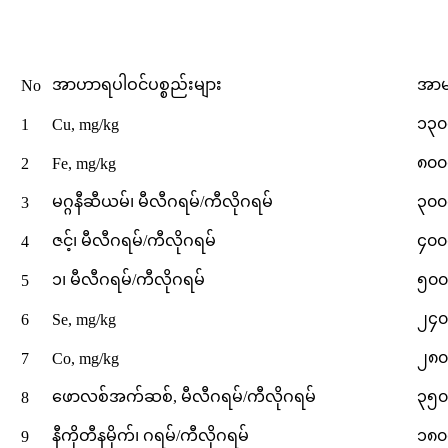
အာဟာရပါဝင်ပစ္စည်းများ
အာမ
No
၁၃၀
1
Cu, mg/kg
၈၀၀
2
Fe, mg/kg
မဂ္ဂနီဆီယမ်၊ မီလီဂရမ်/ကီလိုဂရမ်
၃၀၀
3
ဇင့်၊ မီလီဂရမ်/ကီလိုဂရမ်
၄၀၀
4
၁၊ မီလီဂရမ်/ကီလိုဂရမ်
၅၀၀
5
၂၄၀
6
Se, mg/kg
၂၈၀
7
Co, mg/kg
ဖောလစ်အက်ဆစ်, မီလီဂရမ်/ကီလိုဂရမ်
၃၅၀
8
နီကိုတီနမိုက်၊ ဂရမ်/ကီလိုဂရမ်
၁၈၀
9