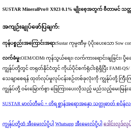
SUSTAR MineralPro® X923 0.1% မျိုးစေ့အတွက် ဗီတာမင် သတ္
အကျဉ်းချုပ်ဖော်ပြချက်:
ကုန်ပစ္စည်းအကြောင်းအရာ:
Sustar ကုမ္ပဏီမှ ပံ့ပိုးပေးသော Sow
လက်ခံမှု:
OEM/ODM၊ ကုန်သွယ်ရေး၊ လက်ကားရောင်းချခြင်း၊ ပို့
ကျွန်ုပ်တို့တွင် တရုတ်နိုင်ငံတွင် ကိုယ်ပိုင်စက်ရုံငါးရုံရှိပြ
သေချာစေရန် ထုတ်လုပ်မှုလုပ်ငန်းစဉ်တစ်ခုလုံးကို ကျွန်ုပ်တို့ ကြီ
ကျွန်ုပ်တို့ ဝမ်းမြောက်စွာ ဖြေကြားပေးလိုသည့် မည်သည့်မေးမြန်းချက်မ
SUSTAR မာလ်တီမင် + တိရစ္ဆာန်အရောအနှော သတ္တုဓာတ် စပိန်
ကျွန်ုပ်တို့ထံ အီးမေးလ်ပို့ပါ
Whatsapp
အီးမေးလ်ပို့ပါ
ဒေါင်းလုဒ်လုပ