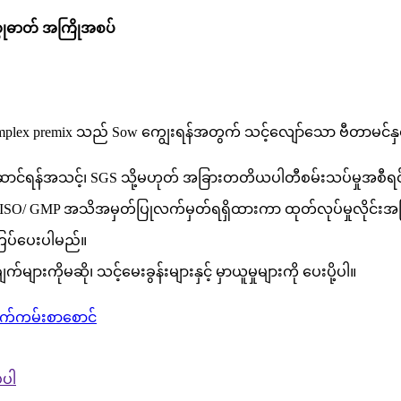
တုဓာတ် အကြိုအစပ်
 complex premix သည် Sow ကျွေးရန်အတွက် သင့်လျော်သော ဗီတာမင်န
ဆောင်ရန်အသင့်၊ SGS သို့မဟုတ် အခြားတတိယပါတီစမ်းသပ်မှုအစီရင
ီး FAMI-QS/ ISO/ GMP အသိအမှတ်ပြုလက်မှတ်ရရှိထားကာ ထုတ်လုပ်မှုလိုင
းကြပ်ပေးပါမည်။
ျားကိုမဆို၊ သင့်မေးခွန်းများနှင့် မှာယူမှုများကို ပေးပို့ပါ။
လက်ကမ်းစာစောင်
်ပါ