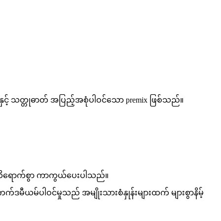
နှင့် သတ္တုဓာတ် အပြည့်အစုံပါဝင်သော premix ဖြစ်သည်။
ို ထိရောက်စွာ ကာကွယ်ပေးပါသည်။
မီယမ်ပါဝင်မှုသည် အမျိုးသားစံနှုန်းများထက် များစွာနိမ့်