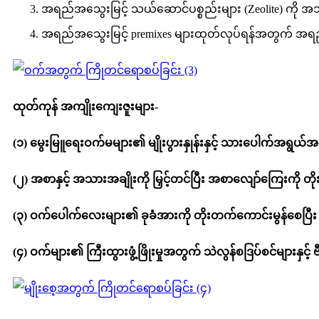
အရည်အသွေးမြင့် သယ်ဆောင်ပစ္စည်းများ (Zeolite) ကို အသုံ
အရည်အသွေးမြင့် premixes များထုတ်လုပ်ရန်အတွက် အရည်
ထုတ်ကုန် အကျိုးကျေးဇူးများ-
(၁) မွေးမြူရေးဝက်မများ၏ မျိုးပွားနှုန်းနှင့် သားပေါက်အရွယ်
(၂) အစာနှင့် အသားအချိုးကို မြှင့်တင်ပြီး အစာလျော်ကြေးကို တိုးမ
(၃) ဝက်ပေါက်လေးများ၏ ခုခံအားကို တိုးတက်ကောင်းမွန်စေပြီး ရှင်
(၄) ဝက်များ၏ ကြီးထွားဖွံ့ဖြိုးမှုအတွက် သဲလွန်စဒြပ်စင်များနှင