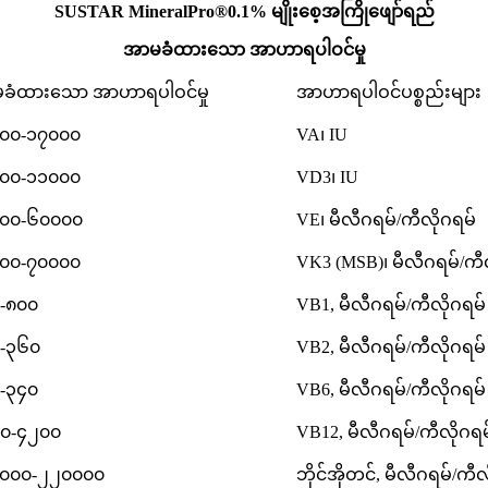
SUSTAR MineralPro®0.1% မျိုးစေ့အကြိုဖျော်ရည်
အာမခံထားသော အာဟာရပါဝင်မှု
ခံထားသော အာဟာရပါဝင်မှု
အာဟာရပါဝင်ပစ္စည်းများ
၀၀-၁၇၀၀၀
VA၊ IU
၀၀-၁၁၀၀၀
VD3၊ IU
၀၀-၆၀၀၀၀
VE၊ မီလီဂရမ်/ကီလိုဂရမ်
၀၀-၇၀၀၀၀
VK3 (MSB)၊ မီလီဂရမ်/ကီ
-၈၀၀
VB1, မီလီဂရမ်/ကီလိုဂရမ်
-၃၆၀
VB2, မီလီဂရမ်/ကီလိုဂရမ်
-၃၄၀
VB6, မီလီဂရမ်/ကီလိုဂရမ်
၀-၄၂၀၀
VB12, မီလီဂရမ်/ကီလိုဂရမ
၀၀၀-၂၂၀၀၀၀
ဘိုင်အိုတင်, မီလီဂရမ်/ကီလ