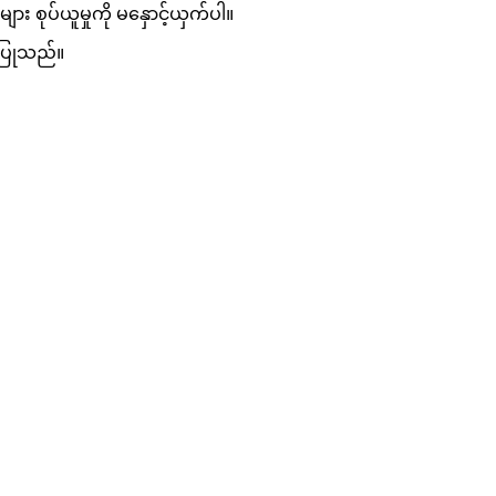
း စုပ်ယူမှုကို မနှောင့်ယှက်ပါ။
းပြုသည်။