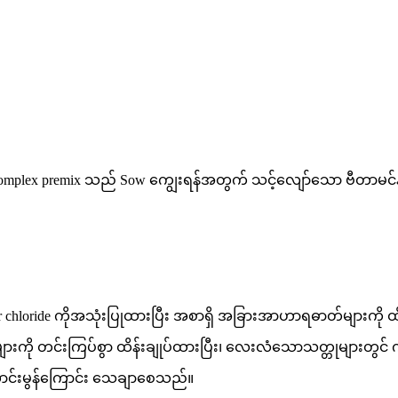
ow complex premix သည် Sow ကျွေးရန်အတွက် သင့်လျော်သော ဗီတာမင်
er chloride ကိုအသုံးပြုထားပြီး အစာရှိ အခြားအာဟာရဓာတ်များက
ု တင်းကြပ်စွာ ထိန်းချုပ်ထားပြီး၊ လေးလံသောသတ္တုများတွင် ကက်ဒ
ောင်းမွန်ကြောင်း သေချာစေသည်။