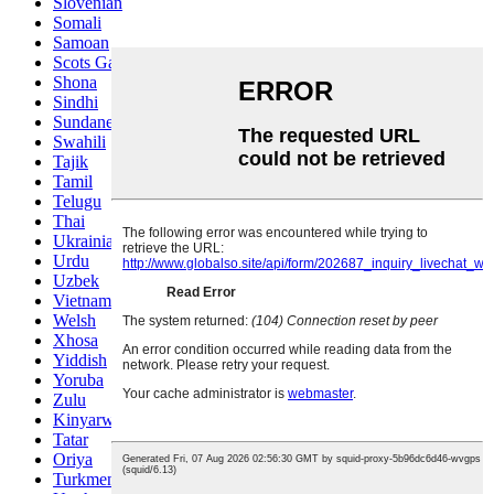
Slovenian
Somali
Samoan
Scots Gaelic
Shona
Sindhi
Sundanese
Swahili
Tajik
Tamil
Telugu
Thai
Ukrainian
Urdu
Uzbek
Vietnamese
Welsh
Xhosa
Yiddish
Yoruba
Zulu
Kinyarwanda
Tatar
Oriya
Turkmen