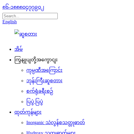
၈၆-၁၈၈၈၀၄၇၇၉၀၂
English
အိမ်
ကြှနျုပျတို့အကွောငျး
ကုမ္ပဏီအကြောင်း
ဘုန်းကြီးဆူစတား
စက်ရုံခရီးစဉ်
ပြပွဲ ပြပွဲ
ထုတ်ကုန်များ
Inorganic သဲလွန်စသတ္တုဓာတ်
Hydroxy သတ္တုဓာတ်များ