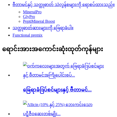
ဗီတာမင်နှင့် သတ္တုဓာတ် သဲလွန်စများကို ရောစပ်ထားသည်။
MineralPro
GlyPro
PeptiMineral Boost
သတ္တုဓာတ်ဆားများကို ခြေရာခံပါ။
Functional premix
ရောင်းအားအကောင်းဆုံးထုတ်ကုန်များ
ခြေရာခံဒြပ်စင်များနှင့် ဗီတာမင်...