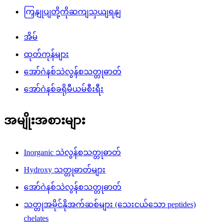
ကြှနျုပျတို့ကိုဆကျသှယျရနျ
အိမ်
ထုတ်ကုန်များ
အော်ဂဲနစ်သဲလွန်စသတ္တုဓာတ်
အော်ဂဲနစ်ခရိုမီယမ်စီးရီး
အမျိုးအစားများ
Inorganic သဲလွန်စသတ္တုဓာတ်
Hydroxy သတ္တုဓာတ်များ
အော်ဂဲနစ်သဲလွန်စသတ္တုဓာတ်
သတ္တုအမိုင်နိုအက်ဆစ်များ (သေးငယ်သော peptides)
chelates