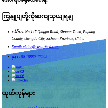
အော်ဂဲနစ်ခရိုမီယမ်စီးရီး
ကြှနျုပျတို့ကိုဆကျသှယျရနျ
လိပ်စာ- No.147 Qingpu Road, Shouan Town, Pujiang
County, chengdu City, Sichuan Province, China
Email: elaine@sustarfeed.com
ဖုန်း : 86-18880477902
ထုတ်ကုန်များ