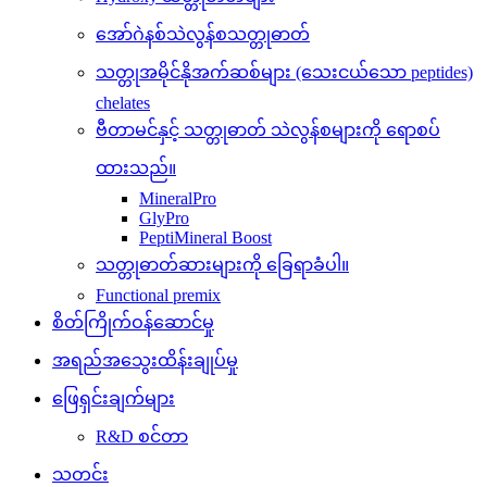
အော်ဂဲနစ်သဲလွန်စသတ္တုဓာတ်
သတ္တုအမိုင်နိုအက်ဆစ်များ (သေးငယ်သော peptides)
chelates
ဗီတာမင်နှင့် သတ္တုဓာတ် သဲလွန်စများကို ရောစပ်
ထားသည်။
MineralPro
GlyPro
PeptiMineral Boost
သတ္တုဓာတ်ဆားများကို ခြေရာခံပါ။
Functional premix
စိတ်ကြိုက်ဝန်ဆောင်မှု
အရည်အသွေးထိန်းချုပ်မှု
ဖြေရှင်းချက်များ
R&D စင်တာ
သတင်း