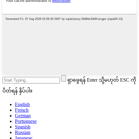
ရှာဖွေရန် Enter သို့မဟုတ် ESC ကို
ပိတ်ရန် နှိပ်ပါ။
English
French
German
Portuguese
Spanish
Russian
Japanese