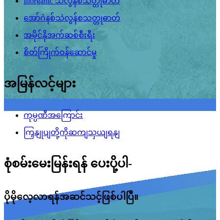
Inorganic သဲလွန်စသတ္တုဓာတ်
အော်ဂဲနစ်သဲလွန်စသတ္တုဓာတ်
အမိုင်နိုအက်ဆစ်စီးရီး
စိတ်ကြိုက်ဝန်ဆောင်မှု
အမြန်လင့်များ
ကုမ္ပဏီအကြောင်း
ကြှနျုပျတို့ကိုဆကျသှယျရနျ
စုံစမ်းမေးမြန်းရန် ပေးပို့ပါ-
ပိုမိုလေ့လာရန်အဆင်သင့်ဖြစ်ပါပြီ။