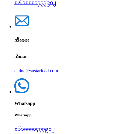
၈၆-၁၈၈၈၀၄၇၇၉၀၂
အီးမေး
အီးမေး
elaine@sustarfeed.com
Whatsapp
Whatsapp
၈၆၁၈၈၈၀၄၇၇၉၀၂