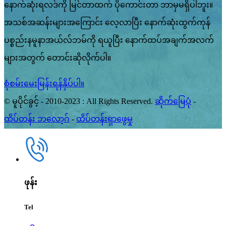
နောက်ဆုံးရလဒ်ကို မြင်တာထက် ပိုကောင်းတာ ဘာမှမရှိပါဘူး။
အသစ်အဆန်းများအကြောင်း လေ့လာပြီး နောက်ဆုံးထွက်ကုန်
ပစ္စည်းနမူနာအယ်လ်ဘမ်ကို ရယူပြီး နောက်ထပ်အချက်အလက်
များအတွက် တောင်းဆိုလိုက်ပါ။
စုံစမ်းမေးမြန်းရန်နှိပ်ပါ။
© မူပိုင်ခွင့် - 2010-2023 : All Rights Reserved.
ဆိုက်မြေပုံ
-
ထိပ်တန်း ဘလော့ဂ်
-
ထိပ်တန်းရှာဖွေမှု
ဖုန်း
Tel