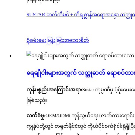
SUSTAR မာလ်တီမင် + တိရစ္ဆာန်အရောအနှော သတ္တုဓ
စုံစမ်းမေးမြန်းခြင်း
အသေးစိတ်
ရေချိုငါးများအတွက် သတ္တုဓာတ် ရောစပ်ထ
ကုန်ပစ္စည်းအကြောင်းအရာ:
Sustar ကုမ္ပဏီမှ ပံ့ပို
ဖြစ်သည်။
လက်ခံမှု:
OEM/ODM၊ ကုန်သွယ်ရေး၊ လက်ကားရောင်းချခ
ကျွန်ုပ်တို့တွင် တရုတ်နိုင်ငံတွင် ကိုယ်ပိုင်စက်ရုံင