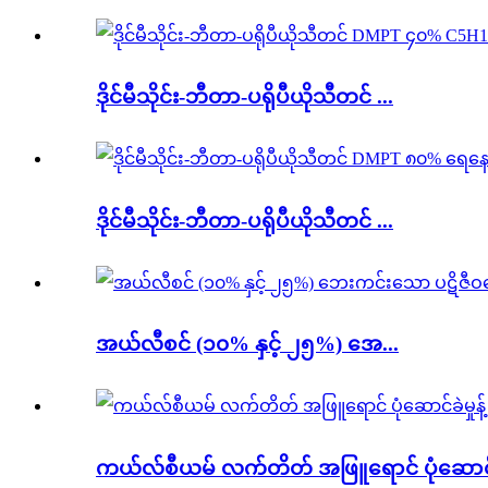
ဒိုင်မီသိုင်း-ဘီတာ-ပရိုပီယိုသီတင် ...
ဒိုင်မီသိုင်း-ဘီတာ-ပရိုပီယိုသီတင် ...
အယ်လီစင် (၁၀% နှင့် ၂၅%) အေ...
ကယ်လ်စီယမ် လက်တိတ် အဖြူရောင် ပုံဆောင်ခ