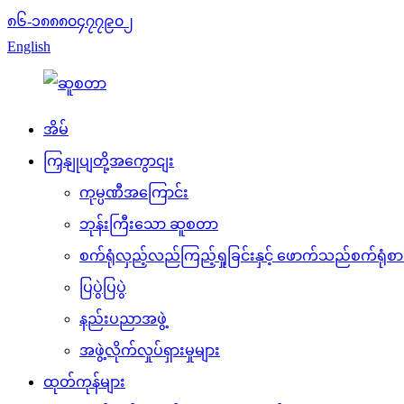
၈၆-၁၈၈၈၀၄၇၇၉၀၂
English
အိမ်
ကြှနျုပျတို့အကွောငျး
ကုမ္ပဏီအကြောင်း
ဘုန်းကြီးသော ဆူစတာ
စက်ရုံလှည့်လည်ကြည့်ရှုခြင်းနှင့် ဖောက်သည်စက်ရုံစာရ
ပြပွဲပြပွဲ
နည်းပညာအဖွဲ့
အဖွဲ့လိုက်လှုပ်ရှားမှုများ
ထုတ်ကုန်များ