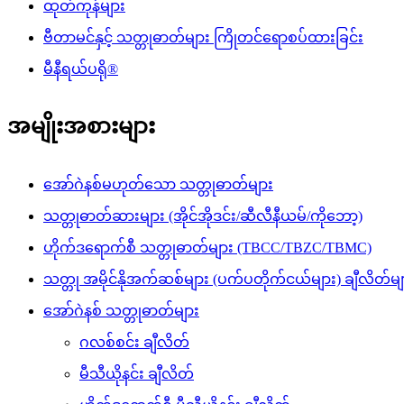
ထုတ်ကုန်များ
ဗီတာမင်နှင့် သတ္တုဓာတ်များ ကြိုတင်ရောစပ်ထားခြင်း
မီနီရယ်ပရို®
အမျိုးအစားများ
အော်ဂဲနစ်မဟုတ်သော သတ္တုဓာတ်များ
သတ္တုဓာတ်ဆားများ (အိုင်အိုဒင်း/ဆီလီနီယမ်/ကိုဘော့)
ဟိုက်ဒရောက်စီ သတ္တုဓာတ်များ (TBCC/TBZC/TBMC)
သတ္တု အမိုင်နိုအက်ဆစ်များ (ပက်ပတိုက်ငယ်များ) ချီလိတ်မျ
အော်ဂဲနစ် သတ္တုဓာတ်များ
ဂလစ်စင်း ချီလိတ်
မီသီယိုနင်း ချီလိတ်