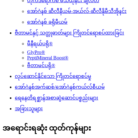
ဟိုက်ဒရောက်စီ မီသီယိုနင်း ချီလိတ်
အော်ဂဲနစ် ဆီလီနီယမ်-အယ်လ်-ဆီလီနိုမီသီအိုနင်း
အော်ဂဲနစ် ခရိုမီယမ်
ဗီတာမင်နှင့် သတ္တုဓာတ်များ ကြိုတင်ရောစပ်ထားခြင်း
မီနီရယ်ပရို®
GlyPro®
PeptiMineral Boost®
ဗီတာမင်ပရို®
လုပ်ဆောင်နိုင်သော ကြိုတင်ရောစပ်မှု
အော်ဂဲနစ်အက်ဆစ်/အော်ဂဲနစ်ကယ်လ်စီယမ်
ရေနေတိရစ္ဆာန်အစာဆွဲဆောင်ပစ္စည်းများ
အခြားသူများ
အရောင်းရဆုံး ထုတ်ကုန်များ