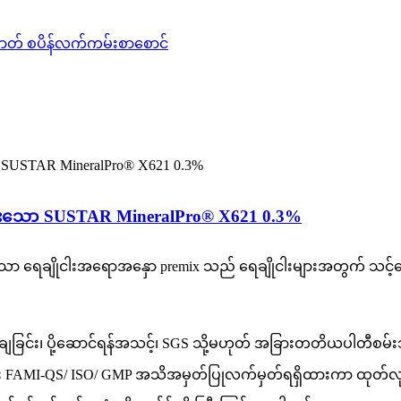
ာတ် စပိန်လက်ကမ်းစာစောင်
ားသော SUSTAR MineralPro® X621 0.3%
းပေးသော ရေချိုငါးအရောအနှော premix သည် ရေချိုငါးများအတွက် သင့်
ြင်း၊ ပို့ဆောင်ရန်အသင့်၊ SGS သို့မဟုတ် အခြားတတိယပါတီစမ်းသ
ါးရုံရှိပြီး FAMI-QS/ ISO/ GMP အသိအမှတ်ပြုလက်မှတ်ရရှိထားကာ ထုတ်