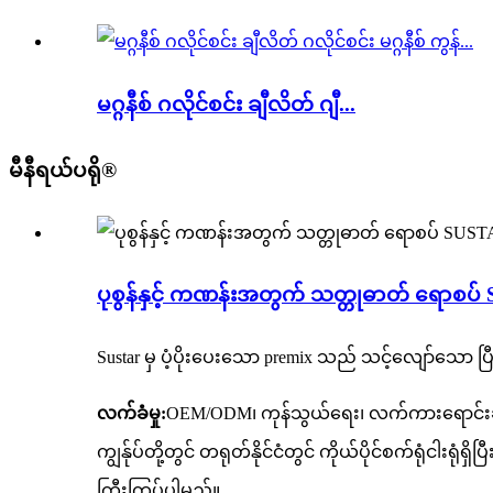
မဂ္ဂနီစ် ဂလိုင်စင်း ချီလိတ် ဂျီ...
မီနီရယ်ပရို®
ပုစွန်နှင့် ကဏန်းအတွက် သတ္တုဓာတ် ရောစပ
Sustar မှ ပံ့ပိုးပေးသော premix သည် သင့်လျော်သော ပြ
လက်ခံမှု:
OEM/ODM၊ ကုန်သွယ်ရေး၊ လက်ကားရောင်းချခ
ကျွန်ုပ်တို့တွင် တရုတ်နိုင်ငံတွင် ကိုယ်ပိုင်စက်ရုံငါ
ကြီးကြပ်ပါမည်။