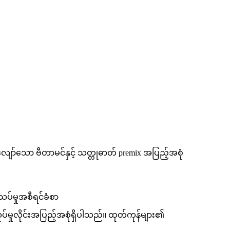
လျော်သော ဗီတာမင်နှင့် သတ္တုဓာတ် premix အပြည့်အစုံ
ပ်မှုအစီရင်ခံစာ
လုပ်မှုလိုင်းအပြည့်အစုံရှိပါသည်။ ထုတ်ကုန်များ၏