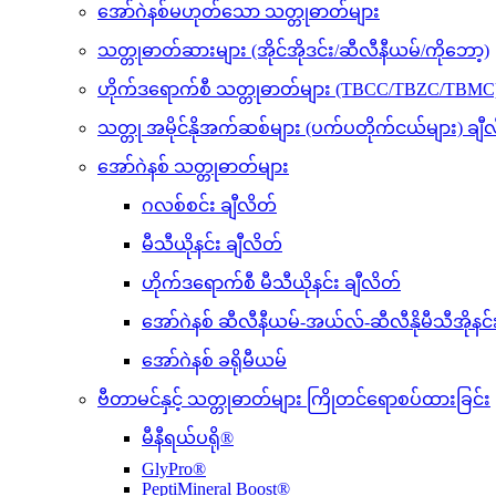
အော်ဂဲနစ်မဟုတ်သော သတ္တုဓာတ်များ
သတ္တုဓာတ်ဆားများ (အိုင်အိုဒင်း/ဆီလီနီယမ်/ကိုဘော့)
ဟိုက်ဒရောက်စီ သတ္တုဓာတ်များ (TBCC/TBZC/TBMC
သတ္တု အမိုင်နိုအက်ဆစ်များ (ပက်ပတိုက်ငယ်များ) ချီ
အော်ဂဲနစ် သတ္တုဓာတ်များ
ဂလစ်စင်း ချီလိတ်
မီသီယိုနင်း ချီလိတ်
ဟိုက်ဒရောက်စီ မီသီယိုနင်း ချီလိတ်
အော်ဂဲနစ် ဆီလီနီယမ်-အယ်လ်-ဆီလီနိုမီသီအိုနင်
အော်ဂဲနစ် ခရိုမီယမ်
ဗီတာမင်နှင့် သတ္တုဓာတ်များ ကြိုတင်ရောစပ်ထားခြင်း
မီနီရယ်ပရို®
GlyPro®
PeptiMineral Boost®