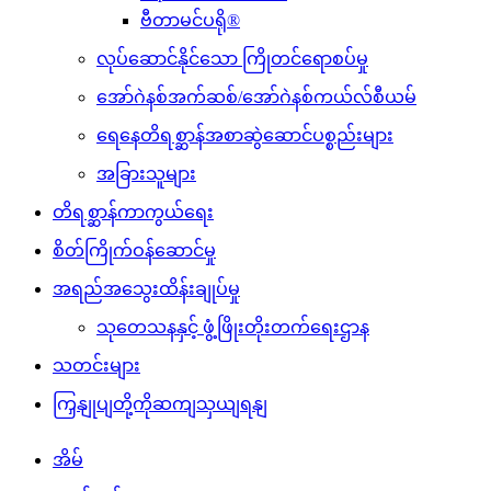
ဗီတာမင်ပရို®
လုပ်ဆောင်နိုင်သော ကြိုတင်ရောစပ်မှု
အော်ဂဲနစ်အက်ဆစ်/အော်ဂဲနစ်ကယ်လ်စီယမ်
ရေနေတိရစ္ဆာန်အစာဆွဲဆောင်ပစ္စည်းများ
အခြားသူများ
တိရစ္ဆာန်ကာကွယ်ရေး
စိတ်ကြိုက်ဝန်ဆောင်မှု
အရည်အသွေးထိန်းချုပ်မှု
သုတေသနနှင့် ဖွံ့ဖြိုးတိုးတက်ရေးဌာန
သတင်းများ
ကြှနျုပျတို့ကိုဆကျသှယျရနျ
အိမ်