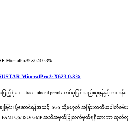
် SUSTAR MineralPro® X623 0.3%
ီးပြည့်စုံသော trace mineral premix တစ်ခုဖြစ်သည်။
ပုစွန်နှင့် ကဏန်း
.
ြင်း၊ ပို့ဆောင်ရန်အသင့်၊ SGS သို့မဟုတ် အခြားတတိယပါတီစမ်းသ
းရုံရှိပြီး FAMI-QS/ ISO/ GMP အသိအမှတ်ပြုလက်မှတ်ရရှိထားကာ ထုတ်လုပ