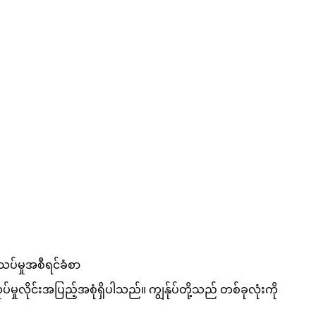
ပ်မှုအစီရင်ခံစာ
်မှုလိုင်းအပြည့်အစုံရှိပါသည်။ ကျွန်ုပ်တို့သည် တစ်ခုလုံးကို