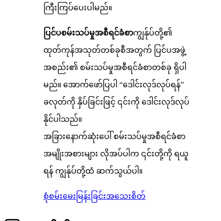
ကြီးကြပ်ပေးပါမည်။
ပြင်ပစမ်းသပ်မှုအစီရင်ခံစာ
ကျွန်ုပ်တို့၏
ထုတ်ကုန်အသုတ်တစ်ခုစီအတွက် ပြင်ပအဖွဲ့
အစည်း၏ စမ်းသပ်မှုအစီရင်ခံစာတစ်ခု ရှိပါ
မည်။ အောက်ဖော်ပြပါ “ဒေါင်းလုဒ်လုပ်ရန်”
ခလုတ်ကို နှိပ်ခြင်းဖြင့် ၎င်းကို ဒေါင်းလုဒ်လုပ်
နိုင်ပါသည်။
အခြားနောက်ဆုံးပေါ် စမ်းသပ်မှုအစီရင်ခံစာ
အမျိုးအစားများ လိုအပ်ပါက ၎င်းတို့ကို ရယူ
ရန် ကျွန်ုပ်တို့ထံ ဆက်သွယ်ပါ။
စုံစမ်းမေးမြန်းခြင်း
အသေးစိတ်