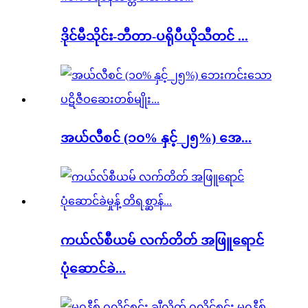
ဒိုင်မီသိုင်း-ဘီတာ-ပရိုပီယိုသီတင် ...
အယ်လီစင် (၁၀% နှင့် ၂၅%) အေ...
ကယ်လ်စီယမ် လက်တိတ် အဖြူရောင်
ပုံဆောင်ခဲ...