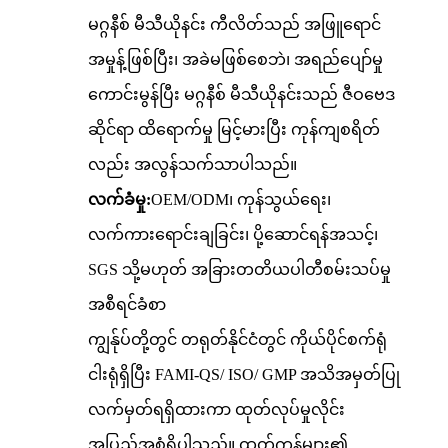
မဂ္ဂနီစ် မီသီယိုနင်း ကီလိတ်သည် အဖြူရောင်
အမှုန့်ဖြစ်ပြီး၊ အခဲမဖြစ်စေဘဲ၊ အရည်ပျော်မှု
ကောင်းမွန်ပြီး မဂ္ဂနီစ် မီသီယိုနင်းသည် ဇီဝဗေဒ
ဆိုင်ရာ ထိရောက်မှု မြင့်မားပြီး ကုန်ကျစရိတ်
လည်း အလွန်သက်သာပါသည်။
လက်ခံမှု:
OEM/ODM၊ ကုန်သွယ်ရေး၊
လက်ကားရောင်းချခြင်း၊ ပို့ဆောင်ရန်အသင့်၊
SGS သို့မဟုတ် အခြားတတိယပါတီစမ်းသပ်မှု
အစီရင်ခံစာ
ကျွန်ုပ်တို့တွင် တရုတ်နိုင်ငံတွင် ကိုယ်ပိုင်စက်ရုံ
ငါးရုံရှိပြီး FAMI-QS/ ISO/ GMP အသိအမှတ်ပြု
လက်မှတ်ရရှိထားကာ ထုတ်လုပ်မှုလိုင်း
အပြည့်အစုံရှိပါသည်။ ထုတ်ကုန်များ၏