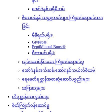
နင်း
အော်ဂဲနစ် ခရိုမီယမ်
ဗီတာမင်နှင့် သတ္တုဓာတ်များ ကြိုတင်ရောစပ်ထား
ခြင်း
မီနီရယ်ပရို®
GlyPro®
PeptiMineral Boost®
ဗီတာမင်ပရို®
လုပ်ဆောင်နိုင်သော ကြိုတင်ရောစပ်မှု
အော်ဂဲနစ်အက်ဆစ်/အော်ဂဲနစ်ကယ်လ်စီယမ်
ရေနေတိရစ္ဆာန်အစာဆွဲဆောင်ပစ္စည်းများ
အခြားသူများ
တိရစ္ဆာန်ကာကွယ်ရေး
စိတ်ကြိုက်ဝန်ဆောင်မှု