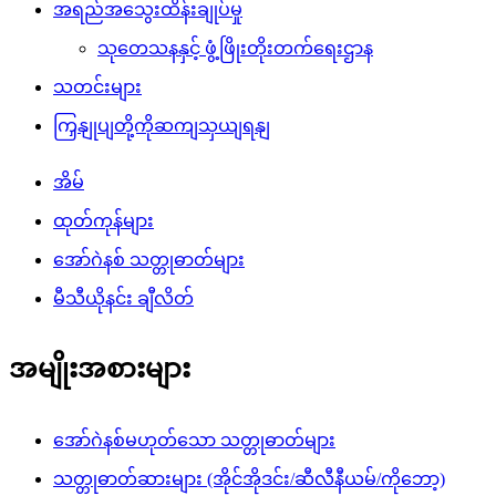
အရည်အသွေးထိန်းချုပ်မှု
သုတေသနနှင့် ဖွံ့ဖြိုးတိုးတက်ရေးဌာန
သတင်းများ
ကြှနျုပျတို့ကိုဆကျသှယျရနျ
အိမ်
ထုတ်ကုန်များ
အော်ဂဲနစ် သတ္တုဓာတ်များ
မီသီယိုနင်း ချီလိတ်
အမျိုးအစားများ
အော်ဂဲနစ်မဟုတ်သော သတ္တုဓာတ်များ
သတ္တုဓာတ်ဆားများ (အိုင်အိုဒင်း/ဆီလီနီယမ်/ကိုဘော့)