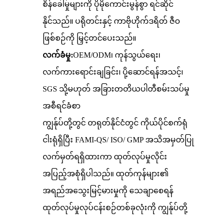
စိန်ခေါ်မှုများကို ပိုမိုကောင်းမွန်စွာ ရင်ဆိုင်
နိုင်သည်။ ပရိုတင်းနှင့် ကာဗိုဟိုက်ဒရိတ် ဇီဝ
ဖြစ်စဉ်ကို မြှင့်တင်ပေးသည်။
လက်ခံမှု:
OEM/ODM၊ ကုန်သွယ်ရေး၊
လက်ကားရောင်းချခြင်း၊ ပို့ဆောင်ရန်အသင့်၊
SGS သို့မဟုတ် အခြားတတိယပါတီစမ်းသပ်မှု
အစီရင်ခံစာ
ကျွန်ုပ်တို့တွင် တရုတ်နိုင်ငံတွင် ကိုယ်ပိုင်စက်ရုံ
ငါးရုံရှိပြီး FAMI-QS/ ISO/ GMP အသိအမှတ်ပြု
လက်မှတ်ရရှိထားကာ ထုတ်လုပ်မှုလိုင်း
အပြည့်အစုံရှိပါသည်။ ထုတ်ကုန်များ၏
အရည်အသွေးမြင့်မားမှုကို သေချာစေရန်
ထုတ်လုပ်မှုလုပ်ငန်းစဉ်တစ်ခုလုံးကို ကျွန်ုပ်တို့