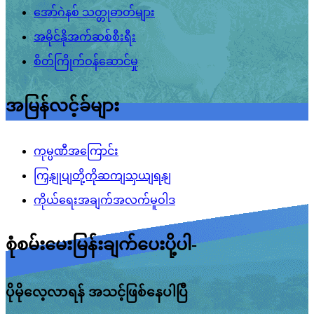
အော်ဂဲနစ် သတ္တုဓာတ်များ
အမိုင်နိုအက်ဆစ်စီးရီး
စိတ်ကြိုက်ဝန်ဆောင်မှု
အမြန်လင့်ခ်များ
ကုမ္ပဏီအကြောင်း
ကြှနျုပျတို့ကိုဆကျသှယျရနျ
ကိုယ်ရေးအချက်အလက်မူဝါဒ
စုံစမ်းမေးမြန်းချက်ပေးပို့ပါ-
ပိုမိုလေ့လာရန် အသင့်ဖြစ်နေပါပြီ