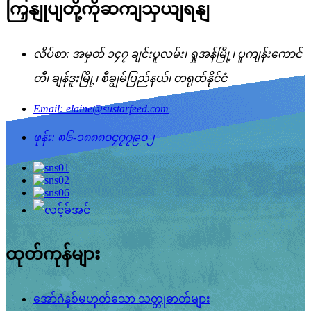
ကြှနျုပျတို့ကိုဆကျသှယျရနျ
လိပ်စာ: အမှတ် ၁၄၇ ချင်းပူလမ်း၊ ရှုအန်မြို့၊ ပူကျန်းကောင်
တီ၊ ချန်ဒူးမြို့၊ စီချွမ်ပြည်နယ်၊ တရုတ်နိုင်ငံ
Email: elaine@sustarfeed.com
ဖုန်း: ၈၆-၁၈၈၈၀၄၇၇၉၀၂
ထုတ်ကုန်များ
အော်ဂဲနစ်မဟုတ်သော သတ္တုဓာတ်များ