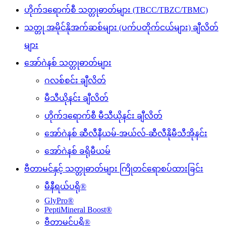
ဟိုက်ဒရောက်စီ သတ္တုဓာတ်များ (TBCC/TBZC/TBMC)
သတ္တု အမိုင်နိုအက်ဆစ်များ (ပက်ပတိုက်ငယ်များ) ချီလိတ်
များ
အော်ဂဲနစ် သတ္တုဓာတ်များ
ဂလစ်စင်း ချီလိတ်
မီသီယိုနင်း ချီလိတ်
ဟိုက်ဒရောက်စီ မီသီယိုနင်း ချီလိတ်
အော်ဂဲနစ် ဆီလီနီယမ်-အယ်လ်-ဆီလီနိုမီသီအိုနင်း
အော်ဂဲနစ် ခရိုမီယမ်
ဗီတာမင်နှင့် သတ္တုဓာတ်များ ကြိုတင်ရောစပ်ထားခြင်း
မီနီရယ်ပရို®
GlyPro®
PeptiMineral Boost®
ဗီတာမင်ပရို®