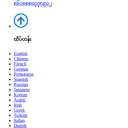
၈၆၁၈၈၈၀၄၇၇၉၀၂
ထိပ်တန်း
English
Chinese
French
German
Portuguese
Spanish
Russian
Japanese
Korean
Arabic
Irish
Greek
Turkish
Italian
Danish