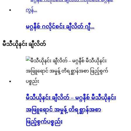
မဂ္ဂနီစ် ဂလိုင်စင်း ချီလိတ် ဂျီ...
မီသီယိုနင်း ချီလိတ်
မီသီယိုနင်း ချီလိတ် – မဂ္ဂနီစ် မီသီယိုနင်း
အဖြူရောင် အမှုန့် တိရစ္ဆာန်အစာ
ဖြည့်စွက်ပစ္စည်း