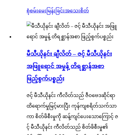
စုံစမ်းမေးမြန်းခြင်း
အသေးစိတ်
မီသီယိုနင်း ချီလိတ် – ဇင့် မီသီယိုနင်း
အဖြူရောင် အမှုန့် တိရစ္ဆာန်အစာ
ဖြည့်စွက်ပစ္စည်း
ဇင့် မီသီယိုနင်း ကီလိတ်သည် ဇီဝဗေဒဆိုင်ရာ
ထိရောက်မှုမြင့်မားပြီး ကုန်ကျစရိတ်သက်သာ
ကာ စိတ်ဖိစီးမှုကို ဆန့်ကျင်ပေးသောကြောင့် ဇ
င့် မီသီယိုနင်း ကီလိတ်သည် စိတ်ဖိစီးမှု၏