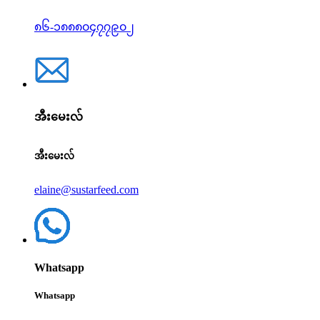
၈၆-၁၈၈၈၀၄၇၇၉၀၂
အီးမေးလ်
အီးမေးလ်
elaine@sustarfeed.com
Whatsapp
Whatsapp