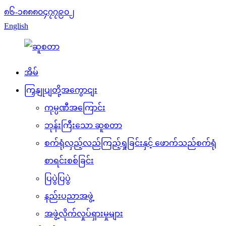
၈၆-၁၈၈၈၀၄၇၇၉၀၂
English
အိမ်
ကြှနျုပျတို့အကွောငျး
ကုမ္ပဏီအကြောင်း
ဘုန်းကြီးသော ဆူစတာ
စက်ရုံလှည့်လည်ကြည့်ရှုခြင်းနှင့် ဖောက်သည်စက်ရုံ
စာရင်းစစ်ခြင်း
ပြပွဲပြပွဲ
နည်းပညာအဖွဲ့
အဖွဲ့လိုက်လှုပ်ရှားမှုများ