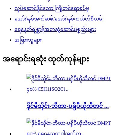
လုပ်ဆောင်နိုင်သော ကြိုတင်ရောစပ်မှု
အော်ဂဲနစ်အက်ဆစ်/အော်ဂဲနစ်ကယ်လ်စီယမ်
ရေနေတိရစ္ဆာန်အစာဆွဲဆောင်ပစ္စည်းများ
အခြားသူများ
အရောင်းရဆုံး ထုတ်ကုန်များ
ဒိုင်မီသိုင်း-ဘီတာ-ပရိုပီယိုသီတင် ...