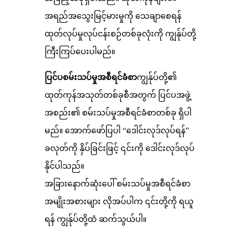
အရည်အသွေးမြင့်မားမှုကို သေချာစေရန်
ထုတ်လုပ်မှုလုပ်ငန်းစဉ်တစ်ခုလုံးကို ကျွန်ုပ်တို့
ကြီးကြပ်ပေးပါမည်။
ပြင်ပစမ်းသပ်မှုအစီရင်ခံစာ
ကျွန်ုပ်တို့၏
ထုတ်ကုန်အသုတ်တစ်ခုစီအတွက် ပြင်ပအဖွဲ့
အစည်း၏ စမ်းသပ်မှုအစီရင်ခံစာတစ်ခု ရှိပါ
မည်။ အောက်ဖော်ပြပါ “ဒေါင်းလုဒ်လုပ်ရန်”
ခလုတ်ကို နှိပ်ခြင်းဖြင့် ၎င်းကို ဒေါင်းလုဒ်လုပ်
နိုင်ပါသည်။
အခြားနောက်ဆုံးပေါ် စမ်းသပ်မှုအစီရင်ခံစာ
အမျိုးအစားများ လိုအပ်ပါက ၎င်းတို့ကို ရယူ
ရန် ကျွန်ုပ်တို့ထံ ဆက်သွယ်ပါ။