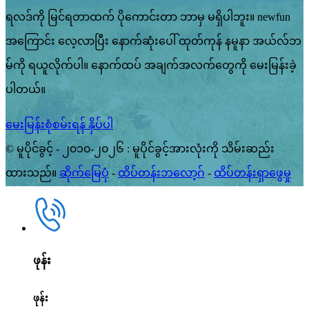
ရလဒ်ကို မြင်ရတာထက် ပိုကောင်းတာ ဘာမှ မရှိပါဘူး။ newfun
အကြောင်း လေ့လာပြီး နောက်ဆုံးပေါ် ထုတ်ကုန် နမူနာ အယ်လ်ဘ
မ်ကို ရယူလိုက်ပါ။ နောက်ထပ် အချက်အလက်တွေကို မေးမြန်းခဲ့
ပါတယ်။
မေးမြန်းစုံစမ်းရန် နှိပ်ပါ
© မူပိုင်ခွင့် - ၂၀၁၀-၂၀၂၆ : မူပိုင်ခွင့်အားလုံးကို သိမ်းဆည်း
ထားသည်။
ဆိုက်မြေပုံ
-
ထိပ်တန်းဘလော့ဂ်
-
ထိပ်တန်းရှာဖွေမှု
ဖုန်း
ဖုန်း