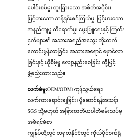
ပေါင်းစပ်မှု၊ ထူးခြားသော အစိတ်အပိုင်း၊
မြင့်မားသော သန့်ရှင်းစင်ကြယ်မှု၊ မြင့်မားသော
အနည်ကျမှု ထိရောက်မှု၊ မွေးမြူရေးနှင့် ကြက်/
ငှက်များ၏ အသားအရည်အသွေး တိုးတက်
ကောင်းမွန်လာခြင်း၊ အသားအရောင် မှောင်လာ
ခြင်းနှင့် ယိုစိမ့်မှု လျော့နည်းစေခြင်း တို့ဖြင့်
ဖွဲ့စည်းထားသည်။
လက်ခံမှု:
OEM/ODM၊ ကုန်သွယ်ရေး၊
လက်ကားရောင်းချခြင်း၊ ပို့ဆောင်ရန်အသင့်၊
SGS သို့မဟုတ် အခြားတတိယပါတီစမ်းသပ်မှု
အစီရင်ခံစာ
ကျွန်ုပ်တို့တွင် တရုတ်နိုင်ငံတွင် ကိုယ်ပိုင်စက်ရုံ