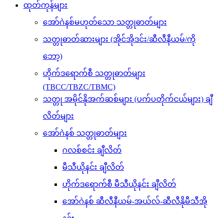
ထုတ်ကုန်များ
အော်ဂဲနစ်မဟုတ်သော သတ္တုဓာတ်များ
သတ္တုဓာတ်ဆားများ (အိုင်အိုဒင်း/ဆီလီနီယမ်/ကို
ဘော့)
ဟိုက်ဒရောက်စီ သတ္တုဓာတ်များ
(TBCC/TBZC/TBMC)
သတ္တု အမိုင်နိုအက်ဆစ်များ (ပက်ပတိုက်ငယ်များ) ချီ
လိတ်များ
အော်ဂဲနစ် သတ္တုဓာတ်များ
ဂလစ်စင်း ချီလိတ်
မီသီယိုနင်း ချီလိတ်
ဟိုက်ဒရောက်စီ မီသီယိုနင်း ချီလိတ်
အော်ဂဲနစ် ဆီလီနီယမ်-အယ်လ်-ဆီလီနိုမီသီအို