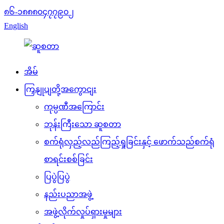
၈၆-၁၈၈၈၀၄၇၇၉၀၂
English
အိမ်
ကြှနျုပျတို့အကွောငျး
ကုမ္ပဏီအကြောင်း
ဘုန်းကြီးသော ဆူစတာ
စက်ရုံလှည့်လည်ကြည့်ရှုခြင်းနှင့် ဖောက်သည်စက်ရုံ
စာရင်းစစ်ခြင်း
ပြပွဲပြပွဲ
နည်းပညာအဖွဲ့
အဖွဲ့လိုက်လှုပ်ရှားမှုများ