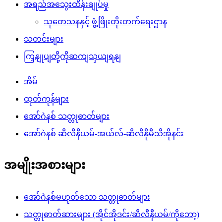
အရည်အသွေးထိန်းချုပ်မှု
သုတေသနနှင့် ဖွံ့ဖြိုးတိုးတက်ရေးဌာန
သတင်းများ
ကြှနျုပျတို့ကိုဆကျသှယျရနျ
အိမ်
ထုတ်ကုန်များ
အော်ဂဲနစ် သတ္တုဓာတ်များ
အော်ဂဲနစ် ဆီလီနီယမ်-အယ်လ်-ဆီလီနိုမီသီအိုနင်း
အမျိုးအစားများ
အော်ဂဲနစ်မဟုတ်သော သတ္တုဓာတ်များ
သတ္တုဓာတ်ဆားများ (အိုင်အိုဒင်း/ဆီလီနီယမ်/ကိုဘော့)