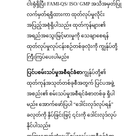
ငါးရုံရှိပြီး FAMI-QS/ ISO/ GMP အသိအမှတ်ပြု
လက်မှတ်ရရှိထားကာ ထုတ်လုပ်မှုလိုင်း
အပြည့်အစုံရှိပါသည်။ ထုတ်ကုန်များ၏
အရည်အသွေးမြင့်မားမှုကို သေချာစေရန်
ထုတ်လုပ်မှုလုပ်ငန်းစဉ်တစ်ခုလုံးကို ကျွန်ုပ်တို့
ကြီးကြပ်ပေးပါမည်။
ပြင်ပစမ်းသပ်မှုအစီရင်ခံစာ
ကျွန်ုပ်တို့၏
ထုတ်ကုန်အသုတ်တစ်ခုစီအတွက် ပြင်ပအဖွဲ့
အစည်း၏ စမ်းသပ်မှုအစီရင်ခံစာတစ်ခု ရှိပါ
မည်။ အောက်ဖော်ပြပါ “ဒေါင်းလုဒ်လုပ်ရန်”
ခလုတ်ကို နှိပ်ခြင်းဖြင့် ၎င်းကို ဒေါင်းလုဒ်လုပ်
နိုင်ပါသည်။