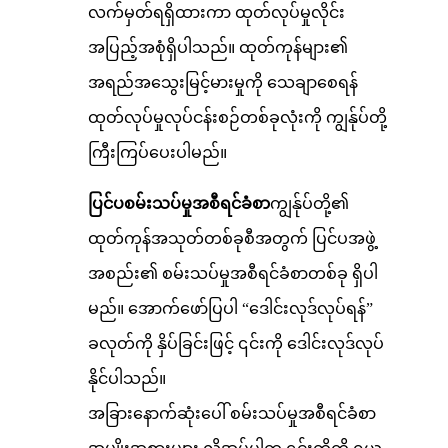
လက်မှတ်ရရှိထားကာ ထုတ်လုပ်မှုလိုင်း
အပြည့်အစုံရှိပါသည်။ ထုတ်ကုန်များ၏
အရည်အသွေးမြင့်မားမှုကို သေချာစေရန်
ထုတ်လုပ်မှုလုပ်ငန်းစဉ်တစ်ခုလုံးကို ကျွန်ုပ်တို့
ကြီးကြပ်ပေးပါမည်။
ပြင်ပစမ်းသပ်မှုအစီရင်ခံစာ
ကျွန်ုပ်တို့၏
ထုတ်ကုန်အသုတ်တစ်ခုစီအတွက် ပြင်ပအဖွဲ့
အစည်း၏ စမ်းသပ်မှုအစီရင်ခံစာတစ်ခု ရှိပါ
မည်။ အောက်ဖော်ပြပါ “ဒေါင်းလုဒ်လုပ်ရန်”
ခလုတ်ကို နှိပ်ခြင်းဖြင့် ၎င်းကို ဒေါင်းလုဒ်လုပ်
နိုင်ပါသည်။
အခြားနောက်ဆုံးပေါ် စမ်းသပ်မှုအစီရင်ခံစာ