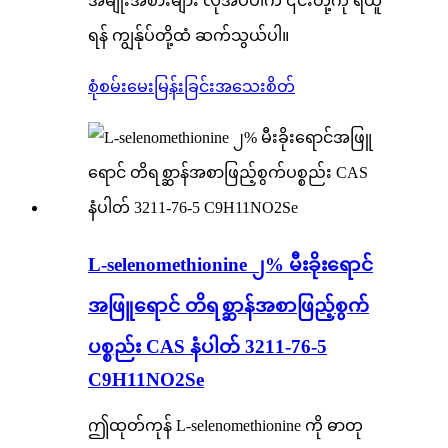
အမျိုးအစားများ လိုအပ်ပါက ၎င်းတို့ကို ရယူ
ရန် ကျွန်ုပ်တို့ထံ ဆက်သွယ်ပါ။
စုံစမ်းမေးမြန်းခြင်း
အသေးစိတ်
L-selenomethionine ၂% မီးခိုးရောင်
အဖြူရောင် တိရစ္ဆာန်အစာဖြည့်စွက်
ပစ္စည်း CAS နံပါတ် 3211-76-5
C9H11NO2Se
ဤထုတ်ကုန် L-selenomethionine ကို ဓာတု