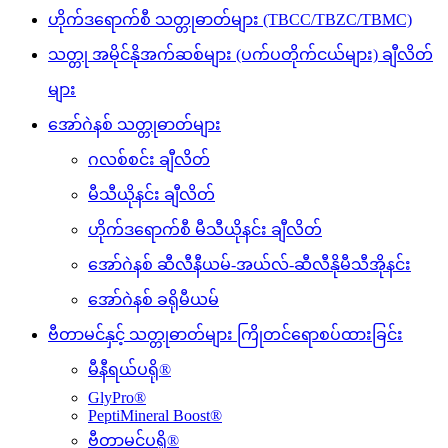
ဟိုက်ဒရောက်စီ သတ္တုဓာတ်များ (TBCC/TBZC/TBMC)
သတ္တု အမိုင်နိုအက်ဆစ်များ (ပက်ပတိုက်ငယ်များ) ချီလိတ်
များ
အော်ဂဲနစ် သတ္တုဓာတ်များ
ဂလစ်စင်း ချီလိတ်
မီသီယိုနင်း ချီလိတ်
ဟိုက်ဒရောက်စီ မီသီယိုနင်း ချီလိတ်
အော်ဂဲနစ် ဆီလီနီယမ်-အယ်လ်-ဆီလီနိုမီသီအိုနင်း
အော်ဂဲနစ် ခရိုမီယမ်
ဗီတာမင်နှင့် သတ္တုဓာတ်များ ကြိုတင်ရောစပ်ထားခြင်း
မီနီရယ်ပရို®
GlyPro®
PeptiMineral Boost®
ဗီတာမင်ပရို®