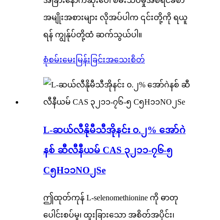
အခြားနောက်ဆုံးပေါ် စမ်းသပ်မှုအစီရင်ခံစာ
အမျိုးအစားများ လိုအပ်ပါက ၎င်းတို့ကို ရယူ
ရန် ကျွန်ုပ်တို့ထံ ဆက်သွယ်ပါ။
စုံစမ်းမေးမြန်းခြင်း
အသေးစိတ်
L-ဆယ်လီနိုမီသီအိုနင်း ၀.၂% အော်ဂဲ
နစ် ဆီလီနီယမ် CAS ၃၂၁၁-၇၆-၅
C၅H၁၁NO၂Se
ဤထုတ်ကုန် L-selenomethionine ကို ဓာတု
ပေါင်းစပ်မှု၊ ထူးခြားသော အစိတ်အပိုင်း၊