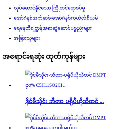
လုပ်ဆောင်နိုင်သော ကြိုတင်ရောစပ်မှု
အော်ဂဲနစ်အက်ဆစ်/အော်ဂဲနစ်ကယ်လ်စီယမ်
ရေနေတိရစ္ဆာန်အစာဆွဲဆောင်ပစ္စည်းများ
အခြားသူများ
အရောင်းရဆုံး ထုတ်ကုန်များ
ဒိုင်မီသိုင်း-ဘီတာ-ပရိုပီယိုသီတင် ...