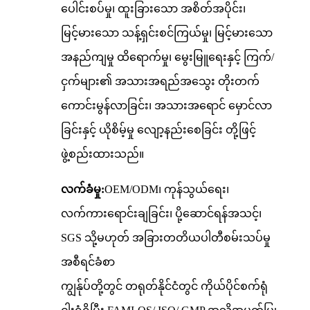
ပေါင်းစပ်မှု၊ ထူးခြားသော အစိတ်အပိုင်း၊
မြင့်မားသော သန့်ရှင်းစင်ကြယ်မှု၊ မြင့်မားသော
အနည်ကျမှု ထိရောက်မှု၊ မွေးမြူရေးနှင့် ကြက်/
ငှက်များ၏ အသားအရည်အသွေး တိုးတက်
ကောင်းမွန်လာခြင်း၊ အသားအရောင် မှောင်လာ
ခြင်းနှင့် ယိုစိမ့်မှု လျော့နည်းစေခြင်း တို့ဖြင့်
ဖွဲ့စည်းထားသည်။
လက်ခံမှု:
OEM/ODM၊ ကုန်သွယ်ရေး၊
လက်ကားရောင်းချခြင်း၊ ပို့ဆောင်ရန်အသင့်၊
SGS သို့မဟုတ် အခြားတတိယပါတီစမ်းသပ်မှု
အစီရင်ခံစာ
ကျွန်ုပ်တို့တွင် တရုတ်နိုင်ငံတွင် ကိုယ်ပိုင်စက်ရုံ