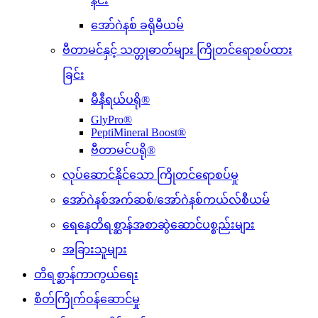
နင်း
အော်ဂဲနစ် ခရိုမီယမ်
ဗီတာမင်နှင့် သတ္တုဓာတ်များ ကြိုတင်ရောစပ်ထား
ခြင်း
မီနီရယ်ပရို®
GlyPro®
PeptiMineral Boost®
ဗီတာမင်ပရို®
လုပ်ဆောင်နိုင်သော ကြိုတင်ရောစပ်မှု
အော်ဂဲနစ်အက်ဆစ်/အော်ဂဲနစ်ကယ်လ်စီယမ်
ရေနေတိရစ္ဆာန်အစာဆွဲဆောင်ပစ္စည်းများ
အခြားသူများ
တိရစ္ဆာန်ကာကွယ်ရေး
စိတ်ကြိုက်ဝန်ဆောင်မှု