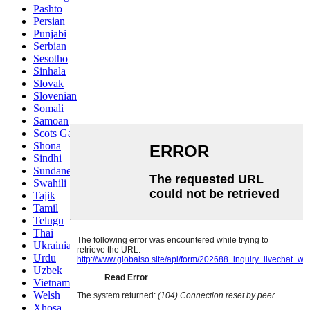
Pashto
Persian
Punjabi
Serbian
Sesotho
Sinhala
Slovak
Slovenian
Somali
Samoan
Scots Gaelic
Shona
Sindhi
Sundanese
Swahili
Tajik
Tamil
Telugu
Thai
Ukrainian
Urdu
Uzbek
Vietnamese
Welsh
Xhosa