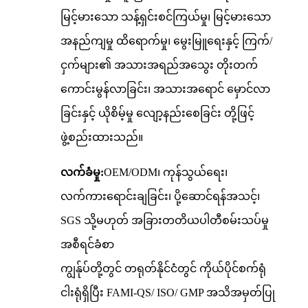
မြင့်မားသော သန့်ရှင်းစင်ကြယ်မှု၊ မြင့်မားသော
အနည်ကျမှု ထိရောက်မှု၊ မွေးမြူရေးနှင့် ကြက်/
ငှက်များ၏ အသားအရည်အသွေး တိုးတက်
ကောင်းမွန်လာခြင်း၊ အသားအရောင် မှောင်လာ
ခြင်းနှင့် ယိုစိမ့်မှု လျော့နည်းစေခြင်း တို့ဖြင့်
ဖွဲ့စည်းထားသည်။
လက်ခံမှု:
OEM/ODM၊ ကုန်သွယ်ရေး၊
လက်ကားရောင်းချခြင်း၊ ပို့ဆောင်ရန်အသင့်၊
SGS သို့မဟုတ် အခြားတတိယပါတီစမ်းသပ်မှု
အစီရင်ခံစာ
ကျွန်ုပ်တို့တွင် တရုတ်နိုင်ငံတွင် ကိုယ်ပိုင်စက်ရုံ
ငါးရုံရှိပြီး FAMI-QS/ ISO/ GMP အသိအမှတ်ပြု