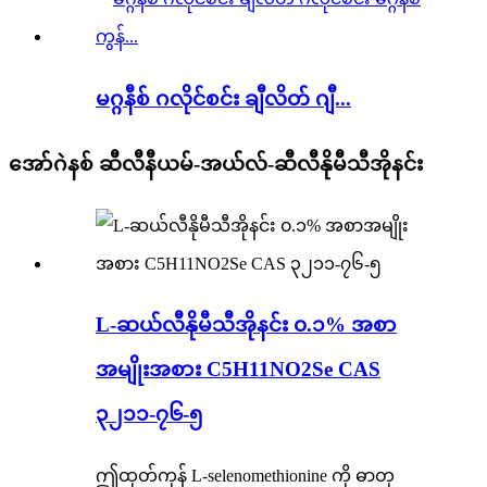
မဂ္ဂနီစ် ဂလိုင်စင်း ချီလိတ် ဂျီ...
အော်ဂဲနစ် ဆီလီနီယမ်-အယ်လ်-ဆီလီနိုမီသီအိုနင်း
L-ဆယ်လီနိုမီသီအိုနင်း ၀.၁% အစာ
အမျိုးအစား C5H11NO2Se CAS
၃၂၁၁-၇၆-၅
ဤထုတ်ကုန် L-selenomethionine ကို ဓာတု