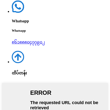
Whatsapp
Whatsapp
၈၆၁၈၈၈၀၄၇၇၉၀၂
ထိပ်တန်း