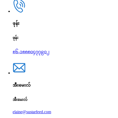
ဖုန်း
ဖုန်း
၈၆-၁၈၈၈၀၄၇၇၉၀၂
အီးမေးလ်
အီးမေးလ်
elaine@sustarfeed.com