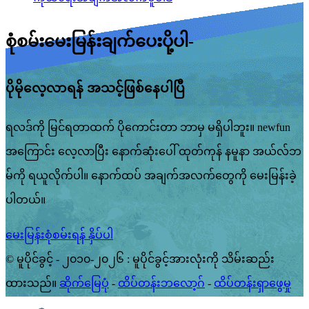
စုံစမ်းမေးမြန်းချက်ပေးပို့ပါ-
ပိုမိုလေ့လာရန် အသင့်ဖြစ်နေပါပြီ
ရလဒ်ကို မြင်ရတာထက် ပိုကောင်းတာ ဘာမှ မရှိပါဘူး။ newfun
အကြောင်း လေ့လာပြီး နောက်ဆုံးပေါ် ထုတ်ကုန် နမူနာ အယ်လ်ဘ
မ်ကို ရယူလိုက်ပါ။ နောက်ထပ် အချက်အလက်တွေကို မေးမြန်းခဲ့
ပါတယ်။
မေးမြန်းစုံစမ်းရန် နှိပ်ပါ
© မူပိုင်ခွင့် - ၂၀၁၀-၂၀၂၆ : မူပိုင်ခွင့်အားလုံးကို သိမ်းဆည်း
ထားသည်။
ဆိုက်မြေပုံ
-
ထိပ်တန်းဘလော့ဂ်
-
ထိပ်တန်းရှာဖွေမှု