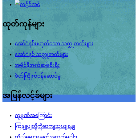
ထုတ်ကုန်များ
အော်ဂဲနစ်မဟုတ်သော သတ္တုဓာတ်များ
အော်ဂဲနစ် သတ္တုဓာတ်များ
အမိုင်နိုအက်ဆစ်စီးရီး
စိတ်ကြိုက်ဝန်ဆောင်မှု
အမြန်လင့်ခ်များ
ကုမ္ပဏီအကြောင်း
ကြှနျုပျတို့ကိုဆကျသှယျရနျ
ကိုယ်ရေးအချက်အလက်မူဝါဒ