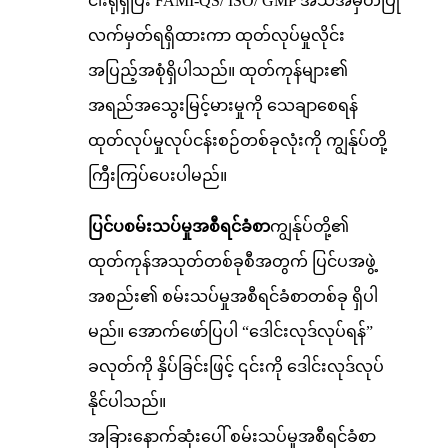
ငါးရုံရှိပြီး FAMI-QS/ ISO/ GMP အသိအမှတ်ပြု
လက်မှတ်ရရှိထားကာ ထုတ်လုပ်မှုလိုင်း
အပြည့်အစုံရှိပါသည်။ ထုတ်ကုန်များ၏
အရည်အသွေးမြင့်မားမှုကို သေချာစေရန်
ထုတ်လုပ်မှုလုပ်ငန်းစဉ်တစ်ခုလုံးကို ကျွန်ုပ်တို့
ကြီးကြပ်ပေးပါမည်။
ပြင်ပစမ်းသပ်မှုအစီရင်ခံစာ
ကျွန်ုပ်တို့၏
ထုတ်ကုန်အသုတ်တစ်ခုစီအတွက် ပြင်ပအဖွဲ့
အစည်း၏ စမ်းသပ်မှုအစီရင်ခံစာတစ်ခု ရှိပါ
မည်။ အောက်ဖော်ပြပါ “ဒေါင်းလုဒ်လုပ်ရန်”
ခလုတ်ကို နှိပ်ခြင်းဖြင့် ၎င်းကို ဒေါင်းလုဒ်လုပ်
နိုင်ပါသည်။
အခြားနောက်ဆုံးပေါ် စမ်းသပ်မှုအစီရင်ခံစာ