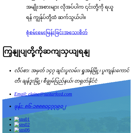
အမျိုးအစားများ လိုအပ်ပါက ၎င်းတို့ကို ရယူ
ရန် ကျွန်ုပ်တို့ထံ ဆက်သွယ်ပါ။
စုံစမ်းမေးမြန်းခြင်း
အသေးစိတ်
ကြှနျုပျတို့ကိုဆကျသှယျရနျ
လိပ်စာ: အမှတ် ၁၄၇ ချင်းပူလမ်း၊ ရှုအန်မြို့၊ ပူကျန်းကောင်
တီ၊ ချန်ဒူးမြို့၊ စီချွမ်ပြည်နယ်၊ တရုတ်နိုင်ငံ
Email: elaine@sustarfeed.com
ဖုန်း: ၈၆-၁၈၈၈၀၄၇၇၉၀၂