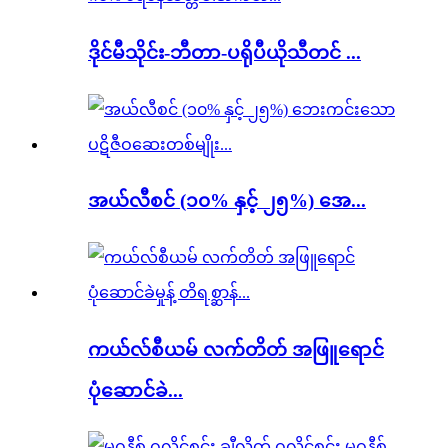
ဒိုင်မီသိုင်း-ဘီတာ-ပရိုပီယိုသီတင် ...
အယ်လီစင် (၁၀% နှင့် ၂၅%) အေ...
ကယ်လ်စီယမ် လက်တိတ် အဖြူရောင်
ပုံဆောင်ခဲ...