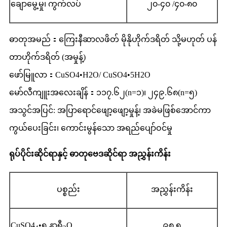
ချောမွေ့မှု၊ ကွက်လပ်
၂၀-၄၀ /၄၀-၈၀
ဓာတုအမည်：ကြေးနီဆာလဖိတ် မိုနိုဟိုက်ဒရိတ် သို့မဟုတ် ပန်
တာဟိုက်ဒရိတ် (အမှုန့်)
ဖော်မြူလာ：CuSO4•H2O/ CuSO4•5H2O
မော်လီကျူးအလေးချိန်：၁၁၇.၆၂(n=၁)၊ ၂၄၉.၆၈(n=၅)
အသွင်အပြင်: အပြာရောင်ဖျော့ဖျော့မှုန့်၊ အခဲမဖြစ်အောင်ကာ
ကွယ်ပေးခြင်း၊ ကောင်းမွန်သော အရည်ပျော်ဝင်မှု
ရုပ်ပိုင်းဆိုင်ရာနှင့် ဓာတုဗေဒဆိုင်ရာ အညွှန်းကိန်း
ပစ္စည်း
အညွှန်းကိန်း
CuSO4
•၅ နာရီ
O
၉၈.၅