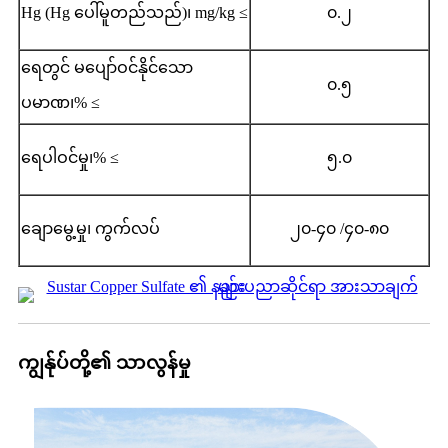
Hg (Hg ပေါ်မူတည်သည်)၊ mg/kg ≤
၀.၂
ရေတွင် မပျော်ဝင်နိုင်သော
၀.၅
ပမာဏ၊% ≤
ရေပါဝင်မှု၊% ≤
၅.၀
ချောမွေ့မှု၊ ကွက်လပ်
၂၀-၄၀ /၄၀-၈၀
ကျွန်ုပ်တို့၏ သာလွန်မှု