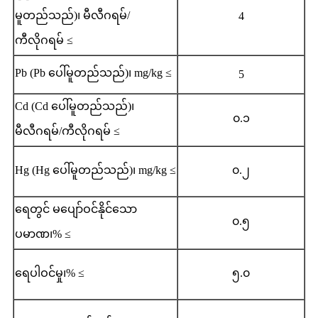
မူတည်သည်)၊ မီလီဂရမ်/
4
ကီလိုဂရမ် ≤
Pb (Pb ပေါ်မူတည်သည်)၊ mg/kg ≤
5
Cd (Cd ပေါ်မူတည်သည်)၊
၀.၁
မီလီဂရမ်/ကီလိုဂရမ် ≤
Hg (Hg ပေါ်မူတည်သည်)၊ mg/kg ≤
၀.၂
ရေတွင် မပျော်ဝင်နိုင်သော
၀.၅
ပမာဏ၊% ≤
ရေပါဝင်မှု၊% ≤
၅.၀