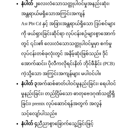
နံပါတ် ၂
လေးလံသောသတ္တုပါဝင်မှုအနည်းဆုံး၊
အန္တရာယ်မရှိသောအကြွင်းအကျန်
As၊ Pb၊ Cd နှင့် အခြားအန္တရာယ်ရှိသော ဒြပ်စင်များ
ကို ဖယ်ရှားခြင်းဆိုင်ရာ လုပ်ငန်းစဉ်များစွာအောက်
တွင် ၎င်း၏ လေးလံသောသတ္တုပါဝင်မှုမှာ စက်မှု
လုပ်ငန်းတစ်ခုလုံးတွင် အနိမ့်ဆုံးဖြစ်သည်။ ဒိုင်
အောက်ဆင်း၊ ပိုလီကလိုရင်းနိတ် ဘိုင်ဖီနိုင်း (PCB)
ကဲ့သို့သော အကြွင်းအကျန်များ မပါဝင်ပါ။
နံပါတ် ၃
အက်ဆစ်ဓာတ်ပါဝင်မှုနည်းခြင်း၊ ရေပါဝင်
မှုနည်းခြင်း၊ တည်ငြိမ်သော ဓာတုဗေဒဂုဏ်သတ္တိရှိ
ခြင်း၊ premix လုပ်ဆောင်ရန်အတွက် အလွန်
သင့်လျော်ပါသည်။
နံပါတ် ၄
ညီညာစွာခြောက်သွေ့ခြင်းဖြင့်