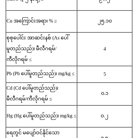
4
2
Cu အကြောင်းအရာ၊ % ≥
၂၅.၁၀
စုစုပေါင်း အာဆင်းနစ် (As ပေါ်
မူတည်သည်)၊ မီလီဂရမ်/
4
ကီလိုဂရမ် ≤
Pb (Pb ပေါ်မူတည်သည်)၊ mg/kg ≤
5
Cd (Cd ပေါ်မူတည်သည်)၊
၀.၁
မီလီဂရမ်/ကီလိုဂရမ် ≤
Hg (Hg ပေါ်မူတည်သည်)၊ mg/kg ≤
၀.၂
ရေတွင် မပျော်ဝင်နိုင်သော
၀.၅