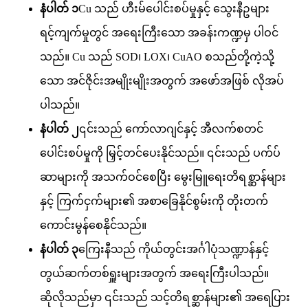
နံပါတ် ၁
Cu သည် ဟီးမ်ပေါင်းစပ်မှုနှင့် သွေးနီဥများ
ရင့်ကျက်မှုတွင် အရေးကြီးသော အခန်းကဏ္ဍမှ ပါဝင်
သည်။ Cu သည် SOD၊ LOX၊ CuAO စသည်တို့ကဲ့သို့
သော အင်ဇိုင်းအမျိုးမျိုးအတွက် အဖော်အဖြစ် လိုအပ်
ပါသည်။
နံပါတ် ၂
၎င်းသည် ကော်လာဂျင်နှင့် အီလက်စတင်
ပေါင်းစပ်မှုကို မြှင့်တင်ပေးနိုင်သည်။ ၎င်းသည် ပက်ပ်
ဆာများကို အသက်ဝင်စေပြီး မွေးမြူရေးတိရစ္ဆာန်များ
နှင့် ကြက်ငှက်များ၏ အစာခြေနိုင်စွမ်းကို တိုးတက်
ကောင်းမွန်စေနိုင်သည်။
နံပါတ် ၃
ကြေးနီသည် ကိုယ်တွင်းအင်္ဂါပုံသဏ္ဍာန်နှင့်
တွယ်ဆက်တစ်ရှူးများအတွက် အရေးကြီးပါသည်။
ဆိုလိုသည်မှာ ၎င်းသည် သင့်တိရစ္ဆာန်များ၏ အရေပြား