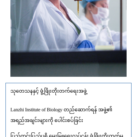
သုတေသနနှင့် ဖွံ့ဖြိုးတိုးတက်ရေးအဖွဲ့
Lanzhi Institute of Biology တည်ဆောက်ရန် အဖွဲ့၏
အရည်အချင်းများကို ပေါင်းစပ်ခြင်း
ပြည်တွင်းပြည်ပရှိ မွေးမြူရေးလုပ်ငန်း ဖွံ့ဖြိုးတိုးတက်မှု