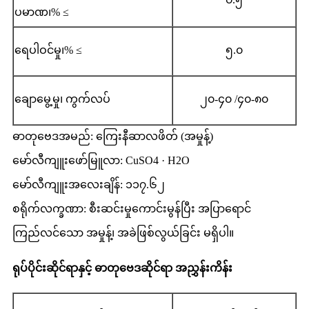
ပမာဏ၊% ≤
ရေပါဝင်မှု၊% ≤
၅.၀
ချောမွေ့မှု၊ ကွက်လပ်
၂၀-၄၀ /၄၀-၈၀
ဓာတုဗေဒအမည်: ကြေးနီဆာလဖိတ် (အမှုန့်)
မော်လီကျူးဖော်မြူလာ: CuSO4 · H2O
မော်လီကျူးအလေးချိန်: ၁၁၇.၆၂
စရိုက်လက္ခဏာ: စီးဆင်းမှုကောင်းမွန်ပြီး အပြာရောင်
ကြည်လင်သော အမှုန့်၊ အခဲဖြစ်လွယ်ခြင်း မရှိပါ။
ရုပ်ပိုင်းဆိုင်ရာနှင့် ဓာတုဗေဒဆိုင်ရာ အညွှန်းကိန်း