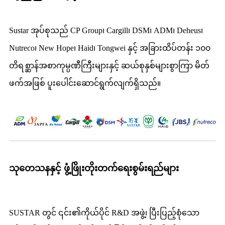
Sustar အုပ်စုသည် CP Group၊ Cargill၊ DSM၊ ADM၊ Deheus၊
Nutreco၊ New Hope၊ Haid၊ Tongwei နှင့် အခြားထိပ်တန်း ၁၀၀
တိရစ္ဆာန်အစာကုမ္ပဏီကြီးများနှင့် ဆယ်စုနှစ်များစွာကြာ မိတ်
ဖက်အဖြစ် ပူးပေါင်းဆောင်ရွက်လျက်ရှိသည်။
သုတေသနနှင့် ဖွံ့ဖြိုးတိုးတက်ရေးစွမ်းရည်များ
SUSTAR တွင် ၎င်း၏ကိုယ်ပိုင် R&D အဖွဲ့၊ ပြီးပြည့်စုံသော