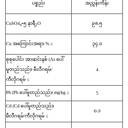
ပစ္စည်း
အညွှန်းကိန်း
CuSO4
•၅ နာရီ
O
၉၈.၅
4
2
Cu အကြောင်းအရာ၊ % ≥
၃၄.၀
စုစုပေါင်း အာဆင်းနစ် (As ပေါ်
မူတည်သည်)၊ မီလီဂရမ်/
4
ကီလိုဂရမ် ≤
Pb (Pb ပေါ်မူတည်သည်)၊ mg/kg ≤
5
Cd (Cd ပေါ်မူတည်သည်)၊
၀.၁
မီလီဂရမ်/ကီလိုဂရမ် ≤