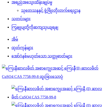
အရည်အသွေးထိန်းချုပ်မှု
သုတေသနနှင့် ဖွံ့ဖြိုးတိုးတက်ရေးဌာန
သတင်းများ
ကြှနျုပျတို့ကိုဆကျသှယျရနျ
အိမ်
ထုတ်ကုန်များ
အော်ဂဲနစ်မဟုတ်သော သတ္တုဓာတ်များ