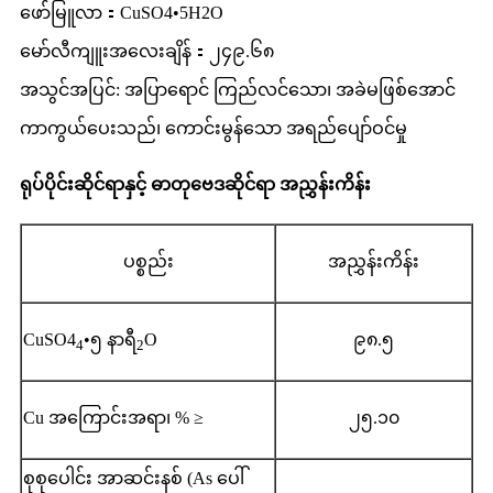
ဖော်မြူလာ：CuSO4•5H2O
မော်လီကျူးအလေးချိန်：၂၄၉.၆၈
အသွင်အပြင်: အပြာရောင် ကြည်လင်သော၊ အခဲမဖြစ်အောင်
ကာကွယ်ပေးသည်၊ ကောင်းမွန်သော အရည်ပျော်ဝင်မှု
ရုပ်ပိုင်းဆိုင်ရာနှင့် ဓာတုဗေဒဆိုင်ရာ အညွှန်းကိန်း
ပစ္စည်း
အညွှန်းကိန်း
CuSO4
•၅ နာရီ
O
၉၈.၅
4
2
Cu အကြောင်းအရာ၊ % ≥
၂၅.၁၀
စုစုပေါင်း အာဆင်းနစ် (As ပေါ်