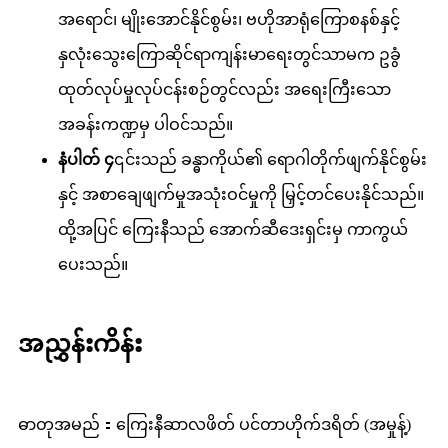
အရောင်၊ မျိုးအောင်နိုင်စွမ်း၊ ဗဟိုအာရုံကြောစနစ်နှင့်
နှလုံးသွေးကြောဆိုင်ရာကျန်းမာရေးတွင်သာမက ဥခွံ
ထုတ်လုပ်မှုလုပ်ငန်းစဉ်တွင်လည်း အရေးကြီးသော
အခန်းကဏ္ဍမှ ပါဝင်သည်။
နံပါတ် ၄
၎င်းသည် ခန္ဓာကိုယ်၏ ရောဂါတိုက်ဖျက်နိုင်စွမ်း
နှင့် အစာချေဖျက်မှုအသုံးဝင်မှုကို မြှင့်တင်ပေးနိုင်သည်။
ထို့အပြင် ကြေးနီသည် အောက်ဆီဒေးရှင်းမှ ကာကွယ်
ပေးသည်။
အညွှန်းကိန်း
ဓာတုအမည်：ကြေးနီဆာလဖိတ် ပင်တာဟိုက်ဒရိတ် (အမှုန့်)