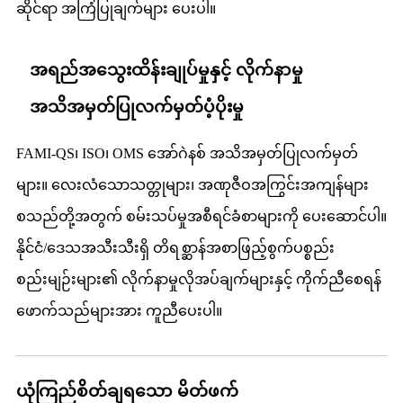
ဆိုင်ရာ အကြံပြုချက်များ ပေးပါ။
အရည်အသွေးထိန်းချုပ်မှုနှင့် လိုက်နာမှု
အသိအမှတ်ပြုလက်မှတ်ပံ့ပိုးမှု
FAMI-QS၊ ISO၊ OMS အော်ဂဲနစ် အသိအမှတ်ပြုလက်မှတ်
များ။ လေးလံသောသတ္တုများ၊ အဏုဇီဝအကြွင်းအကျန်များ
စသည်တို့အတွက် စမ်းသပ်မှုအစီရင်ခံစာများကို ပေးဆောင်ပါ။
နိုင်ငံ/ဒေသအသီးသီးရှိ တိရစ္ဆာန်အစာဖြည့်စွက်ပစ္စည်း
စည်းမျဉ်းများ၏ လိုက်နာမှုလိုအပ်ချက်များနှင့် ကိုက်ညီစေရန်
ဖောက်သည်များအား ကူညီပေးပါ။
ယုံကြည်စိတ်ချရသော မိတ်ဖက်