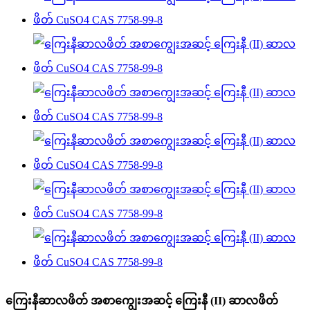
ကြေးနီဆာလဖိတ် အစာကျွေးအဆင့် ကြေးနီ (II) ဆာလဖိတ်