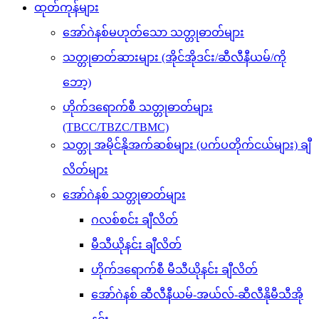
ထုတ်ကုန်များ
အော်ဂဲနစ်မဟုတ်သော သတ္တုဓာတ်များ
သတ္တုဓာတ်ဆားများ (အိုင်အိုဒင်း/ဆီလီနီယမ်/ကို
ဘော့)
ဟိုက်ဒရောက်စီ သတ္တုဓာတ်များ
(TBCC/TBZC/TBMC)
သတ္တု အမိုင်နိုအက်ဆစ်များ (ပက်ပတိုက်ငယ်များ) ချီ
လိတ်များ
အော်ဂဲနစ် သတ္တုဓာတ်များ
ဂလစ်စင်း ချီလိတ်
မီသီယိုနင်း ချီလိတ်
ဟိုက်ဒရောက်စီ မီသီယိုနင်း ချီလိတ်
အော်ဂဲနစ် ဆီလီနီယမ်-အယ်လ်-ဆီလီနိုမီသီအို