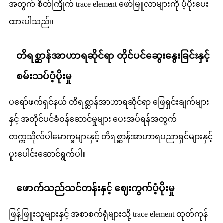
အတွက် စိတ်ကြိုက် trace element ဖော်မြူလာများကို ပံ့ပိုးပေး
ထားပါသည်။
တိရစ္ဆာန်အာဟာရဆိုင်ရာ တိုင်ပင်ဆွေးနွေးခြင်းနှင့်
စမ်းသပ်ပံ့ပိုးမှု
ပရော်ဖက်ရှင်နယ် တိရစ္ဆာန်အာဟာရဆိုင်ရာ ဖြေရှင်းချက်များ
နှင့် အတိုင်ပင်ခံဝန်ဆောင်မှုများ ပေးအပ်ရန်အတွက်
တက္ကသိုလ်ပါမောက္ခများနှင့် တိရစ္ဆာန်အာဟာရပညာရှင်များနှင့်
ပူးပေါင်းဆောင်ရွက်ပါ။
ဖောက်သည်သင်တန်းနှင့် ဈေးကွက်ပံ့ပိုးမှု
ဖြန့်ဖြူးသူများနှင့် အစာစက်ရုံများသို့ trace element ထုတ်ကုန်