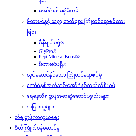
နင်း
အော်ဂဲနစ် ခရိုမီယမ်
ဗီတာမင်နှင့် သတ္တုဓာတ်များ ကြိုတင်ရောစပ်ထား
ခြင်း
မီနီရယ်ပရို®
GlyPro®
PeptiMineral Boost®
ဗီတာမင်ပရို®
လုပ်ဆောင်နိုင်သော ကြိုတင်ရောစပ်မှု
အော်ဂဲနစ်အက်ဆစ်/အော်ဂဲနစ်ကယ်လ်စီယမ်
ရေနေတိရစ္ဆာန်အစာဆွဲဆောင်ပစ္စည်းများ
အခြားသူများ
တိရစ္ဆာန်ကာကွယ်ရေး
စိတ်ကြိုက်ဝန်ဆောင်မှု