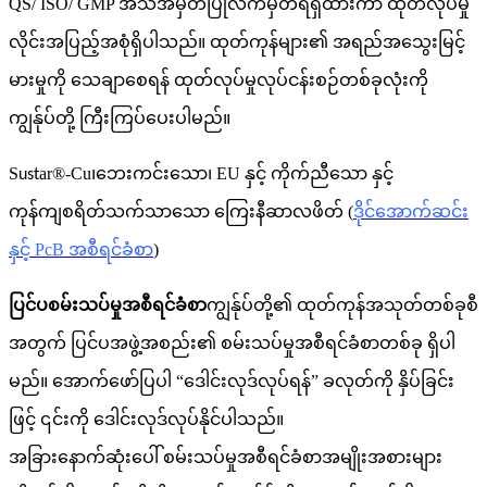
QS/ ISO/ GMP အသိအမှတ်ပြုလက်မှတ်ရရှိထားကာ ထုတ်လုပ်မှု
လိုင်းအပြည့်အစုံရှိပါသည်။ ထုတ်ကုန်များ၏ အရည်အသွေးမြင့်
မားမှုကို သေချာစေရန် ထုတ်လုပ်မှုလုပ်ငန်းစဉ်တစ်ခုလုံးကို
ကျွန်ုပ်တို့ ကြီးကြပ်ပေးပါမည်။
S
ar®-Cu
၊
ဘေးကင်းသော၊ EU နှင့် ကိုက်ညီသော နှင့်
ust
ကုန်ကျစရိတ်သက်သာသော ကြေးနီဆာလဖိတ် (
ဒိုင်အောက်ဆင်း
နှင့် PcB အစီရင်ခံစာ
)
ပြင်ပစမ်းသပ်မှုအစီရင်ခံစာ
ကျွန်ုပ်တို့၏ ထုတ်ကုန်အသုတ်တစ်ခုစီ
အတွက် ပြင်ပအဖွဲ့အစည်း၏ စမ်းသပ်မှုအစီရင်ခံစာတစ်ခု ရှိပါ
မည်။ အောက်ဖော်ပြပါ “ဒေါင်းလုဒ်လုပ်ရန်” ခလုတ်ကို နှိပ်ခြင်း
ဖြင့် ၎င်းကို ဒေါင်းလုဒ်လုပ်နိုင်ပါသည်။
အခြားနောက်ဆုံးပေါ် စမ်းသပ်မှုအစီရင်ခံစာအမျိုးအစားများ