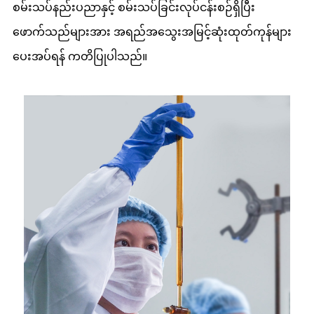
စမ်းသပ်နည်းပညာနှင့် စမ်းသပ်ခြင်းလုပ်ငန်းစဉ်ရှိပြီး
ဖောက်သည်များအား အရည်အသွေးအမြင့်ဆုံးထုတ်ကုန်များ
ပေးအပ်ရန် ကတိပြုပါသည်။