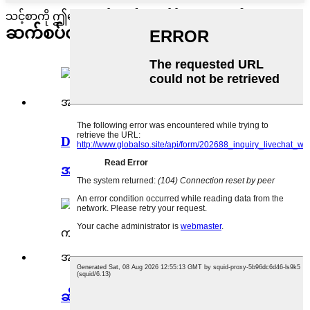
သင့်စာကို ဤနေရာတွင် ရေးပြီး ကျွန်ုပ်တို့ထံ ပေးပို့ပါ။
ဆက်စပ်ထုတ်ကုန်များ
DCP ဒိုင်ကယ်လ်စီယမ်ဖော့စဖိတ်
အစာကျွေးအဆင့် SUSTAR
ဆီလီကွန်ဒိုင်အောက်ဆိုဒ် / အဖြူရောင်