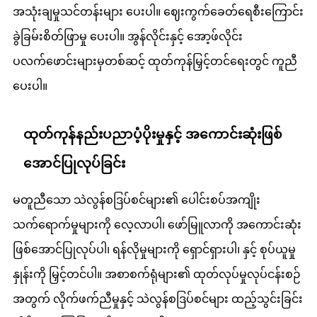
အသုံးချမှုသင်တန်းများ ပေးပါ။ ဈေးကွက်ခေတ်ရေစီးကြောင်း
ခွဲခြမ်းစိတ်ဖြာမှု ပေးပါ။ အွန်လိုင်းနှင့် အော့ဖ်လိုင်း
ပလက်ဖောင်းများမှတစ်ဆင့် ထုတ်ကုန်မြှင့်တင်ရေးတွင် ကူညီ
ပေးပါ။
ထုတ်ကုန်နည်းပညာပံ့ပိုးမှုနှင့် အကောင်းဆုံးဖြစ်
အောင်ပြုလုပ်ခြင်း
မတူညီသော သဲလွန်စဒြပ်စင်များ၏ ပေါင်းစပ်အကျိုး
သက်ရောက်မှုများကို လေ့လာပါ၊ ဖော်မြူလာကို အကောင်းဆုံး
ဖြစ်အောင်ပြုလုပ်ပါ၊ ရန်လိုမှုများကို ရှောင်ရှားပါ၊ နှင့် စုပ်ယူမှု
နှုန်းကို မြှင့်တင်ပါ။ အစာစက်ရုံများ၏ ထုတ်လုပ်မှုလုပ်ငန်းစဉ်
အတွက် လိုက်ဖက်ညီမှုနှင့် သဲလွန်စဒြပ်စင်များ ထည့်သွင်းခြင်း