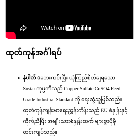
ထုတ်ကုန်အင်္ဂါရပ်
နံပါတ် ၁
ဘေးကင်းပြီး ယုံကြည်စိတ်ချရသော
Sustar ကုမ္ပဏီသည် Copper Sulfate CuSO4 Feed
Grade Industrial Standard ကို ရေးဆွဲသူဖြစ်သည်။
ထုတ်ကုန်ကျန်းမာရေးညွှန်းကိန်းသည် EU စံနှုန်းနှင့်
ကိုက်ညီပြီး အမျိုးသားစံနှုန်းထက် များစွာပိုမို
တင်းကျပ်သည်။