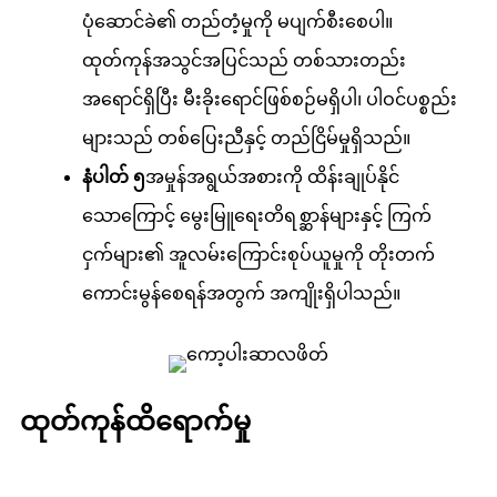
ပုံဆောင်ခဲ၏ တည်တံ့မှုကို မပျက်စီးစေပါ။
ထုတ်ကုန်အသွင်အပြင်သည် တစ်သားတည်း
အရောင်ရှိပြီး မီးခိုးရောင်ဖြစ်စဉ်မရှိပါ၊ ပါဝင်ပစ္စည်း
များသည် တစ်ပြေးညီနှင့် တည်ငြိမ်မှုရှိသည်။
နံပါတ် ၅
အမှုန်အရွယ်အစားကို ထိန်းချုပ်နိုင်
သောကြောင့် မွေးမြူရေးတိရစ္ဆာန်များနှင့် ကြက်
ငှက်များ၏ အူလမ်းကြောင်းစုပ်ယူမှုကို တိုးတက်
ကောင်းမွန်စေရန်အတွက် အကျိုးရှိပါသည်။
ထုတ်ကုန်ထိရောက်မှု