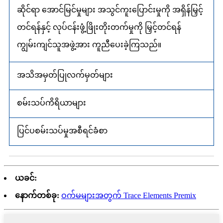
ဆိုင်ရာ အောင်မြင်မှုများ အသွင်ကူးပြောင်းမှုကို အရှိန်မြှင့်
တင်ရန်နှင့် လုပ်ငန်းဖွံ့ဖြိုးတိုးတက်မှုကို မြှင့်တင်ရန်
ကျွမ်းကျင်သူအဖွဲ့အား ကူညီပေးခဲ့ကြသည်။
အသိအမှတ်ပြုလက်မှတ်များ
စမ်းသပ်ကိရိယာများ
ပြင်ပစမ်းသပ်မှုအစီရင်ခံစာ
ယခင်:
နောက်တစ်ခု:
ဝက်မများအတွက် Trace Elements Premix