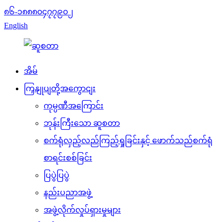
၈၆-၁၈၈၈၀၄၇၇၉၀၂
English
အိမ်
ကြှနျုပျတို့အကွောငျး
ကုမ္ပဏီအကြောင်း
ဘုန်းကြီးသော ဆူစတာ
စက်ရုံလှည့်လည်ကြည့်ရှုခြင်းနှင့် ဖောက်သည်စက်ရုံ
စာရင်းစစ်ခြင်း
ပြပွဲပြပွဲ
နည်းပညာအဖွဲ့
အဖွဲ့လိုက်လှုပ်ရှားမှုများ