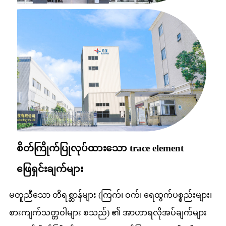
စိတ်ကြိုက်ပြုလုပ်ထားသော trace element
ဖြေရှင်းချက်များ
မတူညီသော တိရစ္ဆာန်များ (ကြက်၊ ဝက်၊ ရေထွက်ပစ္စည်းများ၊
စားကျက်သတ္တဝါများ စသည်) ၏ အာဟာရလိုအပ်ချက်များ