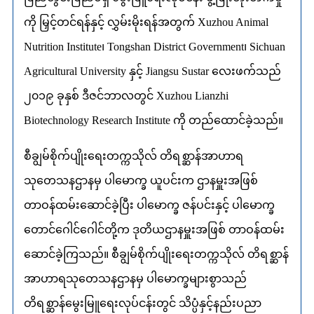
ကို မြှင့်တင်ရန်နှင့် လွှမ်းမိုးရန်အတွက် Xuzhou Animal
Nutrition Institute၊ Tongshan District Government၊ Sichuan
Agricultural University နှင့် Jiangsu Sustar လေးဖက်သည်
၂၀၁၉ ခုနှစ် ဒီဇင်ဘာလတွင် Xuzhou Lianzhi
Biotechnology Research Institute ကို တည်ထောင်ခဲ့သည်။
စီချွမ်စိုက်ပျိုးရေးတက္ကသိုလ် တိရစ္ဆာန်အာဟာရ
သုတေသနဌာနမှ ပါမောက္ခ ယူပင်းက ဌာနမှူးအဖြစ်
တာဝန်ထမ်းဆောင်ခဲ့ပြီး ပါမောက္ခ ဇန်ပင်းနှင့် ပါမောက္ခ
တောင်ဂေါင်ဂေါင်တို့က ဒုတိယဌာနမှူးအဖြစ် တာဝန်ထမ်း
ဆောင်ခဲ့ကြသည်။ စီချွမ်စိုက်ပျိုးရေးတက္ကသိုလ် တိရစ္ဆာန်
အာဟာရသုတေသနဌာနမှ ပါမောက္ခများစွာသည်
တိရစ္ဆာန်မွေးမြူရေးလုပ်ငန်းတွင် သိပ္ပံနှင့်နည်းပညာ