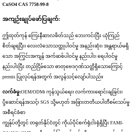
CuSO4 CAS 7758-99-8
အကျဉ်းချုပ်ဖော်ပြချက်:
ဤထုတ်ကုန် ကြေးနီဆာလဖိတ်သည် ဘေးကင်းပြီး ယုံကြည်
စိတ်ချရပြီး၊ လေးလံသောသတ္တုပါဝင်မှု အနည်းဆုံး၊ အန္တရာယ်မရှိ
သော အကြွင်းအကျန် အက်ဆစ်ပါဝင်မှု နည်းပါး၊ ရေပါဝင်မှု
နည်းပါးပြီး တည်ငြိမ်သော ဓာတုဗေဒဂုဏ်သတ္တိရှိသောကြောင့်
premix ပြုလုပ်ရန်အတွက် အလွန်သင့်လျော်ပါသည်။
လက်ခံမှု:
OEM/ODM၊ ကုန်သွယ်ရေး၊ လက်ကားရောင်းချခြင်း၊
ပို့ဆောင်ရန်အသင့်၊ SGS သို့မဟုတ် အခြားတတိယပါတီစမ်းသပ်မှု
အစီရင်ခံစာ
ကျွန်ုပ်တို့တွင် တရုတ်နိုင်ငံတွင် ကိုယ်ပိုင်စက်ရုံငါးရုံရှိပြီး FAMI-