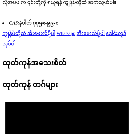
လိုအပ်ပါက ၎င်းတို့ကို ရယူရန် ကျွန်ုပ်တို့ထံ ဆက်သွယ်ပါ။
CAS:
နံပါတ် ၇၇၅၈-၉၉-၈
ကျွန်ုပ်တို့ထံ အီးမေးလ်ပို့ပါ
Whatsapp
အီးမေးလ်ပို့ပါ
ဒေါင်းလုဒ်
လုပ်ပါ
ထုတ်ကုန်အသေးစိတ်
ထုတ်ကုန် တဂ်များ