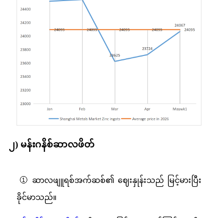
၂) မန်းဂနိစ်ဆာလဖိတ်
① ဆာလဖျူရစ်အက်ဆစ်၏ ဈေးနှုန်းသည် မြင့်မားပြီး
ခိုင်မာသည်။