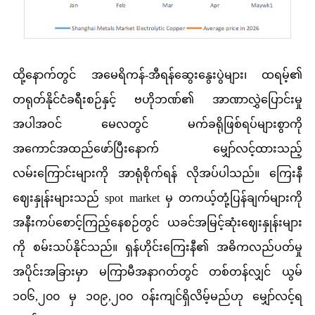
ထို့နောက်တွင် အမေရိကန်-အီရန်ဆွေးနွေးပွဲများ၊ ထရမ့်၏
တရုတ်နိုင်ငံခရီးစဉ်နှင့် ဗဟိုဘဏ်၏ အာဏာလွှဲပြောင်းမှု
အပါအဝင် မေလတွင် မက်ခရိုဖြစ်ရပ်များစွာကို
အကောင်အထည်ဖော်ပြီးနောက် မျှော်လင့်ထားသည့်
လမ်းကြောင်းများကို အာရုံစိုက်ရန် လိုအပ်ပါသည်။ ကြေးနီ
ဈေးနှုန်းများသည် spot market မှ တကယ့်တုံ့ပြန်ချက်များကို
အနီးကပ်စောင့်ကြည့်နေစဉ်တွင် ယခင်အမြင့်ဆုံးဈေးနှုန်းများ
ကို စမ်းသပ်နိုင်သည်။ ရှန်ဟိုင်းကြေးနီ၏ အဓိကလည်ပတ်မှု
အပိုင်းအခြားမှာ မကြာမီအနာဂတ်တွင် တစ်တန်လျှင် ယွမ်
၁၀၆,၂၀၀ မှ ၁၀၉,၂၀၀ ဝန်းကျင်ရှိလိမ့်မည်ဟု မျှော်လင့်ရ