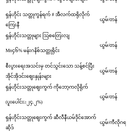
ရှန်ဟိုင်း သတ္တုကွန်ရက် # အီလက်ထရိုလိုက်
ယွမ်/တန်
ကြေးနီ
ရှန်ဟိုင်းသတ္တုများ သြစတြေးလျ
ယွမ်/တန်
Mn၄၆% မန်းဂနိစ်သတ္တုရိုင်း
စီးပွားရေးအသင်းမှ တင်သွင်းသော သန့်စင်ပြီး
ယွမ်/တန်
အိုင်အိုဒင်းဈေးနှုန်းများ
ရှန်ဟိုင်းသတ္တုဈေးကွက် ကိုဘော့ကလိုရိုက်
ယွမ်/တန်
(ပူးပေါင်း
≥
၂၄.၂%)
ရှန်ဟိုင်းသတ္တုဈေးကွက် ဆီလီနီယမ်ဒိုင်အောက်
ယွမ်/ကီလိုဂရမ်
ဆိုဒ်