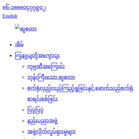
၈၆-၁၈၈၈၀၄၇၇၉၀၂
English
အိမ်
ကြှနျုပျတို့အကွောငျး
ကုမ္ပဏီအကြောင်း
ဘုန်းကြီးသော ဆူစတာ
စက်ရုံလှည့်လည်ကြည့်ရှုခြင်းနှင့် ဖောက်သည်စက်ရုံ
စာရင်းစစ်ခြင်း
ပြပွဲပြပွဲ
နည်းပညာအဖွဲ့
အဖွဲ့လိုက်လှုပ်ရှားမှုများ