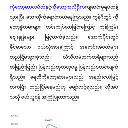
ကိုဘော့ဆာလဖိတ်
နှင့်
ကိုဘော့ကလိုရိုက်
ကျဆင်းမှုရပ်တန့်
သွားပြီး ဘေးတိုက်ရောင်းဝယ်နေကြသည်။ ကွန်ဂိုတွင် ကို
ဘော့ခွဲတမ်းများ တင်းကျပ်လာခြင်းကြောင့် ကုန်ကြမ်း
ဈေးနှုန်းများ မြင့်တက်ခဲ့သည်။ အောက်ပိုင်းတွင်
ခိုင်မာသော ဝယ်လိုအားကြောင့် အရောင်းအဝယ်များ
တည်ငြိမ်သွားခဲ့သည်။ လီသီယမ်ဘက်ထရီများသည်
တဖြည်းဖြည်း ပြန်လည်ထုတ်လုပ်မှု ပြန်လည်စတင်လျက်
ရှိသည်။ ရေတိုကိုဘော့ဆားများသည် အနည်းငယ်မြင့်
တက်ပြီး တည်ငြိမ်နေမည်ဟု မျှော်လင့်ရသည်။ လိုအပ်
သလို ဝယ်ယူရန် အကြံပြုထားသည်။