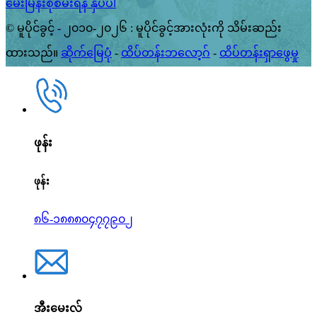
မေးမြန်းစုံစမ်းရန် နှိပ်ပါ
© မူပိုင်ခွင့် - ၂၀၁၀-၂၀၂၆ : မူပိုင်ခွင့်အားလုံးကို သိမ်းဆည်း
ထားသည်။
ဆိုက်မြေပုံ
-
ထိပ်တန်းဘလော့ဂ်
-
ထိပ်တန်းရှာဖွေမှု
ဖုန်း
ဖုန်း
၈၆-၁၈၈၈၀၄၇၇၉၀၂
အီးမေးလ်