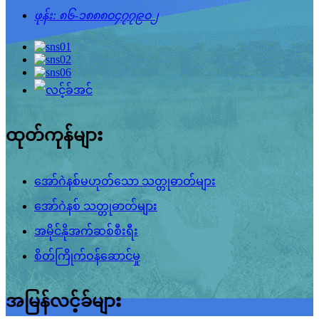
ဖုန်း: ၈၆-၁၈၈၈၀၄၇၇၉၀၂
ထုတ်ကုန်များ
အော်ဂဲနစ်မဟုတ်သော သတ္တုဓာတ်များ
အော်ဂဲနစ် သတ္တုဓာတ်များ
အမိုင်နိုအက်ဆစ်စီးရီး
စိတ်ကြိုက်ဝန်ဆောင်မှု
အမြန်လင့်ခ်များ