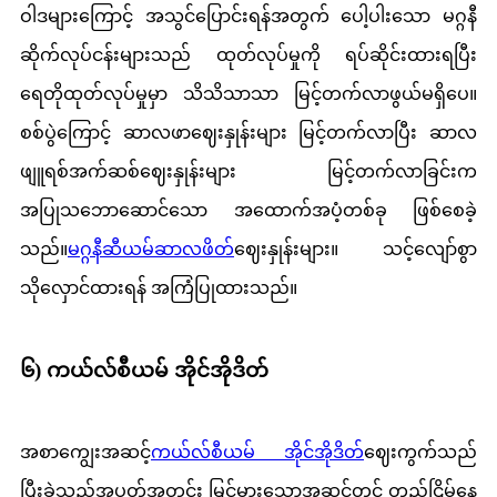
ဝါဒများကြောင့် အသွင်ပြောင်းရန်အတွက် ပေါ့ပါးသော မဂ္ဂနီ
ဆိုက်လုပ်ငန်းများသည် ထုတ်လုပ်မှုကို ရပ်ဆိုင်းထားရပြီး
ရေတိုထုတ်လုပ်မှုမှာ သိသိသာသာ မြင့်တက်လာဖွယ်မရှိပေ။
စစ်ပွဲကြောင့် ဆာလဖာဈေးနှုန်းများ မြင့်တက်လာပြီး ဆာလ
ဖျူရစ်အက်ဆစ်ဈေးနှုန်းများ မြင့်တက်လာခြင်းက
အပြုသဘောဆောင်သော အထောက်အပံ့တစ်ခု ဖြစ်စေခဲ့
သည်။
မဂ္ဂနီဆီယမ်ဆာလဖိတ်
ဈေးနှုန်းများ။ သင့်လျော်စွာ
သိုလှောင်ထားရန် အကြံပြုထားသည်။
၆) ကယ်လ်စီယမ် အိုင်အိုဒိတ်
အစာကျွေးအဆင့်
ကယ်လ်စီယမ် အိုင်အိုဒိတ်
ဈေးကွက်သည်
ပြီးခဲ့သည့်အပတ်အတွင်း မြင့်မားသောအဆင့်တွင် တည်ငြိမ်နေ