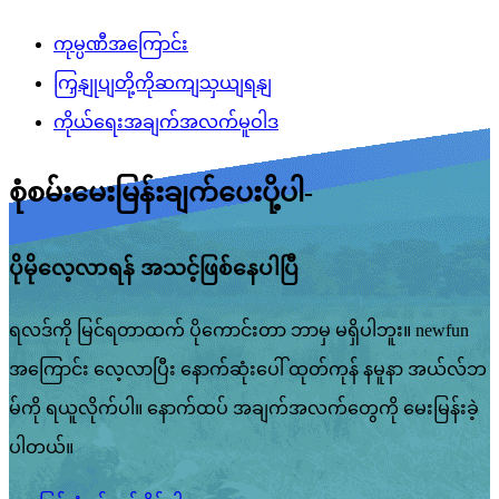
ကုမ္ပဏီအကြောင်း
ကြှနျုပျတို့ကိုဆကျသှယျရနျ
ကိုယ်ရေးအချက်အလက်မူဝါဒ
စုံစမ်းမေးမြန်းချက်ပေးပို့ပါ-
ပိုမိုလေ့လာရန် အသင့်ဖြစ်နေပါပြီ
ရလဒ်ကို မြင်ရတာထက် ပိုကောင်းတာ ဘာမှ မရှိပါဘူး။ newfun
အကြောင်း လေ့လာပြီး နောက်ဆုံးပေါ် ထုတ်ကုန် နမူနာ အယ်လ်ဘ
မ်ကို ရယူလိုက်ပါ။ နောက်ထပ် အချက်အလက်တွေကို မေးမြန်းခဲ့
ပါတယ်။