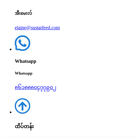
အီးမေးလ်
elaine@sustarfeed.com
Whatsapp
Whatsapp
၈၆၁၈၈၈၀၄၇၇၉၀၂
ထိပ်တန်း