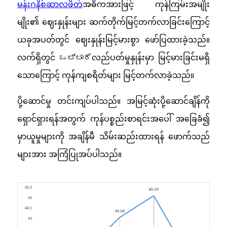
မန်းဂနိစ်ဆာလဖိတ်
အဓိကအားဖြင့် ကုန်ကြမ်းအမျိုး
မျိုး၏ ဈေးနှုန်းများ ဆက်တိုက်မြင့်တက်လာခြင်းကြောင့်
ယခုအပတ်တွင် ဈေးနှုန်းမြင့်မားစွာ ဖော်ပြထားခဲ့သည်။
လက်ရှိတွင် ಒಟ್ಟಾರೆလည်ပတ်မှုနှုန်းမှာ မြင့်မားခြင်းမရှိ
သောကြောင့် ကုန်ကျစရိတ်များ မြင့်တက်လာခဲ့သည်။
ပို့ဆောင်မှု တင်းကျပ်ပါသည်။ အမြင့်ဆုံးပို့ဆောင်ချိန်ကို
ရှောင်ရှားရန်အတွက် ကုန်ပစ္စည်းစာရင်းအပေါ် အခြေခံ၍
မှာယူမှုများကို အချိန်မီ သိမ်းဆည်းထားရန် ဖောက်သည်
များအား အကြံပြုအပ်ပါသည်။