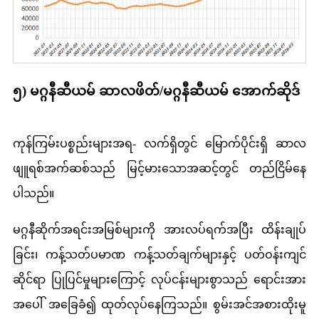
၅) မဂ္ဂနီဆီယမ် ဆာလဖိတ်/မဂ္ဂနီဆီယမ် အောက်ဆိုဒ်
ကုန်ကြမ်းပစ္စည်းများအရ- လက်ရှိတွင် မြောက်ပိုင်းရှိ ဆာလ
ဖျူရစ်အက်ဆစ်သည် မြင့်မားသောအဆင့်တွင် တည်ငြိမ်နေ
ပါသည်။
မဂ္ဂနီဆိုက်အရင်းအမြစ်များကို အားလပ်ရက်အပြီး ထိန်းချုပ်
ခြင်း၊ ကန့်သတ်ပမာဏ ကန့်သတ်ချက်များနှင့် ပတ်ဝန်းကျင်
ဆိုင်ရာ ပြုပြင်မှုများကြောင့် လုပ်ငန်းများစွာသည် ရောင်းအား
အပေါ် အခြေခံ၍ ထုတ်လုပ်နေကြသည်။ စွမ်းအင်အစားထိုးမူ