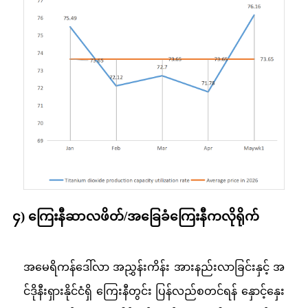
၄) ကြေးနီဆာလဖိတ်/အခြေခံကြေးနီကလိုရိုက်
အမေရိကန်ဒေါ်လာ အညွှန်းကိန်း အားနည်းလာခြင်းနှင့် အ
င်ဒိုနီးရှားနိုင်ငံရှိ ကြေးနီတွင်း ပြန်လည်စတင်ရန် နှောင့်နှေး