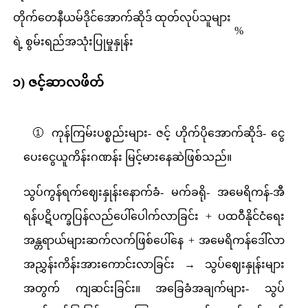
တိုက်တေနီယမ်ဒိုင်အောက်ဆိုဒ် ထုတ်လုပ်သူများ
%
ရဲ့ စွမ်းရည်အသုံးပြုမှုနှုန်း
၁) ဇင့်ဆာလဖိတ်
① ကုန်ကြမ်းပစ္စည်းများ- ဇင့် ဟိုက်ပိုအောက်ဆိုဒ်- ငွေ
ပေးငွေယူကိန်းဂဏန်း မြင့်မားနေဆဲဖြစ်သည်။
သွပ်ကွန်ရက်ဈေးနှုန်းနောက်ခံ- မက်ခရို- အမေရိကန်-အီ
ရန်ပဋိပက္ခပြန်လည်ပေါ်ပေါက်လာခြင်း + ပထဝီနိုင်ငံရေး
အန္တရာယ်များဆက်လက်ဖြစ်ပေါ်နေ + အမေရိကန်ဒေါ်လာ
အညွှန်းကိန်းအားကောင်းလာခြင်း → သွပ်ဈေးနှုန်းများ
အတွက် ကျဆင်းခြင်း။ အခြေခံအချက်များ- သွပ်