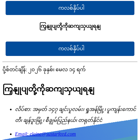
ကလစ်နှိပ်ပါ
ကြှနျုပျတို့ကိုဆကျသှယျရနျ
ကလစ်နှိပ်ပါ
ပို့စ်တင်ချိန်: ၂၀၂၆ ခုနှစ်၊ မေလ ၁၄ ရက်
ကြှနျုပျတို့ကိုဆကျသှယျရနျ
လိပ်စာ: အမှတ် ၁၄၇ ချင်းပူလမ်း၊ ရှုအန်မြို့၊ ပူကျန်းကောင်
တီ၊ ချန်ဒူးမြို့၊ စီချွမ်ပြည်နယ်၊ တရုတ်နိုင်ငံ
Email: elaine@sustarfeed.com