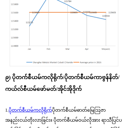
၉) ပိုတက်စီယမ်ကလိုရိုက်/ပိုတက်စီယမ်ကာဗွန်နိတ်/
ကယ်လ်စီယမ်ဖော်မတ်/အိုင်အိုဒိုက်
1.
ပိုတက်စီယမ်ကလိုရိုက်
ပိုတက်စီယမ်ဓာတ်မြေဩဇာ
အနည်းငယ်တိုးလာခြင်း။ ပိုတက်စီယမ်ဝယ်လိုအား ရာသီပြင်ပ