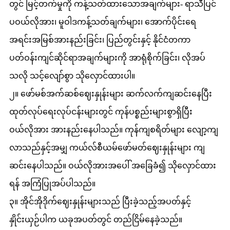
တွင် မြင့်တက်မှုကို ကန့်သတ်ထားသောအချက်များ- ရာသီပြင်
ပဝယ်လိုအား၊ မူဝါဒကန့်သတ်ချက်များ၊ အောက်ပိုင်းရေ
အရင်းအမြစ်အားနည်းခြင်း၊ ပြည်တွင်းနှင့် နိုင်ငံတကာ
ပတ်ဝန်းကျင်ဆိုင်ရာအချက်များကို အာရုံစိုက်ခြင်း၊ လိုအပ်
သလို သင့်လျော်စွာ သိုလှောင်ထားပါ။
၂။ ဖော်မစ်အက်ဆစ်ဈေးနှုန်းများ ဆက်လက်ကျဆင်းနေပြီး
ထုတ်လုပ်ရေးလုပ်ငန်းများတွင် ကုန်ပစ္စည်းများစွာရှိပြီး
ဝယ်လိုအား အားနည်းနေပါသည်။ ကုန်ကျစရိတ်များ လျော့ကျ
လာသည်နှင့်အမျှ ကယ်လ်စီယမ်ဖော်မတ်ဈေးနှုန်းများ ကျ
ဆင်းနေပါသည်။ ဝယ်လိုအားအပေါ် အခြေခံ၍ သိုလှောင်ထား
ရန် အကြံပြုအပ်ပါသည်။
၃။ အိုင်အိုဒိုက်ဈေးနှုန်းများသည် ပြီးခဲ့သည့်အပတ်နှင့်
နှိုင်းယှဉ်ပါက ယခုအပတ်တွင် တည်ငြိမ်နေခဲ့သည်။