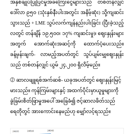
အနှစ်ချုပ်ပြုပြင်မှုအခကြေးငွေများသည် တစ်တန်လျှင်
ဒေါ်လာ ၉၅၀ (သုံးနှစ်နီးပါးအတွင်း အနိမ့်ဆုံး) သို့ကျဆင်း
သွားသည် + LME သွပ်လက်ကျန်နည်းပါးခြင်း (ပြီးခဲ့သည့်
လတွင် တန်ချိန် ၁၉,၅၀၀၊ ၁၇% ကျဆင်းမှု)၊ ဈေးနှုန်းများ
အတွက် အောက်ဆုံးအဆင့်ကို ထောက်ပံ့ပေးသည်။
ခန့်မှန်းချက်- လာမည့်အပတ်တွင် သွပ်ပျမ်းမျှဈေးနှုန်း
သည် တစ်တန်လျှင် ယွမ် ၂၄,၂၀၀ ရှိလိမ့်မည်။
② ဆာလဖျူရစ်အက်ဆစ်- ယခုအပတ်တွင် ဈေးနှုန်းမြင့်
မားသည်။ ကုန်ကြမ်းများနှင့် အထက်ပိုင်းမှာယူမှုများကို
ခွဲခြမ်းစိတ်ဖြာမှုအပေါ် အခြေခံ၍ ဇင့်ဆာလဖိတ်သည်
ရေတိုတွင် အားကောင်းနေမည်ဟု မျှော်လင့်ရသည်။