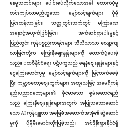
နေမှုသတင်းများ ပေါင်းစပ်လိုက်သောအခါ ထောက်ပံ့မှု
တင်းကျပ်လာမည်ဟူသော မျှော်လင့်ချက်များ ပိုမို
ပြင်းထန်လာခြင်း၊ သတ္တုတွင်းဘက်တွင် မကြာခဏ
အနှောင့်အယှက်ဖြစ်ခြင်း၊ အက်ဆစ်ရှားပါးမှုနှင့်
ပြည်တွင်း ကုန်ပစ္စည်းစာရင်းများ သိသိသာသာ လျော့ကျ
လာခြင်းတို့က ကြေးနီဈေးနှုန်းများကို ထောက်ပံ့ပေးခဲ့
သည်။ ပထဝီနိုင်ငံရေး ပဋိပက္ခသည် ရေနံဈေးနှုန်းများနှင့်
ငွေကြေးဖောင်းပွမှု မျှော်လင့်ချက်များကို မြင့်တက်စေခဲ့
ပြီး ကမ္ဘာ့စတော့ဈေးကွက်များ၊ အထူးသဖြင့် အမေရိကန်
နည်းပညာစတော့များ၏ ခိုင်မာသော စွမ်းဆောင်ရည်
သည် ကြေးနီဈေးနှုန်းများအတွက် အပြုသဘောဆောင်
သော AI ကွန်ပျူတာ အခြေခံအဆောက်အအုံ၏ ဆွဲဆောင်
မှုကို ပိုမိုမီးမောင်းထိုးပြခဲ့သည်။ အင်ဒိုနီးရှားနိုင်ငံရှိ