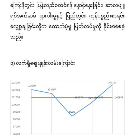
ကြေးနီတွင်း ပြန်လည်စတင်ရန် နှောင့်နှေးခြင်း၊ ဆာလဖျူ
ရစ်အက်ဆစ် ရှားပါးမှုနှင့် ပြည်တွင်း ကုန်ပစ္စည်းစာရင်း
လျှော့ချခြင်းတို့က ထောက်ပံ့မှု ပြတ်လပ်မှုကို ခိုင်မာစေခဲ့
သည်။
၁) လက်ရှိဈေးနှုန်းလမ်းကြောင်း