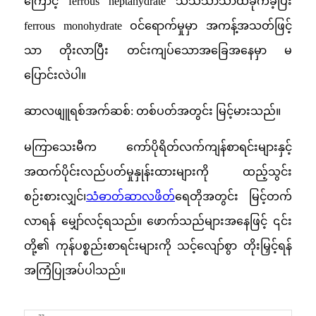
ကြောင့် ferrous heptahydrate သိသိသာသာထိခိုက်ခဲ့ပြီး
ferrous monohydrate ဝင်ရောက်မှုမှာ အကန့်အသတ်ဖြင့်
သာ တိုးလာပြီး တင်းကျပ်သောအခြေအနေမှာ မ
ပြောင်းလဲပါ။
ဆာလဖျူရစ်အက်ဆစ်: တစ်ပတ်အတွင်း မြင့်မားသည်။
မကြာသေးမီက ကော်ပိုရိတ်လက်ကျန်စာရင်းများနှင့်
အထက်ပိုင်းလည်ပတ်မှုနှုန်းထားများကို ထည့်သွင်း
စဉ်းစားလျှင်၊
သံဓာတ်ဆာလဖိတ်
ရေတိုအတွင်း မြင့်တက်
လာရန် မျှော်လင့်ရသည်။ ဖောက်သည်များအနေဖြင့် ၎င်း
တို့၏ ကုန်ပစ္စည်းစာရင်းများကို သင့်လျော်စွာ တိုးမြှင့်ရန်
အကြံပြုအပ်ပါသည်။