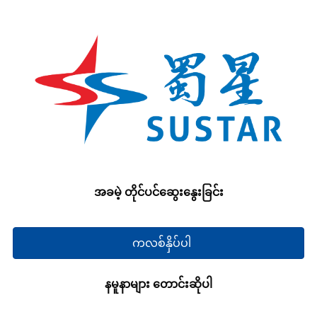
အခမဲ့ တိုင်ပင်ဆွေးနွေးခြင်း
ကလစ်နှိပ်ပါ
နမူနာများ တောင်းဆိုပါ