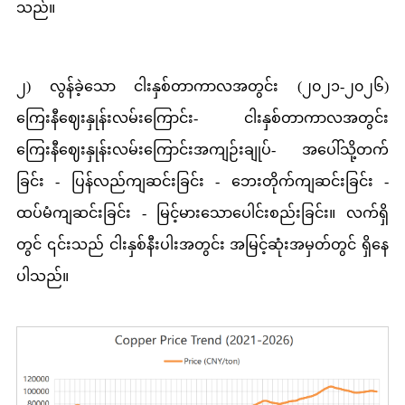
သည်။
၂) လွန်ခဲ့သော ငါးနှစ်တာကာလအတွင်း (၂၀၂၁-၂၀၂၆)
ကြေးနီဈေးနှုန်းလမ်းကြောင်း- ငါးနှစ်တာကာလအတွင်း
ကြေးနီဈေးနှုန်းလမ်းကြောင်းအကျဉ်းချုပ်- အပေါ်သို့တက်
ခြင်း - ပြန်လည်ကျဆင်းခြင်း - ဘေးတိုက်ကျဆင်းခြင်း -
ထပ်မံကျဆင်းခြင်း - မြင့်မားသောပေါင်းစည်းခြင်း။ လက်ရှိ
တွင် ၎င်းသည် ငါးနှစ်နီးပါးအတွင်း အမြင့်ဆုံးအမှတ်တွင် ရှိနေ
ပါသည်။