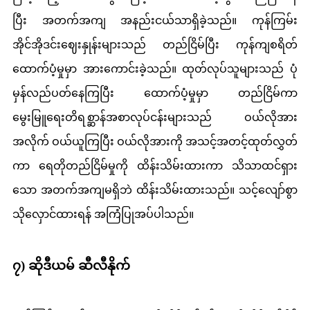
ပြီး အတက်အကျ အနည်းငယ်သာရှိခဲ့သည်။ ကုန်ကြမ်း
အိုင်အိုဒင်းဈေးနှုန်းများသည် တည်ငြိမ်ပြီး ကုန်ကျစရိတ်
ထောက်ပံ့မှုမှာ အားကောင်းခဲ့သည်။ ထုတ်လုပ်သူများသည် ပုံ
မှန်လည်ပတ်နေကြပြီး ထောက်ပံ့မှုမှာ တည်ငြိမ်ကာ
မွေးမြူရေးတိရစ္ဆာန်အစာလုပ်ငန်းများသည် ဝယ်လိုအား
အလိုက် ဝယ်ယူကြပြီး ဝယ်လိုအားကို အသင့်အတင့်ထုတ်လွှတ်
ကာ ရေတိုတည်ငြိမ်မှုကို ထိန်းသိမ်းထားကာ သိသာထင်ရှား
သော အတက်အကျမရှိဘဲ ထိန်းသိမ်းထားသည်။ သင့်လျော်စွာ
သိုလှောင်ထားရန် အကြံပြုအပ်ပါသည်။
၇) ဆိုဒီယမ် ဆီလီနိုက်