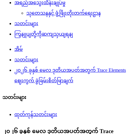
အရည်အသွေးထိန်းချုပ်မှု
သုတေသနနှင့် ဖွံ့ဖြိုးတိုးတက်ရေးဌာန
သတင်းများ
ကြှနျုပျတို့ကိုဆကျသှယျရနျ
အိမ်
သတင်းများ
၂၀၂၆ ခုနှစ် မေလ ဒုတိယအပတ်အတွက် Trace Elements
ဈေးကွက် ခွဲခြမ်းစိတ်ဖြာချက်
သတင်းများ
ထုတ်ကုန်သတင်းများ
၂၀၂၆ ခုနှစ် မေလ ဒုတိယအပတ်အတွက် Trace