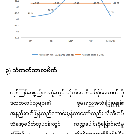
၃) သံဓာတ်ဆာလဖိတ်
ကုန်ကြမ်းပစ္စည်းအဆုံးတွင် တိုက်တေနီယမ်ဒိုင်အောက်ဆို
ဒ်ထုတ်လုပ်သူများ၏ စွမ်းရည်အသုံးပြုမှုနှုန်း
အနည်းငယ်ပြန်လည်ကောင်းမွန်လာသော်လည်း လီသီယမ်
သံဖော့စဖိတ်လုပ်ငန်းတွင် ကဏ္ဍပေါင်းစုံပြောင်းလဲမှု