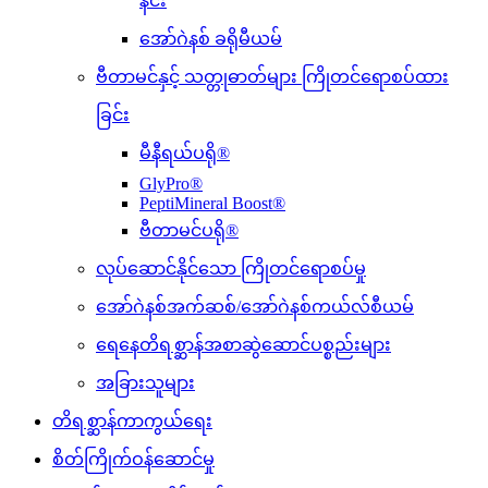
နင်း
အော်ဂဲနစ် ခရိုမီယမ်
ဗီတာမင်နှင့် သတ္တုဓာတ်များ ကြိုတင်ရောစပ်ထား
ခြင်း
မီနီရယ်ပရို®
GlyPro®
PeptiMineral Boost®
ဗီတာမင်ပရို®
လုပ်ဆောင်နိုင်သော ကြိုတင်ရောစပ်မှု
အော်ဂဲနစ်အက်ဆစ်/အော်ဂဲနစ်ကယ်လ်စီယမ်
ရေနေတိရစ္ဆာန်အစာဆွဲဆောင်ပစ္စည်းများ
အခြားသူများ
တိရစ္ဆာန်ကာကွယ်ရေး
စိတ်ကြိုက်ဝန်ဆောင်မှု