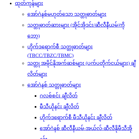
ထုတ်ကုန်များ
အော်ဂဲနစ်မဟုတ်သော သတ္တုဓာတ်များ
သတ္တုဓာတ်ဆားများ (အိုင်အိုဒင်း/ဆီလီနီယမ်/ကို
ဘော့)
ဟိုက်ဒရောက်စီ သတ္တုဓာတ်များ
(TBCC/TBZC/TBMC)
သတ္တု အမိုင်နိုအက်ဆစ်များ (ပက်ပတိုက်ငယ်များ) ချီ
လိတ်များ
အော်ဂဲနစ် သတ္တုဓာတ်များ
ဂလစ်စင်း ချီလိတ်
မီသီယိုနင်း ချီလိတ်
ဟိုက်ဒရောက်စီ မီသီယိုနင်း ချီလိတ်
အော်ဂဲနစ် ဆီလီနီယမ်-အယ်လ်-ဆီလီနိုမီသီအို