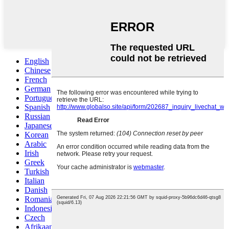
English
Chinese
French
German
Portuguese
Spanish
Russian
Japanese
Korean
Arabic
Irish
Greek
Turkish
Italian
Danish
Romanian
Indonesian
Czech
Afrikaans