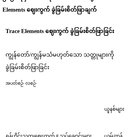
Elements ဈေးကွက် ခွဲခြမ်းစိတ်ဖြာချက်
Trace Elements ဈေးကွက် ခွဲခြမ်းစိတ်ဖြာခြင်း
ကျွန်တော်/ကျွန်မ
သံမဟုတ်သော သတ္တုများကို
ခွဲခြမ်းစိတ်ဖြာခြင်း
အပတ်စဉ်- လစဉ်-
ယူနစ်များ
ရှန်ဟိုင်းသတ္တုဈေးကွက် # သွပ်ချောင်းများ
ယွမ်/တန်