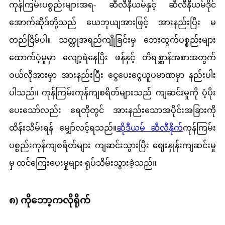
ကုန်ကြမ်းပစ္စည်းများအရ- ဆီလီနီယမ်နှင့် ဆီလီနီယမ်ဒိုင်
အောက်ဆိုဒ်တို့သည် ယေဘုယျအားဖြင့် အားနည်းပြီး မ
တည်ငြိမ်ပါ။ သတ္တုအရည်ကျိုခြင်းမှ ဘေးထွက်ပစ္စည်းများ
ထောက်ပံ့မှုမှာ လျော့ရဲနေပြီး ဖန်နှင့် တိရစ္ဆာန်အစာအတွက်
ဝယ်လိုအားမှာ အားနည်းပြီး ငွေပေးငွေယူပမာဏမှာ နည်းပါး
ပါသည်။ ကုန်ကြမ်းကုန်ကျစရိတ်များသည် ကျဆင်းမှုကို ပံ့ပိုး
ပေးသော်လည်း ရေတိုတွင် အားနည်းသောအပိုင်းအခြားကို
ထိန်းသိမ်းရန် မျှော်လင့်ရသည်။
ဆိုဒီယမ် ဆီလီနိုက်
ကုန်ကြမ်း
ပစ္စည်းကုန်ကျစရိတ်များ ကျဆင်းသွားပြီး ဈေးနှုန်းကျဆင်းမှု
မှ ထင်ကြေးပေးမှုများ ရုပ်သိမ်းသွားခဲ့သည်။
၈) ကိုဘော့ကလိုရိုက်