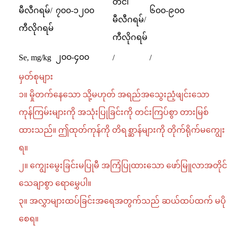
တင်၊
မီလီဂရမ်/
၇၀၀-၁၂၀၀
၆၀၀-၉၀၀
မီလီဂရမ်/
ကီလိုဂရမ်
ကီလိုဂရမ်
၂၀၀-၄၀၀
Se, mg/kg
/
/
မှတ်စုများ
၁။ မှိုတက်နေသော သို့မဟုတ် အရည်အသွေးညံ့ဖျင်းသော
ကုန်ကြမ်းများကို အသုံးပြုခြင်းကို တင်းကြပ်စွာ တားမြစ်
ထားသည်။ ဤထုတ်ကုန်ကို တိရစ္ဆာန်များကို တိုက်ရိုက်မကျွေး
ရ။
၂။ ကျွေးမွေးခြင်းမပြုမီ အကြံပြုထားသော ဖော်မြူလာအတိုင်
သေချာစွာ ရောမွှေပါ။
၃။ အလွှာများထပ်ခြင်းအရေအတွက်သည် ဆယ်ထပ်ထက် မပို
စေရ။