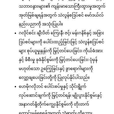
သဘာဝနွားများ၏ ကျန်းမာသောကြီးထွားမှုအတွက်
အုတ်မြစ်ချရန်အတွက် သဲလွန်စဒြပ်စင် မော်ဒယ်လ်
နည်းပညာကို အသုံးပြုပါ။
ဂလိုင်စင်း ချီလိတ် ကြေးနီ၊ ဇင့်၊ မန်းဂနိစ်နှင့် အခြား
ဒြပ်စင်များကို ပေါင်းထည့်ခြင်းဖြင့် သဲလွန်စဒြပ်စင်
များ စုပ်ယူမှုနှုန်းကို မြှင့်တင်ပေးခြင်း၊ ကိုယ်ခံအား
နှင့် ဖိစီးမှု ခုခံနိုင်စွမ်းကို မြှင့်တင်ပေးခြင်း၊ ပုံမှန်
မဟုတ်သော ဥကြွေခြင်းနှင့် ခွာရောဂါများကို
လျှော့ချပေးခြင်းတို့ကို ပြုလုပ်နိုင်ပါသည်။
ဟေမိုဂလိုဘင် ပေါင်းစပ်မှုနှင့် သိုင်းရွိုက်
လုပ်ဆောင်ချက်ကို မြှင့်တင်ရန်၊ မျိုးပွားနိုင်စွမ်းနှင့်
အနာဂတ်နို့တိုက်ကျွေးနိုင်စွမ်းကို တိုးတက်
ကောင်းမွန်စေရန်အတွက် သံဓာတ်၊ ကိုဘော့၊