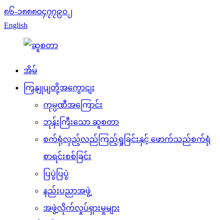
၈၆-၁၈၈၈၀၄၇၇၉၀၂
English
အိမ်
ကြှနျုပျတို့အကွောငျး
ကုမ္ပဏီအကြောင်း
ဘုန်းကြီးသော ဆူစတာ
စက်ရုံလှည့်လည်ကြည့်ရှုခြင်းနှင့် ဖောက်သည်စက်ရုံ
စာရင်းစစ်ခြင်း
ပြပွဲပြပွဲ
နည်းပညာအဖွဲ့
အဖွဲ့လိုက်လှုပ်ရှားမှုများ