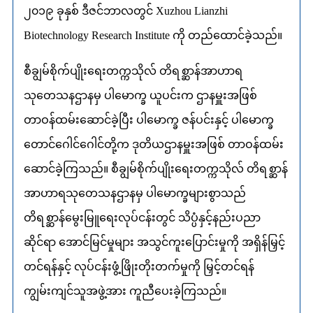
၂၀၁၉ ခုနှစ် ဒီဇင်ဘာလတွင် Xuzhou Lianzhi
Biotechnology Research Institute ကို တည်ထောင်ခဲ့သည်။
စီချွမ်စိုက်ပျိုးရေးတက္ကသိုလ် တိရစ္ဆာန်အာဟာရ
သုတေသနဌာနမှ ပါမောက္ခ ယူပင်းက ဌာနမှူးအဖြစ်
တာဝန်ထမ်းဆောင်ခဲ့ပြီး ပါမောက္ခ ဇန်ပင်းနှင့် ပါမောက္ခ
တောင်ဂေါင်ဂေါင်တို့က ဒုတိယဌာနမှူးအဖြစ် တာဝန်ထမ်း
ဆောင်ခဲ့ကြသည်။ စီချွမ်စိုက်ပျိုးရေးတက္ကသိုလ် တိရစ္ဆာန်
အာဟာရသုတေသနဌာနမှ ပါမောက္ခများစွာသည်
တိရစ္ဆာန်မွေးမြူရေးလုပ်ငန်းတွင် သိပ္ပံနှင့်နည်းပညာ
ဆိုင်ရာ အောင်မြင်မှုများ အသွင်ကူးပြောင်းမှုကို အရှိန်မြှင့်
တင်ရန်နှင့် လုပ်ငန်းဖွံ့ဖြိုးတိုးတက်မှုကို မြှင့်တင်ရန်
ကျွမ်းကျင်သူအဖွဲ့အား ကူညီပေးခဲ့ကြသည်။