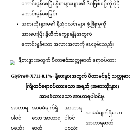
ကောင်းမွန်စေပြီး နို့စားနွားများ၏ ဇီဝဖြစ်စဉ်ကို ပိုမို
ကောင်းမွန်စေခြင်း
အစားထိုးနွားမ၏ နို့အုံဂလင်းများ ဖွံ့ဖြိုးမှုကို
အားပေးပြီး နို့တိုက်ကျွေးချိန်အတွက်
ကောင်းမွန်သော အလားအလာကို ပေးစွမ်းသည်။
GlyPro®-X711-0.1%- နို့စားနွားအတွက် ဗီတာမင်နှင့် သတ္တုဓာ
ကြိုတင်ရောစပ်ထားသော အရည် (အစားထိုးနွား)
အာမခံထားသော အာဟာရပါဝင်မှု-
အာဟာရ
အာမခံချက်ရှိ
အာဟာရ
အာမခံချက်ရှိသော
ပါဝင်
သော အာဟာရ
ပါဝင်
အာဟာရဓာတ်
ပစ္စည်း
ဓာတ်
ပစ္စည်း