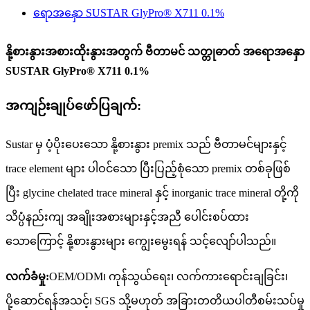
နို့စားနွားအစားထိုးနွားအတွက် ဗီတာမင် သတ္တုဓာတ် အရောအနှော
SUSTAR GlyPro® X711 0.1%
အကျဉ်းချုပ်ဖော်ပြချက်:
Sustar မှ ပံ့ပိုးပေးသော နို့စားနွား premix သည် ဗီတာမင်များနှင့်
trace element များ ပါဝင်သော ပြီးပြည့်စုံသော premix တစ်ခုဖြစ်
ပြီး glycine chelated trace mineral နှင့် inorganic trace mineral တို့ကို
သိပ္ပံနည်းကျ အချိုးအစားများနှင့်အညီ ပေါင်းစပ်ထား
သောကြောင့် နို့စားနွားများ ကျွေးမွေးရန် သင့်လျော်ပါသည်။
လက်ခံမှု:
OEM/ODM၊ ကုန်သွယ်ရေး၊ လက်ကားရောင်းချခြင်း၊
ပို့ဆောင်ရန်အသင့်၊ SGS သို့မဟုတ် အခြားတတိယပါတီစမ်းသပ်မှု