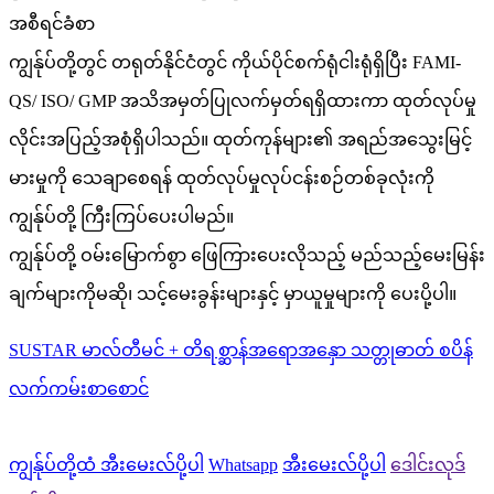
အစီရင်ခံစာ
ကျွန်ုပ်တို့တွင် တရုတ်နိုင်ငံတွင် ကိုယ်ပိုင်စက်ရုံငါးရုံရှိပြီး FAMI-
QS/ ISO/ GMP အသိအမှတ်ပြုလက်မှတ်ရရှိထားကာ ထုတ်လုပ်မှု
လိုင်းအပြည့်အစုံရှိပါသည်။ ထုတ်ကုန်များ၏ အရည်အသွေးမြင့်
မားမှုကို သေချာစေရန် ထုတ်လုပ်မှုလုပ်ငန်းစဉ်တစ်ခုလုံးကို
ကျွန်ုပ်တို့ ကြီးကြပ်ပေးပါမည်။
ကျွန်ုပ်တို့ ဝမ်းမြောက်စွာ ဖြေကြားပေးလိုသည့် မည်သည့်မေးမြန်း
ချက်များကိုမဆို၊ သင့်မေးခွန်းများနှင့် မှာယူမှုများကို ပေးပို့ပါ။
SUSTAR မာလ်တီမင် + တိရစ္ဆာန်အရောအနှော သတ္တုဓာတ် စပိန်
လက်ကမ်းစာစောင်
ကျွန်ုပ်တို့ထံ အီးမေးလ်ပို့ပါ
Whatsapp
အီးမေးလ်ပို့ပါ
ဒေါင်းလုဒ်