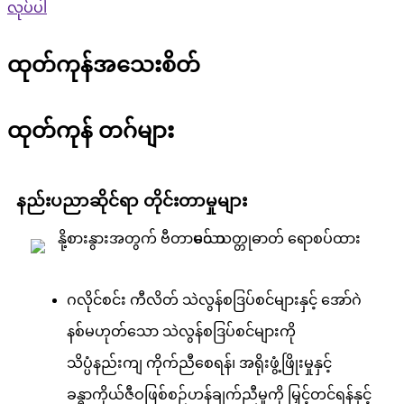
လုပ်ပါ
ထုတ်ကုန်အသေးစိတ်
ထုတ်ကုန် တဂ်များ
နည်းပညာဆိုင်ရာ တိုင်းတာမှုများ
ဂလိုင်စင်း ကီလိတ် သဲလွန်စဒြပ်စင်များနှင့် အော်ဂဲ
နစ်မဟုတ်သော သဲလွန်စဒြပ်စင်များကို
သိပ္ပံနည်းကျ ကိုက်ညီစေရန်၊ အရိုးဖွံ့ဖြိုးမှုနှင့်
ခန္ဓာကိုယ်ဇီဝဖြစ်စဉ်ဟန်ချက်ညီမှုကို မြှင့်တင်ရန်နှင့်