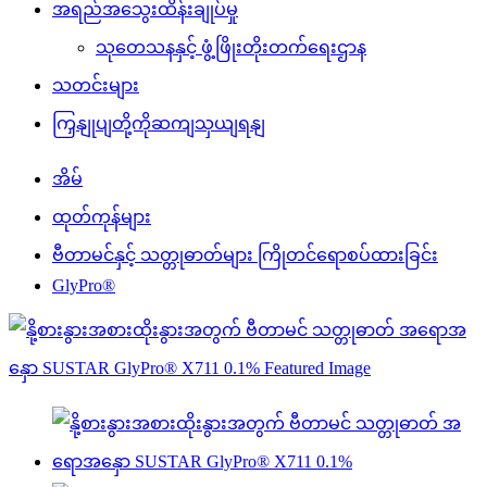
အရည်အသွေးထိန်းချုပ်မှု
သုတေသနနှင့် ဖွံ့ဖြိုးတိုးတက်ရေးဌာန
သတင်းများ
ကြှနျုပျတို့ကိုဆကျသှယျရနျ
အိမ်
ထုတ်ကုန်များ
ဗီတာမင်နှင့် သတ္တုဓာတ်များ ကြိုတင်ရောစပ်ထားခြင်း
GlyPro®