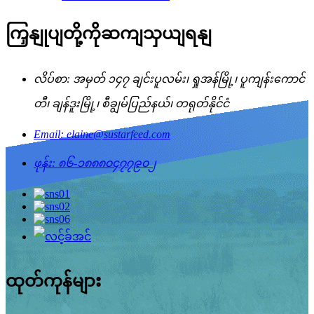
ကြှနျုပျတို့ကိုဆကျသှယျရနျ
လိပ်စာ: အမှတ် ၁၄၇ ချင်းပူလမ်း၊ ရှုအန်မြို့၊ ပူကျန်းကောင်
တီ၊ ချန်ဒူးမြို့၊ စီချွမ်ပြည်နယ်၊ တရုတ်နိုင်ငံ
Email: elaine@sustarfeed.com
ဖုန်း: ၈၆-၁၈၈၈၀၄၇၇၉၀၂
ထုတ်ကုန်များ