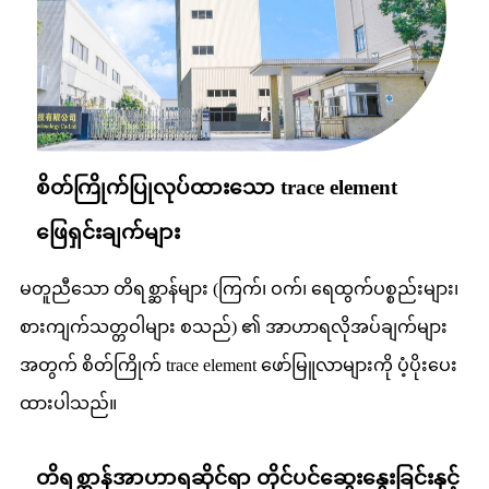
စိတ်ကြိုက်ပြုလုပ်ထားသော trace element
ဖြေရှင်းချက်များ
မတူညီသော တိရစ္ဆာန်များ (ကြက်၊ ဝက်၊ ရေထွက်ပစ္စည်းများ၊
စားကျက်သတ္တဝါများ စသည်) ၏ အာဟာရလိုအပ်ချက်များ
အတွက် စိတ်ကြိုက် trace element ဖော်မြူလာများကို ပံ့ပိုးပေး
ထားပါသည်။
တိရစ္ဆာန်အာဟာရဆိုင်ရာ တိုင်ပင်ဆွေးနွေးခြင်းနှင့်