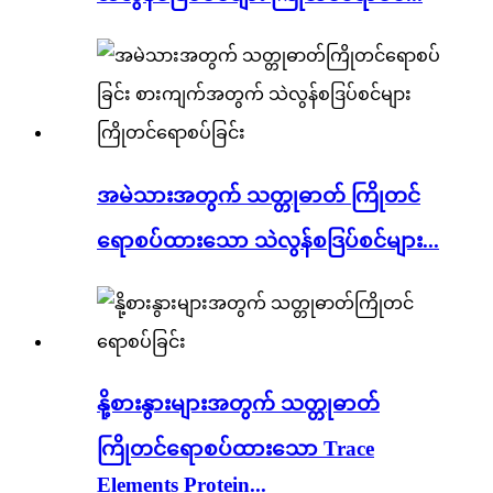
အမဲသားအတွက် သတ္တုဓာတ် ကြိုတင်
ရောစပ်ထားသော သဲလွန်စဒြပ်စင်များ...
နို့စားနွားများအတွက် သတ္တုဓာတ်
ကြိုတင်ရောစပ်ထားသော Trace
Elements Protein...