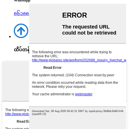
Whatsapp
၈၆၁၈၈၈၀၄၇၇၉၀၂
ထိပ်တန်း