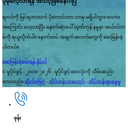
ပိုမိုလေ့လာရန် အသင့်ဖြစ်နေပါပြီ
ရလဒ်ကို မြင်ရတာထက် ပိုကောင်းတာ ဘာမှ မရှိပါဘူး။ newfun
အကြောင်း လေ့လာပြီး နောက်ဆုံးပေါ် ထုတ်ကုန် နမူနာ အယ်လ်ဘ
မ်ကို ရယူလိုက်ပါ။ နောက်ထပ် အချက်အလက်တွေကို မေးမြန်းခဲ့
ပါတယ်။
မေးမြန်းစုံစမ်းရန် နှိပ်ပါ
© မူပိုင်ခွင့် - ၂၀၁၀-၂၀၂၆ : မူပိုင်ခွင့်အားလုံးကို သိမ်းဆည်း
ထားသည်။
ဆိုက်မြေပုံ
-
ထိပ်တန်းဘလော့ဂ်
-
ထိပ်တန်းရှာဖွေမှု
ဖုန်း