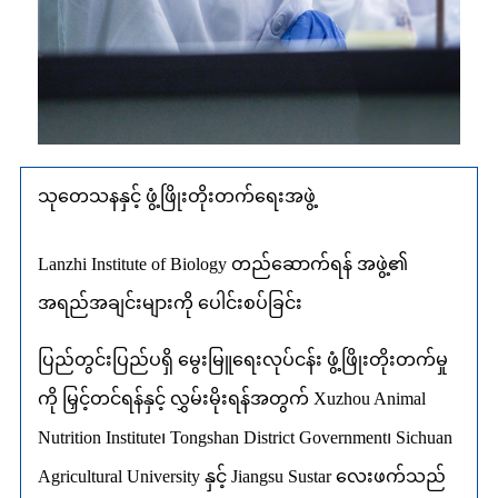
သုတေသနနှင့် ဖွံ့ဖြိုးတိုးတက်ရေးအဖွဲ့
Lanzhi Institute of Biology တည်ဆောက်ရန် အဖွဲ့၏
အရည်အချင်းများကို ပေါင်းစပ်ခြင်း
ပြည်တွင်းပြည်ပရှိ မွေးမြူရေးလုပ်ငန်း ဖွံ့ဖြိုးတိုးတက်မှု
ကို မြှင့်တင်ရန်နှင့် လွှမ်းမိုးရန်အတွက် Xuzhou Animal
Nutrition Institute၊ Tongshan District Government၊ Sichuan
Agricultural University နှင့် Jiangsu Sustar လေးဖက်သည်