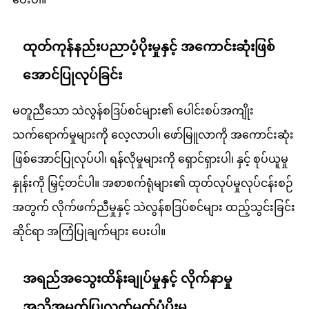
ထုတ်ကုန်နည်းပညာပံ့ပိုးမှုနှင့် အကောင်းဆုံးဖြစ်
အောင်ပြုလုပ်ခြင်း
မတူညီသော သဲလွန်စဒြပ်စင်များ၏ ပေါင်းစပ်အကျိုး
သက်ရောက်မှုများကို လေ့လာပါ၊ ဖော်မြူလာကို အကောင်းဆုံး
ဖြစ်အောင်ပြုလုပ်ပါ၊ ရန်လိုမှုများကို ရှောင်ရှားပါ၊ နှင့် စုပ်ယူမှု
နှုန်းကို မြှင့်တင်ပါ။ အစာစက်ရုံများ၏ ထုတ်လုပ်မှုလုပ်ငန်းစဉ်
အတွက် လိုက်ဖက်ညီမှုနှင့် သဲလွန်စဒြပ်စင်များ ထည့်သွင်းခြင်း
ဆိုင်ရာ အကြံပြုချက်များ ပေးပါ။
အရည်အသွေးထိန်းချုပ်မှုနှင့် လိုက်နာမှု
အသိအမှတ်ပြုလက်မှတ်ပံ့ပိုးမှု