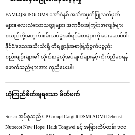
FAMI-QS၊ ISO၊ OMS အော်ဂဲနစ် အသိအမှတ်ပြုလက်မှတ်
များ။ လေးလံသောသတ္တုများ၊ အဏုဇီဝအကြွင်းအကျန်များ
စသည်တို့အတွက် စမ်းသပ်မှုအစီရင်ခံစာများကို ပေးဆောင်ပါ။
နိုင်ငံ/ဒေသအသီးသီးရှိ တိရစ္ဆာန်အစာဖြည့်စွက်ပစ္စည်း
စည်းမျဉ်းများ၏ လိုက်နာမှုလိုအပ်ချက်များနှင့် ကိုက်ညီစေရန်
ဖောက်သည်များအား ကူညီပေးပါ။
ယုံကြည်စိတ်ချရသော မိတ်ဖက်
Sustar အုပ်စုသည် CP Group၊ Cargill၊ DSM၊ ADM၊ Deheus၊
Nutreco၊ New Hope၊ Haid၊ Tongwei နှင့် အခြားထိပ်တန်း ၁၀၀