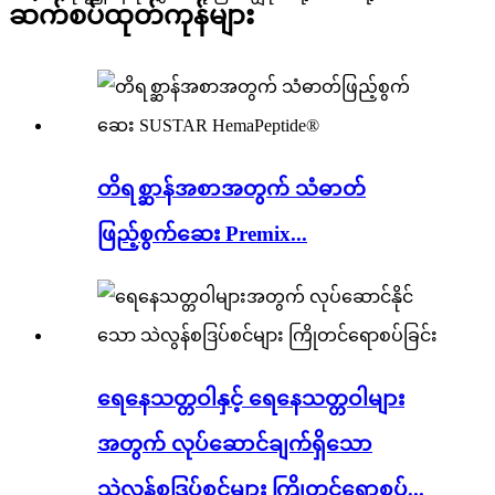
ဆက်စပ်ထုတ်ကုန်များ
တိရစ္ဆာန်အစာအတွက် သံဓာတ်
ဖြည့်စွက်ဆေး Premix...
ရေနေသတ္တဝါနှင့် ရေနေသတ္တဝါများ
အတွက် လုပ်ဆောင်ချက်ရှိသော
သဲလွန်စဒြပ်စင်များ ကြိုတင်ရောစပ်...