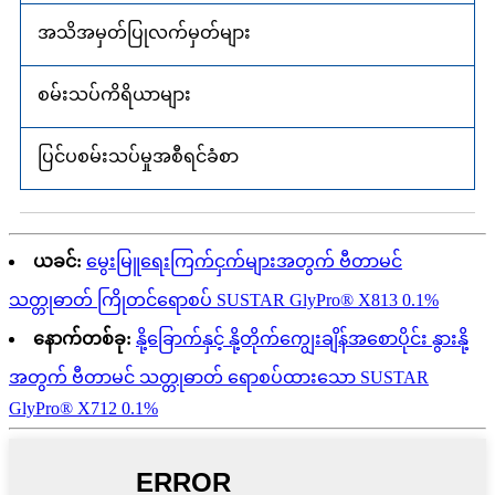
အသိအမှတ်ပြုလက်မှတ်များ
စမ်းသပ်ကိရိယာများ
ပြင်ပစမ်းသပ်မှုအစီရင်ခံစာ
ယခင်:
မွေးမြူရေးကြက်ငှက်များအတွက် ဗီတာမင်
သတ္တုဓာတ် ကြိုတင်ရောစပ် SUSTAR GlyPro® X813 0.1%
နောက်တစ်ခု:
နို့ခြောက်နှင့် နို့တိုက်ကျွေးချိန်အစောပိုင်း နွားနို့
အတွက် ဗီတာမင် သတ္တုဓာတ် ရောစပ်ထားသော SUSTAR
GlyPro® X712 0.1%