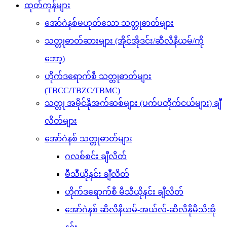
ထုတ်ကုန်များ
အော်ဂဲနစ်မဟုတ်သော သတ္တုဓာတ်များ
သတ္တုဓာတ်ဆားများ (အိုင်အိုဒင်း/ဆီလီနီယမ်/ကို
ဘော့)
ဟိုက်ဒရောက်စီ သတ္တုဓာတ်များ
(TBCC/TBZC/TBMC)
သတ္တု အမိုင်နိုအက်ဆစ်များ (ပက်ပတိုက်ငယ်များ) ချီ
လိတ်များ
အော်ဂဲနစ် သတ္တုဓာတ်များ
ဂလစ်စင်း ချီလိတ်
မီသီယိုနင်း ချီလိတ်
ဟိုက်ဒရောက်စီ မီသီယိုနင်း ချီလိတ်
အော်ဂဲနစ် ဆီလီနီယမ်-အယ်လ်-ဆီလီနိုမီသီအို