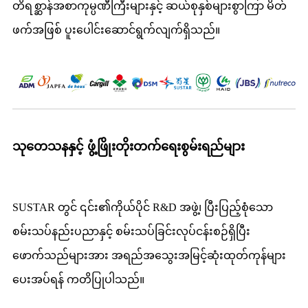
တိရစ္ဆာန်အစာကုမ္ပဏီကြီးများနှင့် ဆယ်စုနှစ်များစွာကြာ မိတ်
ဖက်အဖြစ် ပူးပေါင်းဆောင်ရွက်လျက်ရှိသည်။
သုတေသနနှင့် ဖွံ့ဖြိုးတိုးတက်ရေးစွမ်းရည်များ
SUSTAR တွင် ၎င်း၏ကိုယ်ပိုင် R&D အဖွဲ့၊ ပြီးပြည့်စုံသော
စမ်းသပ်နည်းပညာနှင့် စမ်းသပ်ခြင်းလုပ်ငန်းစဉ်ရှိပြီး
ဖောက်သည်များအား အရည်အသွေးအမြင့်ဆုံးထုတ်ကုန်များ
ပေးအပ်ရန် ကတိပြုပါသည်။