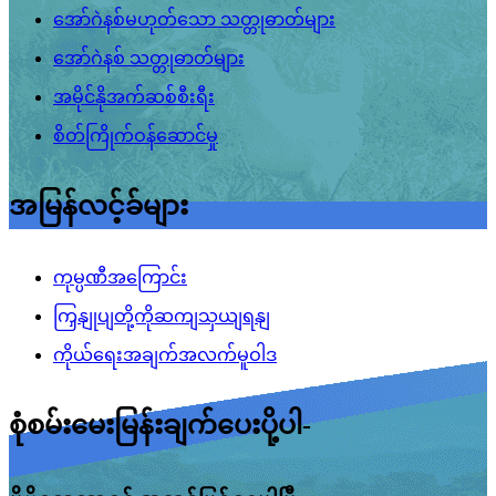
အော်ဂဲနစ်မဟုတ်သော သတ္တုဓာတ်များ
အော်ဂဲနစ် သတ္တုဓာတ်များ
အမိုင်နိုအက်ဆစ်စီးရီး
စိတ်ကြိုက်ဝန်ဆောင်မှု
အမြန်လင့်ခ်များ
ကုမ္ပဏီအကြောင်း
ကြှနျုပျတို့ကိုဆကျသှယျရနျ
ကိုယ်ရေးအချက်အလက်မူဝါဒ
စုံစမ်းမေးမြန်းချက်ပေးပို့ပါ-