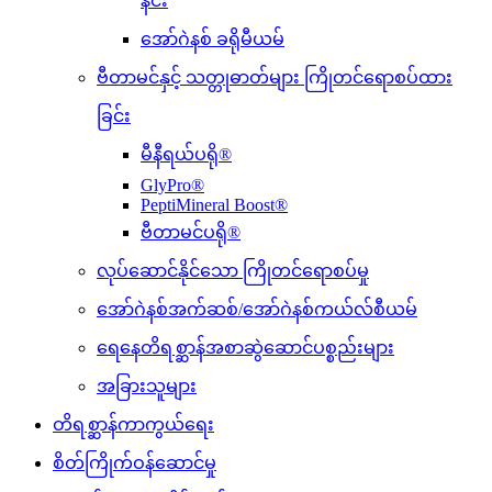
နင်း
အော်ဂဲနစ် ခရိုမီယမ်
ဗီတာမင်နှင့် သတ္တုဓာတ်များ ကြိုတင်ရောစပ်ထား
ခြင်း
မီနီရယ်ပရို®
GlyPro®
PeptiMineral Boost®
ဗီတာမင်ပရို®
လုပ်ဆောင်နိုင်သော ကြိုတင်ရောစပ်မှု
အော်ဂဲနစ်အက်ဆစ်/အော်ဂဲနစ်ကယ်လ်စီယမ်
ရေနေတိရစ္ဆာန်အစာဆွဲဆောင်ပစ္စည်းများ
အခြားသူများ
တိရစ္ဆာန်ကာကွယ်ရေး
စိတ်ကြိုက်ဝန်ဆောင်မှု