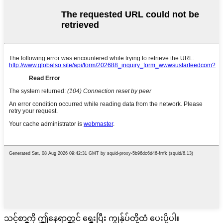
သင့်စာကို ဤနေရာတွင် ရေးပြီး ကျွန်ုပ်တို့ထံ ပေးပို့ပါ။