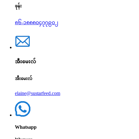
ဖုန်း
၈၆-၁၈၈၈၀၄၇၇၉၀၂
အီးမေးလ်
အီးမေးလ်
elaine@sustarfeed.com
Whatsapp