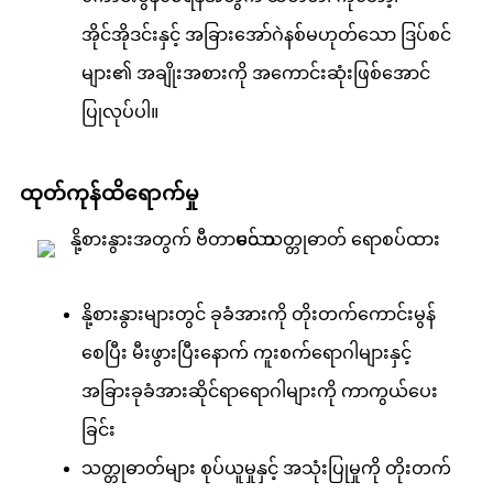
အိုင်အိုဒင်းနှင့် အခြားအော်ဂဲနစ်မဟုတ်သော ဒြပ်စင်
များ၏ အချိုးအစားကို အကောင်းဆုံးဖြစ်အောင်
ပြုလုပ်ပါ။
ထုတ်ကုန်ထိရောက်မှု
နို့စားနွားများတွင် ခုခံအားကို တိုးတက်ကောင်းမွန်
စေပြီး မီးဖွားပြီးနောက် ကူးစက်ရောဂါများနှင့်
အခြားခုခံအားဆိုင်ရာရောဂါများကို ကာကွယ်ပေး
ခြင်း
သတ္တုဓာတ်များ စုပ်ယူမှုနှင့် အသုံးပြုမှုကို တိုးတက်