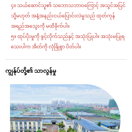
၄။ သယ်ဆောင်သူ၏ သဘောသဘာဝကြောင့် အသွင်အပြင်
သို့မဟုတ် အနံ့အနည်းငယ်ပြောင်းလဲမှုသည် ထုတ်ကုန်
အရည်အသွေးကို မထိခိုက်ပါ။
၅။ ထုပ်ပိုးမှုကို ဖွင့်လိုက်သည်နှင့် အသုံးပြုပါ။ အသုံးမပြုရ
သေးပါက အိတ်ကို လုံခြုံစွာ ပိတ်ပါ။
ကျွန်ုပ်တို့၏ သာလွန်မှု