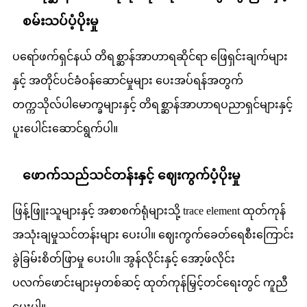
စမ်းသပ်ပံ့ပိုးမှု
ပရော်ဖက်ရှင်နယ် တိရစ္ဆာန်အာဟာရဆိုင်ရာ ဖြေရှင်းချက်များ
နှင့် အတိုင်ပင်ခံဝန်ဆောင်မှုများ ပေးအပ်ရန်အတွက်
တက္ကသိုလ်ပါမောက္ခများနှင့် တိရစ္ဆာန်အာဟာရပညာရှင်များနှင့်
ပူးပေါင်းဆောင်ရွက်ပါ။
ဖောက်သည်သင်တန်းနှင့် ဈေးကွက်ပံ့ပိုးမှု
ဖြန့်ဖြူးသူများနှင့် အစာစက်ရုံများသို့ trace element ထုတ်ကုန်
အသုံးချမှုသင်တန်းများ ပေးပါ။ ဈေးကွက်ခေတ်ရေစီးကြောင်း
ခွဲခြမ်းစိတ်ဖြာမှု ပေးပါ။ အွန်လိုင်းနှင့် အော့ဖ်လိုင်း
ပလက်ဖောင်းများမှတစ်ဆင့် ထုတ်ကုန်မြှင့်တင်ရေးတွင် ကူညီ
ပေးပါ။