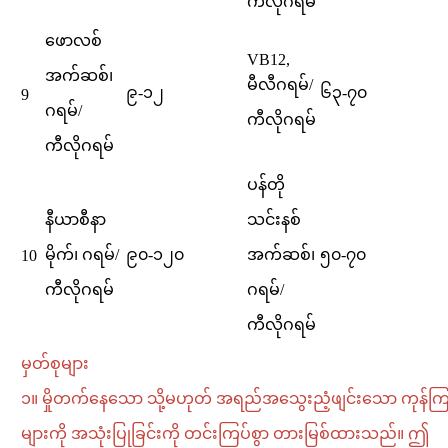
ကီလိုဂရမ်
ဖောလစ်
VB12,
အက်ဆစ်၊
မီလီဂရမ်/
၉-၁၂
၆၃-၇၀
9
ဂရမ်/
ကီလိုဂရမ်
ကီလိုဂရမ်
ပန်တို
နီယာစီနာ
သင်းနစ်
မိုက်၊ ဂရမ်/
၉၀-၁၂၀
အက်ဆစ်၊
၅၀-၇၀
10
ကီလိုဂရမ်
ဂရမ်/
ကီလိုဂရမ်
မှတ်စုများ
၁။ မှိုတက်နေသော သို့မဟုတ် အရည်အသွေးညံ့ဖျင်းသော ကုန်ကြ
များကို အသုံးပြုခြင်းကို တင်းကြပ်စွာ တားမြစ်ထားသည်။ ဤ