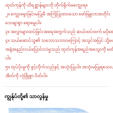
ထုတ်ကုန်ကို တိရစ္ဆာန်များကို တိုက်ရိုက်မကျွေးရ။
၂။ ကျွေးမွေးခြင်းမပြုမီ အကြံပြုထားသော ဖော်မြူလာအတိုင်း
သေချာစွာ ရောမွှေပါ။
၃။ အလွှာများထပ်ခြင်းအရေအတွက်သည် ဆယ်ထပ်ထက် မပိုစ
၄။ သယ်ဆောင်သူ၏ သဘောသဘာဝကြောင့် အသွင်အပြင် သို့မ
အနံ့အနည်းငယ်ပြောင်းလဲမှုသည် ထုတ်ကုန်အရည်အသွေးကို မထိ
ပါ။
၅။ ထုပ်ပိုးမှုကို ဖွင့်လိုက်သည်နှင့် အသုံးပြုပါ။ အသုံးမပြုရသေ
အိတ်ကို လုံခြုံစွာ ပိတ်ပါ။
ကျွန်ုပ်တို့၏ သာလွန်မှု