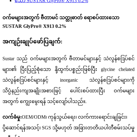
ဝက်မများအတွက် ဗီတာမင် သတ္တုဓာတ် ရောစပ်ထားသော
SUSTAR GlyPro® X913 0.2%
အကျဉ်းချုပ်ဖော်ပြချက်:
Sustar သည် ဝက်မများအတွက် ဗီတာမင်များနှင့် သဲလွန်စဒြပ်စင်
များ၏ ပြီးပြည့်စုံသော နို့ထွက်ပစ္စည်းဖြစ်ပြီး glycine chelated
သဲလွန်စဒြပ်စင်များနှင့် inorganic သဲလွန်စဒြပ်စင်များကို
သိပ္ပံနည်းကျအချိုးအစားဖြင့် ပေါင်းစပ်ထားပြီး ဝက်မများ
အတွက် ကျွေးမွေးရန် သင့်လျော်ပါသည်။
.
လက်ခံမှု:
OEM/ODM၊ ကုန်သွယ်ရေး၊ လက်ကားရောင်းချခြင်း၊
ပို့ဆောင်ရန်အသင့်၊ SGS သို့မဟုတ် အခြားတတိယပါတီစမ်းသပ်မှု