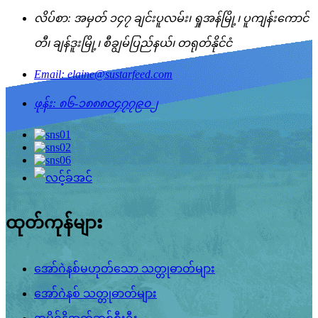
လိပ်စာ: အမှတ် ၁၄၇ ချင်းပူလမ်း၊ ရှုအန်မြို့၊ ပူကျန်းကောင်
တီ၊ ချန်ဒူးမြို့၊ စီချွမ်ပြည်နယ်၊ တရုတ်နိုင်ငံ
Email: elaine@sustarfeed.com
ဖုန်း: ၈၆-၁၈၈၈၀၄၇၇၉၀၂
ထုတ်ကုန်များ
အော်ဂဲနစ်မဟုတ်သော သတ္တုဓာတ်များ
အော်ဂဲနစ် သတ္တုဓာတ်များ