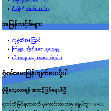
အမိုင်နိုအက်ဆစ်စီးရီး
စိတ်ကြိုက်ဝန်ဆောင်မှု
အမြန်လင့်ခ်များ
ကုမ္ပဏီအကြောင်း
ကြှနျုပျတို့ကိုဆကျသှယျရနျ
ကိုယ်ရေးအချက်အလက်မူဝါဒ
စုံစမ်းမေးမြန်းချက်ပေးပို့ပါ-
ပိုမိုလေ့လာရန် အသင့်ဖြစ်နေပါပြီ
ရလဒ်ကို မြင်ရတာထက် ပိုကောင်းတာ ဘာမှ မရှိပါဘူး။ newfun