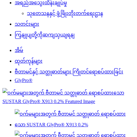
အရည်အသွေးထိန်းချုပ်မှု
သုတေသနနှင့် ဖွံ့ဖြိုးတိုးတက်ရေးဌာန
သတင်းများ
ကြှနျုပျတို့ကိုဆကျသှယျရနျ
အိမ်
ထုတ်ကုန်များ
ဗီတာမင်နှင့် သတ္တုဓာတ်များ ကြိုတင်ရောစပ်ထားခြင်း
GlyPro®