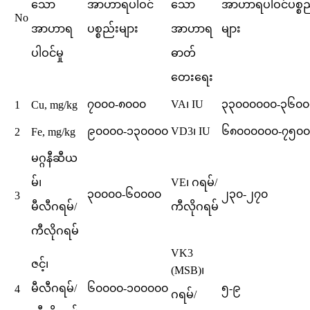
သော
အာဟာရပါဝင်
သော
အာဟာရပါဝင်ပစ္စည
No
အာဟာရ
ပစ္စည်းများ
အာဟာရ
များ
ပါဝင်မှု
ဓာတ်
တေးရေး
၇၀၀၀-၈၀၀၀
VA၊ IU
၃၃၀၀၀၀၀၀-၃၆၀၀
1
Cu, mg/kg
၉၀၀၀၀-၁၃၀၀၀၀
VD3၊ IU
၆၈၀၀၀၀၀၀-၇၅၀
2
Fe, mg/kg
မဂ္ဂနီဆီယ
မ်၊
VE၊ ဂရမ်/
၃၀၀၀၀-၆၀၀၀၀
၂၃၀-၂၇၀
3
မီလီဂရမ်/
ကီလိုဂရမ်
ကီလိုဂရမ်
VK3
ဇင့်၊
(MSB)၊
မီလီဂရမ်/
၆၀၀၀၀-၁၀၀၀၀၀
၅-၉
4
ဂရမ်/