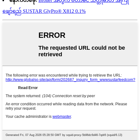
နောက်တစ်ခု:
Broiler အတွက် ဗီတာမင် သတ္တုဓာတ် အကြို
ဖျော်ရည် SUSTAR GlyPro® X812 0.1%