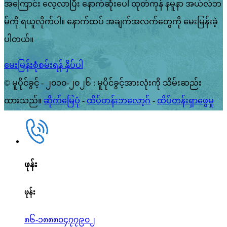
အကြောင်း လေ့လာပြီး နောက်ဆုံးပေါ် ထုတ်ကုန် နမူနာ အယ်လ်ဘ
မ်ကို ရယူလိုက်ပါ။ နောက်ထပ် အချက်အလက်တွေကို မေးမြန်းခဲ့
ပါတယ်။
မေးမြန်းစုံစမ်းရန် နှိပ်ပါ
© မူပိုင်ခွင့် - ၂၀၁၀-၂၀၂၆ : မူပိုင်ခွင့်အားလုံးကို သိမ်းဆည်း
ထားသည်။
ဆိုက်မြေပုံ
-
ထိပ်တန်းဘလော့ဂ်
-
ထိပ်တန်းရှာဖွေမှု
ဖုန်း
ဖုန်း
၈၆-၁၈၈၈၀၄၇၇၉၀၂