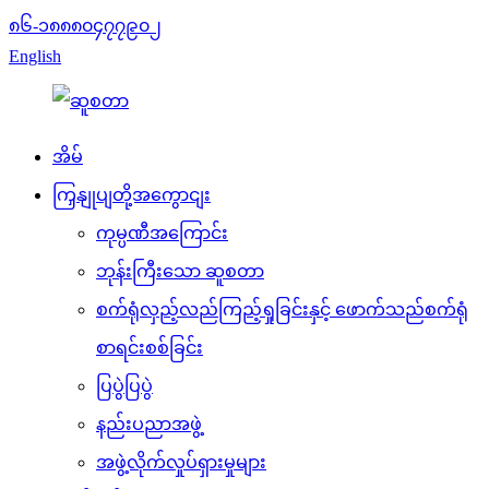
၈၆-၁၈၈၈၀၄၇၇၉၀၂
English
အိမ်
ကြှနျုပျတို့အကွောငျး
ကုမ္ပဏီအကြောင်း
ဘုန်းကြီးသော ဆူစတာ
စက်ရုံလှည့်လည်ကြည့်ရှုခြင်းနှင့် ဖောက်သည်စက်ရုံ
စာရင်းစစ်ခြင်း
ပြပွဲပြပွဲ
နည်းပညာအဖွဲ့
အဖွဲ့လိုက်လှုပ်ရှားမှုများ