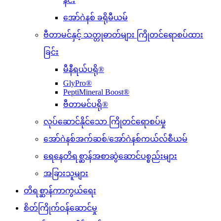
နင်း
အော်ဂဲနစ် ခရိုမီယမ်
ဗီတာမင်နှင့် သတ္တုဓာတ်များ ကြိုတင်ရောစပ်ထား
ခြင်း
မီနီရယ်ပရို®
GlyPro®
PeptiMineral Boost®
ဗီတာမင်ပရို®
လုပ်ဆောင်နိုင်သော ကြိုတင်ရောစပ်မှု
အော်ဂဲနစ်အက်ဆစ်/အော်ဂဲနစ်ကယ်လ်စီယမ်
ရေနေတိရစ္ဆာန်အစာဆွဲဆောင်ပစ္စည်းများ
အခြားသူများ
တိရစ္ဆာန်ကာကွယ်ရေး
စိတ်ကြိုက်ဝန်ဆောင်မှု