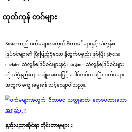
ထုတ်ကုန် တဂ်များ
Sustar သည် ဝက်မများအတွက် ဗီတာမင်များနှင့် သဲလွန်စ
ဒြပ်စင်များ၏ ပြီးပြည့်စုံသော နို့ထွက်ပစ္စည်းဖြစ်ပြီး glycine
chelated သဲလွန်စဒြပ်စင်များနှင့် inorganic သဲလွန်စဒြပ်စင်များ
ကို သိပ္ပံနည်းကျအချိုးအစားဖြင့် ပေါင်းစပ်ထားပြီး ဝက်မများ
အတွက် ကျွေးမွေးရန် သင့်လျော်ပါသည်။
.
နည်းပညာဆိုင်ရာ တိုင်းတာမှုများ
：