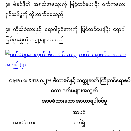
၃။ မိခင်နို့၏ အရည်အသွေးကို မြှင့်တင်ပေးပြီး ဝက်ကလေး
ရှင်သန်မှုကို တိုးတက်စေသည်
၄။ ကိုယ်ခံအားနှင့် ရောဂါခုခံအားကို မြှင့်တင်ပေးပြီး ရောဂါ
ဖြစ်ပွားမှုကို လျှော့ချပေးသည်
GlyPro® X913 ၀.၂% ဗီတာမင်နှင့် သတ္တုဓာတ် ကြိုတင်ရောစပ
သော ဝက်မများအတွက်
အာမခံထားသော အာဟာရပါဝင်မှု
အာမခံ
အာမခံထား
ချက်ရှိ