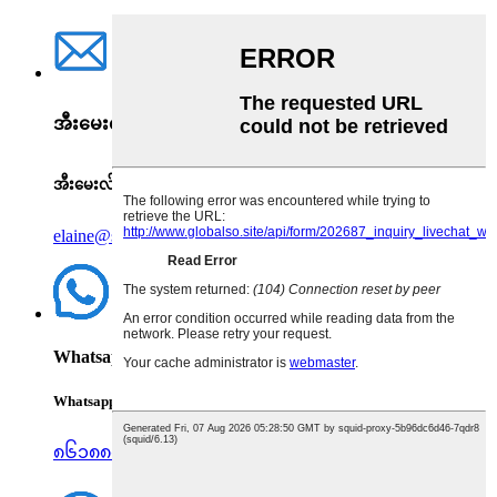
အီးမေးလ်
အီးမေးလ်
elaine@sustarfeed.com
Whatsapp
Whatsapp
၈၆၁၈၈၈၀၄၇၇၉၀၂