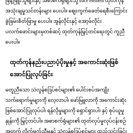
ဖြန့်ဖြူးသူများနှင့် အစာစက်ရုံများသို့ trace element ထုတ်ကုန်
အသုံးချမှုသင်တန်းများ ပေးပါ။ ဈေးကွက်ခေတ်ရေစီးကြောင်း
ခွဲခြမ်းစိတ်ဖြာမှု ပေးပါ။ အွန်လိုင်းနှင့် အော့ဖ်လိုင်း
ပလက်ဖောင်းများမှတစ်ဆင့် ထုတ်ကုန်မြှင့်တင်ရေးတွင် ကူညီ
ပေးပါ။
ထုတ်ကုန်နည်းပညာပံ့ပိုးမှုနှင့် အကောင်းဆုံးဖြစ်
အောင်ပြုလုပ်ခြင်း
မတူညီသော သဲလွန်စဒြပ်စင်များ၏ ပေါင်းစပ်အကျိုး
သက်ရောက်မှုများကို လေ့လာပါ၊ ဖော်မြူလာကို အကောင်းဆုံး
ဖြစ်အောင်ပြုလုပ်ပါ၊ ရန်လိုမှုများကို ရှောင်ရှားပါ၊ နှင့် စုပ်ယူမှု
နှုန်းကို မြှင့်တင်ပါ။ အစာစက်ရုံများ၏ ထုတ်လုပ်မှုလုပ်ငန်းစဉ်
အတွက် လိုက်ဖက်ညီမှုနှင့် သဲလွန်စဒြပ်စင်များ ထည့်သွင်းခြင်း