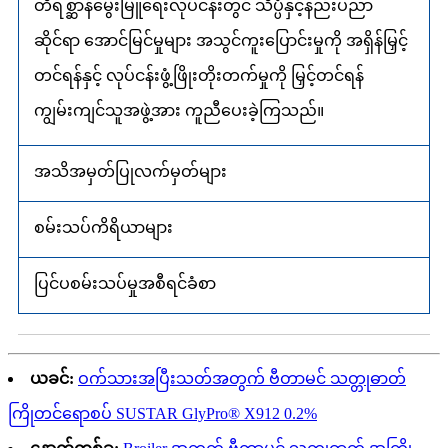
တိရစ္ဆာန်မွေးမြူရေးလုပ်ငန်းတွင် သိပ္ပံနှင့်နည်းပညာ
ဆိုင်ရာ အောင်မြင်မှုများ အသွင်ကူးပြောင်းမှုကို အရှိန်မြှင့်
တင်ရန်နှင့် လုပ်ငန်းဖွံ့ဖြိုးတိုးတက်မှုကို မြှင့်တင်ရန်
ကျွမ်းကျင်သူအဖွဲ့အား ကူညီပေးခဲ့ကြသည်။
အသိအမှတ်ပြုလက်မှတ်များ
စမ်းသပ်ကိရိယာများ
ပြင်ပစမ်းသပ်မှုအစီရင်ခံစာ
ယခင်:
ဝက်သားအပြီးသတ်အတွက် ဗီတာမင် သတ္တုဓာတ်
ကြိုတင်ရောစပ် SUSTAR GlyPro® X912 0.2%