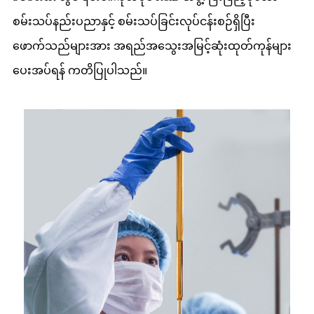
စမ်းသပ်နည်းပညာနှင့် စမ်းသပ်ခြင်းလုပ်ငန်းစဉ်ရှိပြီး
ဖောက်သည်များအား အရည်အသွေးအမြင့်ဆုံးထုတ်ကုန်များ
ပေးအပ်ရန် ကတိပြုပါသည်။