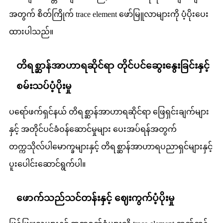
အတွက် စိတ်ကြိုက် trace element ဖော်မြူလာများကို ပံ့ပိုးပေး
ထားပါသည်။
တိရစ္ဆာန်အာဟာရဆိုင်ရာ တိုင်ပင်ဆွေးနွေးခြင်းနှင့်
စမ်းသပ်ပံ့ပိုးမှု
ပရော်ဖက်ရှင်နယ် တိရစ္ဆာန်အာဟာရဆိုင်ရာ ဖြေရှင်းချက်များ
နှင့် အတိုင်ပင်ခံဝန်ဆောင်မှုများ ပေးအပ်ရန်အတွက်
တက္ကသိုလ်ပါမောက္ခများနှင့် တိရစ္ဆာန်အာဟာရပညာရှင်များနှင့်
ပူးပေါင်းဆောင်ရွက်ပါ။
ဖောက်သည်သင်တန်းနှင့် ဈေးကွက်ပံ့ပိုးမှု