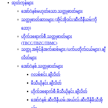
ထုတ်ကုန်များ
အော်ဂဲနစ်မဟုတ်သော သတ္တုဓာတ်များ
သတ္တုဓာတ်ဆားများ (အိုင်အိုဒင်း/ဆီလီနီယမ်/ကို
ဘော့)
ဟိုက်ဒရောက်စီ သတ္တုဓာတ်များ
(TBCC/TBZC/TBMC)
သတ္တု အမိုင်နိုအက်ဆစ်များ (ပက်ပတိုက်ငယ်များ) ချီ
လိတ်များ
အော်ဂဲနစ် သတ္တုဓာတ်များ
ဂလစ်စင်း ချီလိတ်
မီသီယိုနင်း ချီလိတ်
ဟိုက်ဒရောက်စီ မီသီယိုနင်း ချီလိတ်
အော်ဂဲနစ် ဆီလီနီယမ်-အယ်လ်-ဆီလီနိုမီသီအို