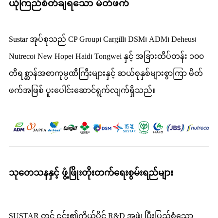
ယုံကြည်စိတ်ချရသော မိတ်ဖက်
Sustar အုပ်စုသည် CP Group၊ Cargill၊ DSM၊ ADM၊ Deheus၊
Nutreco၊ New Hope၊ Haid၊ Tongwei နှင့် အခြားထိပ်တန်း ၁၀၀
တိရစ္ဆာန်အစာကုမ္ပဏီကြီးများနှင့် ဆယ်စုနှစ်များစွာကြာ မိတ်
ဖက်အဖြစ် ပူးပေါင်းဆောင်ရွက်လျက်ရှိသည်။
သုတေသနနှင့် ဖွံ့ဖြိုးတိုးတက်ရေးစွမ်းရည်များ
SUSTAR တွင် ၎င်း၏ကိုယ်ပိုင် R&D အဖွဲ့၊ ပြီးပြည့်စုံသော