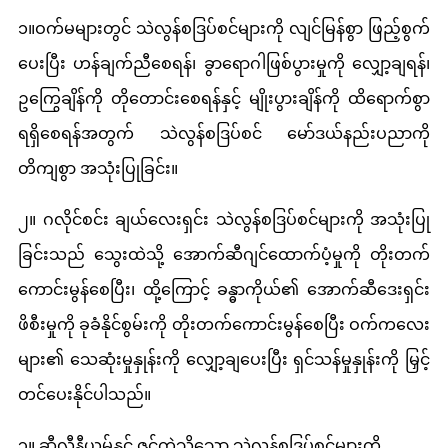
၁။ဝက်မများတွင် သဲလွန်စဒြပ်စင်များကို လျင်မြန်စွာ ဖြည့်စွက်
ပေးပြီး ဟန်ချက်ညီစေရန်၊ ခွာရောဂါဖြစ်ပွားမှုကို လျှော့ချရန်၊
ဥကြွေချိန်ကို တိုတောင်းစေရန်နှင့် မျိုးပွားချိန်ကို ထိရောက်စွာ
ရရှိစေရန်အတွက် သဲလွန်စဒြပ်စင် မော်ဒယ်နည်းပညာကို
တိကျစွာ အသုံးပြုခြင်း။
၂။ ဂလိုင်စင်း ချယ်လေးရှင်း သဲလွန်စဒြပ်စင်များကို အသုံးပြု
ခြင်းသည် သွေးထဲသို့ အောက်ဆီဂျင်ထောက်ပံ့မှုကို တိုးတက်
ကောင်းမွန်စေပြီး၊ ထို့ကြောင့် ခန္ဓာကိုယ်၏ အောက်ဆီဒေးရှင်း
ဖိစီးမှုကို ခုခံနိုင်စွမ်းကို တိုးတက်ကောင်းမွန်စေပြီး ဝက်ကလေး
များ၏ သေဆုံးမှုနှုန်းကို လျှော့ချပေးပြီး ရှင်သန်မှုနှုန်းကို မြှင့်
တင်ပေးနိုင်ပါသည်။
၃။ ဆီလီနီယမ်နှင့် ဇင့်ကဲ့သို့သော သဲလွန်စဒြပ်စင်များကို