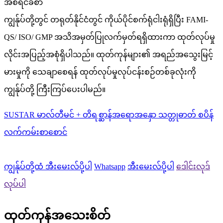
အစီရင်ခံစာ
ကျွန်ုပ်တို့တွင် တရုတ်နိုင်ငံတွင် ကိုယ်ပိုင်စက်ရုံငါးရုံရှိပြီး FAMI-
QS/ ISO/ GMP အသိအမှတ်ပြုလက်မှတ်ရရှိထားကာ ထုတ်လုပ်မှု
လိုင်းအပြည့်အစုံရှိပါသည်။ ထုတ်ကုန်များ၏ အရည်အသွေးမြင့်
မားမှုကို သေချာစေရန် ထုတ်လုပ်မှုလုပ်ငန်းစဉ်တစ်ခုလုံးကို
ကျွန်ုပ်တို့ ကြီးကြပ်ပေးပါမည်။
SUSTAR မာလ်တီမင် + တိရစ္ဆာန်အရောအနှော သတ္တုဓာတ် စပိန်
လက်ကမ်းစာစောင်
ကျွန်ုပ်တို့ထံ အီးမေးလ်ပို့ပါ
Whatsapp
အီးမေးလ်ပို့ပါ
ဒေါင်းလုဒ်
လုပ်ပါ
ထုတ်ကုန်အသေးစိတ်