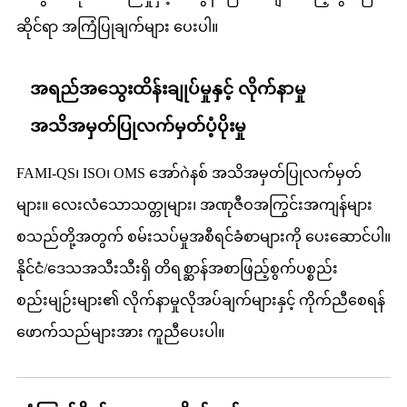
ဆိုင်ရာ အကြံပြုချက်များ ပေးပါ။
အရည်အသွေးထိန်းချုပ်မှုနှင့် လိုက်နာမှု
အသိအမှတ်ပြုလက်မှတ်ပံ့ပိုးမှု
FAMI-QS၊ ISO၊ OMS အော်ဂဲနစ် အသိအမှတ်ပြုလက်မှတ်
များ။ လေးလံသောသတ္တုများ၊ အဏုဇီဝအကြွင်းအကျန်များ
စသည်တို့အတွက် စမ်းသပ်မှုအစီရင်ခံစာများကို ပေးဆောင်ပါ။
နိုင်ငံ/ဒေသအသီးသီးရှိ တိရစ္ဆာန်အစာဖြည့်စွက်ပစ္စည်း
စည်းမျဉ်းများ၏ လိုက်နာမှုလိုအပ်ချက်များနှင့် ကိုက်ညီစေရန်
ဖောက်သည်များအား ကူညီပေးပါ။