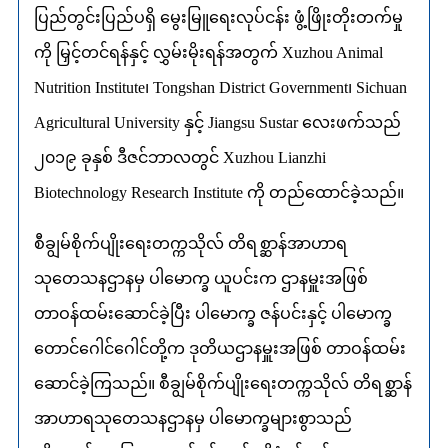
ပြည်တွင်းပြည်ပရှိ မွေးမြူရေးလုပ်ငန်း ဖွံ့ဖြိုးတိုးတက်မှု
ကို မြှင့်တင်ရန်နှင့် လွှမ်းမိုးရန်အတွက် Xuzhou Animal
Nutrition Institute၊ Tongshan District Government၊ Sichuan
Agricultural University နှင့် Jiangsu Sustar လေးဖက်သည်
၂၀၁၉ ခုနှစ် ဒီဇင်ဘာလတွင် Xuzhou Lianzhi
Biotechnology Research Institute ကို တည်ထောင်ခဲ့သည်။
စီချွမ်စိုက်ပျိုးရေးတက္ကသိုလ် တိရစ္ဆာန်အာဟာရ
သုတေသနဌာနမှ ပါမောက္ခ ယူပင်းက ဌာနမှူးအဖြစ်
တာဝန်ထမ်းဆောင်ခဲ့ပြီး ပါမောက္ခ ဇန်ပင်းနှင့် ပါမောက္ခ
တောင်ဂေါင်ဂေါင်တို့က ဒုတိယဌာနမှူးအဖြစ် တာဝန်ထမ်း
ဆောင်ခဲ့ကြသည်။ စီချွမ်စိုက်ပျိုးရေးတက္ကသိုလ် တိရစ္ဆာန်
အာဟာရသုတေသနဌာနမှ ပါမောက္ခများစွာသည်