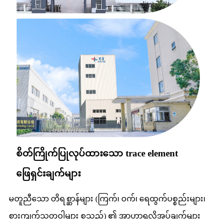
စိတ်ကြိုက်ပြုလုပ်ထားသော trace element
ဖြေရှင်းချက်များ
မတူညီသော တိရစ္ဆာန်များ (ကြက်၊ ဝက်၊ ရေထွက်ပစ္စည်းများ၊
စားကျက်သတ္တဝါများ စသည်) ၏ အာဟာရလိုအပ်ချက်များ