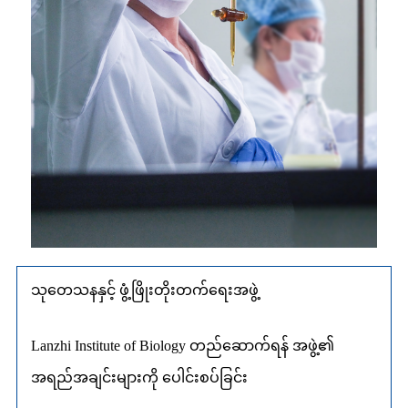
သုတေသနနှင့် ဖွံ့ဖြိုးတိုးတက်ရေးအဖွဲ့
Lanzhi Institute of Biology တည်ဆောက်ရန် အဖွဲ့၏
အရည်အချင်းများကို ပေါင်းစပ်ခြင်း