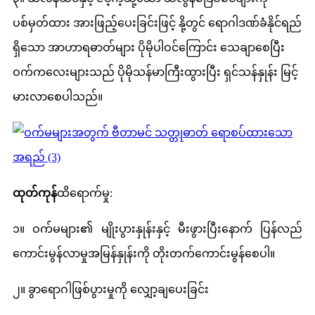
ပစ်မှတ်ထား အားဖြည့်ပေးခြင်းဖြင့် နို့တွင် ရောဂါဒဏ်ခံနိုင်ရည်
ရှိသော အာဟာရဓာတ်များ ပိုမိုပါဝင်ကြောင်း သေချာစေပြီး
ဝက်ကလေးများသည် ပိုမိုသန်မာကြီးထွားပြီး ရှင်သန်နှုန်း မြင့်
မားလာစေပါသည်။
ထုတ်ကုန်
ထိရောက်မှု:
၁။ ဝက်မများ၏ မျိုးပွားနှုန်းနှင့် မီးဖွားပြီးနောက် ပြန်လည်
ကောင်းမွန်လာမှုအမြန်နှုန်းကို တိုးတက်ကောင်းမွန်စေပါ။
၂။ ခွာရောဂါဖြစ်ပွားမှုကို လျှော့ချပေးခြင်း