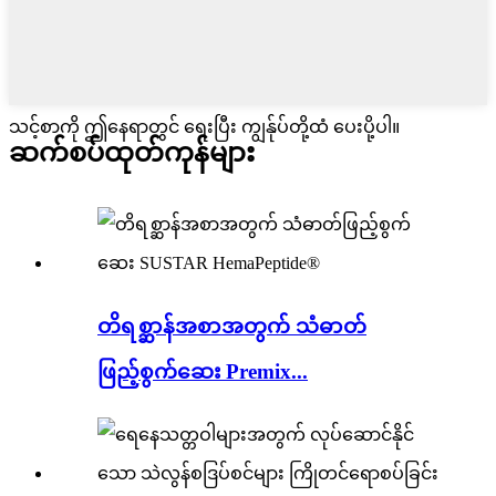
သင့်စာကို ဤနေရာတွင် ရေးပြီး ကျွန်ုပ်တို့ထံ ပေးပို့ပါ။
ဆက်စပ်ထုတ်ကုန်များ
တိရစ္ဆာန်အစာအတွက် သံဓာတ်
ဖြည့်စွက်ဆေး Premix...