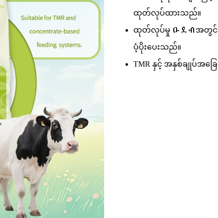
ထုတ်လုပ်ထားသည်။
ထုတ်လုပ်မှု ዑደብအတွင်း ဇ
ပံ့ပိုးပေးသည်။
TMR နှင့် အနှစ်ချုပ်အခ