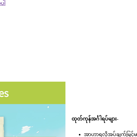
်ပါ
ထုတ်ကုန်အင်္ဂါရပ်များ-
အာဟာရလိုအပ်ချက်မြင့်မားသ