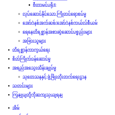
ဗီတာမင်ပရို®
လုပ်ဆောင်နိုင်သော ကြိုတင်ရောစပ်မှု
အော်ဂဲနစ်အက်ဆစ်/အော်ဂဲနစ်ကယ်လ်စီယမ်
ရေနေတိရစ္ဆာန်အစာဆွဲဆောင်ပစ္စည်းများ
အခြားသူများ
တိရစ္ဆာန်ကာကွယ်ရေး
စိတ်ကြိုက်ဝန်ဆောင်မှု
အရည်အသွေးထိန်းချုပ်မှု
သုတေသနနှင့် ဖွံ့ဖြိုးတိုးတက်ရေးဌာန
သတင်းများ
ကြှနျုပျတို့ကိုဆကျသှယျရနျ
အိမ်