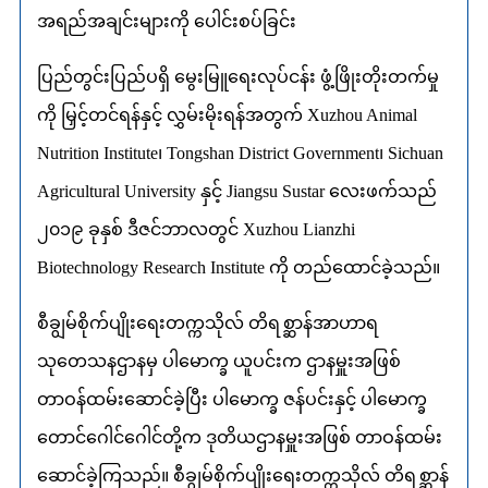
အရည်အချင်းများကို ပေါင်းစပ်ခြင်း
ပြည်တွင်းပြည်ပရှိ မွေးမြူရေးလုပ်ငန်း ဖွံ့ဖြိုးတိုးတက်မှု
ကို မြှင့်တင်ရန်နှင့် လွှမ်းမိုးရန်အတွက် Xuzhou Animal
Nutrition Institute၊ Tongshan District Government၊ Sichuan
Agricultural University နှင့် Jiangsu Sustar လေးဖက်သည်
၂၀၁၉ ခုနှစ် ဒီဇင်ဘာလတွင် Xuzhou Lianzhi
Biotechnology Research Institute ကို တည်ထောင်ခဲ့သည်။
စီချွမ်စိုက်ပျိုးရေးတက္ကသိုလ် တိရစ္ဆာန်အာဟာရ
သုတေသနဌာနမှ ပါမောက္ခ ယူပင်းက ဌာနမှူးအဖြစ်
တာဝန်ထမ်းဆောင်ခဲ့ပြီး ပါမောက္ခ ဇန်ပင်းနှင့် ပါမောက္ခ
တောင်ဂေါင်ဂေါင်တို့က ဒုတိယဌာနမှူးအဖြစ် တာဝန်ထမ်း
ဆောင်ခဲ့ကြသည်။ စီချွမ်စိုက်ပျိုးရေးတက္ကသိုလ် တိရစ္ဆာန်