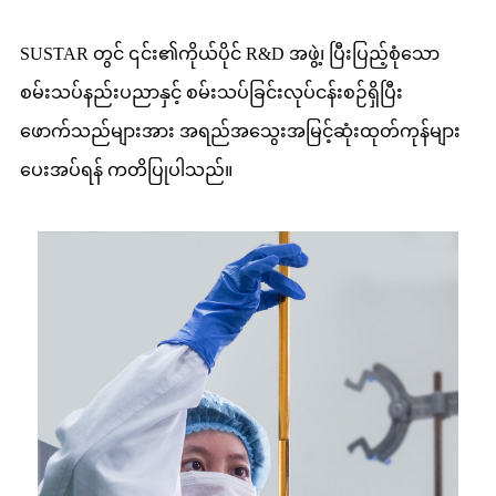
SUSTAR တွင် ၎င်း၏ကိုယ်ပိုင် R&D အဖွဲ့၊ ပြီးပြည့်စုံသော
စမ်းသပ်နည်းပညာနှင့် စမ်းသပ်ခြင်းလုပ်ငန်းစဉ်ရှိပြီး
ဖောက်သည်များအား အရည်အသွေးအမြင့်ဆုံးထုတ်ကုန်များ
ပေးအပ်ရန် ကတိပြုပါသည်။