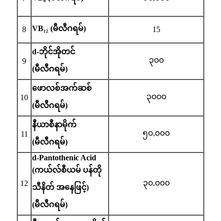
VB₁₂ (မီလီဂရမ်)
8
15
d-ဘိုင်အိုတင်
၃၀၀
9
(မီလီဂရမ်)
ဖောလစ်အက်ဆစ်
၃၀၀၀
10
(မီလီဂရမ်)
နီယာစီနာမိုက်
၅၀,၀၀၀
11
(မီလီဂရမ်)
d-Pantothenic Acid
(ကယ်လ်စီယမ် ပန်တို
၃၀,၀၀၀
12
သီနိတ် အနေဖြင့်)
(မီလီဂရမ်)