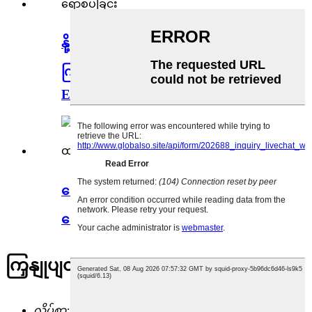
နို့စားနွားများအတွက် သတ္တုဓာတ်
ကြိုတင်ရောစပ်ထားသော Trace
Elements Protein...
ရေချိုငါးများအတွက် သတ္တုဓာတ်
ရောစပ်ထားသော SUSTAR Miner...
ကြှနျုပျတို့ကိုဆကျသှယျရနျ
လိပ်စာ: အမှတ် ၁၄၇ ချင်းပူလမ်း၊ ရှုအန်မြို့၊ ပူကျန်းကောင်