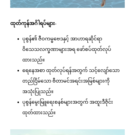
ထုတ်ကုန်အင်္ဂါရပ်များ-
ပုစွန်၏ ဇီဝကမ္မဗေဒနှင့် အာဟာရဆိုင်ရာ
ဝိသေသလက္ခဏာများအရ ဖော်စပ်ထုတ်လုပ်
ထားသည်။
ရေနေအစာ ထုတ်လုပ်ရန်အတွက် သင့်လျော်သော
တည်ငြိမ်သော ဗီတာမင်အရင်းအမြစ်များကို
အသုံးပြုသည်။
ပုစွန်မွေးမြူရေးစနစ်များအတွက် အထူးဒီဇိုင်း
ထုတ်ထားသည်။