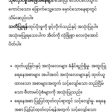
သိုလှောင်မှုအခြေအနေများ-
အေးပြီး လေဝင်လေထွက်
ကောင်းသော၊ ခြောက်သွေ့သော၊ မှောင်သောနေရာတွင်
သိမ်းဆည်းပါ။
သတိပြုရန်:
ထုပ်ပိုးမှုကို ဖွင့်လိုက်သည်နှင့် အသုံးပြုပါ။
အသုံးမပြုရသေးပါက အိတ်ကို လုံခြုံစွာ လေလုံအောင်
ပိတ်ပါ။
ထုတ်ယူခြင်းနှင့် အလုံးလေးများ ခံနိုင်ရည်ရှိမှု- အထူးပြု
ရေနေအစာများ အပါအဝင် အလုံးလေးများနှင့် ထုတ်ယူ
ထားသော အစာများအတွက် သင့်လျော်သော တည်ငြိမ်
သော ဗီတာမင်ပုံစံများကို အသုံးပြုသည်။
ရေနေအစာ ပြုပြင်ထုတ်လုပ်ရာတွင် သင့်လျော်မှု- ရေနေ
အစာ ပြုပြင်ထုတ်လုပ်ရန်အတွက် သင့်လျော်သော