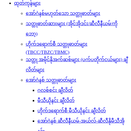
ထုတ်ကုန်များ
အော်ဂဲနစ်မဟုတ်သော သတ္တုဓာတ်များ
သတ္တုဓာတ်ဆားများ (အိုင်အိုဒင်း/ဆီလီနီယမ်/ကို
ဘော့)
ဟိုက်ဒရောက်စီ သတ္တုဓာတ်များ
(TBCC/TBZC/TBMC)
သတ္တု အမိုင်နိုအက်ဆစ်များ (ပက်ပတိုက်ငယ်များ) ချီ
လိတ်များ
အော်ဂဲနစ် သတ္တုဓာတ်များ
ဂလစ်စင်း ချီလိတ်
မီသီယိုနင်း ချီလိတ်
ဟိုက်ဒရောက်စီ မီသီယိုနင်း ချီလိတ်
အော်ဂဲနစ် ဆီလီနီယမ်-အယ်လ်-ဆီလီနိုမီသီအို