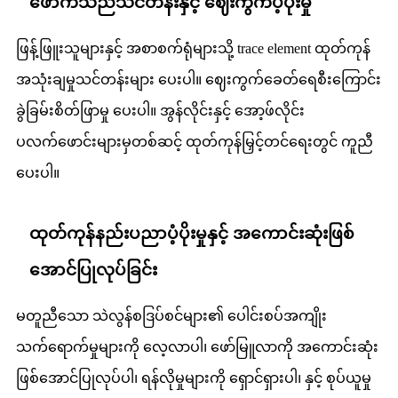
ဖောက်သည်သင်တန်းနှင့် ဈေးကွက်ပံ့ပိုးမှု
ဖြန့်ဖြူးသူများနှင့် အစာစက်ရုံများသို့ trace element ထုတ်ကုန်
အသုံးချမှုသင်တန်းများ ပေးပါ။ ဈေးကွက်ခေတ်ရေစီးကြောင်း
ခွဲခြမ်းစိတ်ဖြာမှု ပေးပါ။ အွန်လိုင်းနှင့် အော့ဖ်လိုင်း
ပလက်ဖောင်းများမှတစ်ဆင့် ထုတ်ကုန်မြှင့်တင်ရေးတွင် ကူညီ
ပေးပါ။
ထုတ်ကုန်နည်းပညာပံ့ပိုးမှုနှင့် အကောင်းဆုံးဖြစ်
အောင်ပြုလုပ်ခြင်း
မတူညီသော သဲလွန်စဒြပ်စင်များ၏ ပေါင်းစပ်အကျိုး
သက်ရောက်မှုများကို လေ့လာပါ၊ ဖော်မြူလာကို အကောင်းဆုံး
ဖြစ်အောင်ပြုလုပ်ပါ၊ ရန်လိုမှုများကို ရှောင်ရှားပါ၊ နှင့် စုပ်ယူမှု