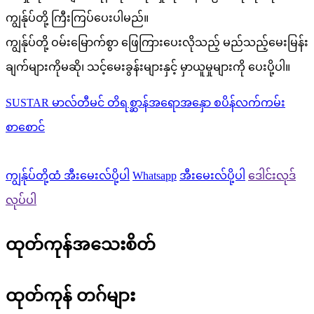
ကျွန်ုပ်တို့ ကြီးကြပ်ပေးပါမည်။
ကျွန်ုပ်တို့ ဝမ်းမြောက်စွာ ဖြေကြားပေးလိုသည့် မည်သည့်မေးမြန်း
ချက်များကိုမဆို၊ သင့်မေးခွန်းများနှင့် မှာယူမှုများကို ပေးပို့ပါ။
SUSTAR မာလ်တီမင် တိရစ္ဆာန်အရောအနှော စပိန်လက်ကမ်း
စာစောင်
ကျွန်ုပ်တို့ထံ အီးမေးလ်ပို့ပါ
Whatsapp
အီးမေးလ်ပို့ပါ
ဒေါင်းလုဒ်
လုပ်ပါ
ထုတ်ကုန်အသေးစိတ်
ထုတ်ကုန် တဂ်များ