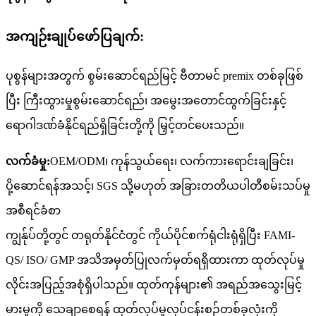
အကျဉ်းချုပ်ဖော်ပြချက်:
ပုစွန်များအတွက် စွမ်းဆောင်ရည်မြင့် ဗီတာမင် premix တစ်ခုဖြစ်
ပြီး ကြီးထွားမှုစွမ်းဆောင်ရည်၊ အမွေးအတောင်ထွက်ခြင်းနှင့်
ရောဂါဒဏ်ခံနိုင်ရည်ရှိခြင်းတို့ကို မြှင့်တင်ပေးသည်။
လက်ခံမှု:
OEM/ODM၊ ကုန်သွယ်ရေး၊ လက်ကားရောင်းချခြင်း၊
ပို့ဆောင်ရန်အသင့်၊ SGS သို့မဟုတ် အခြားတတိယပါတီစမ်းသပ်မှု
အစီရင်ခံစာ
ကျွန်ုပ်တို့တွင် တရုတ်နိုင်ငံတွင် ကိုယ်ပိုင်စက်ရုံငါးရုံရှိပြီး FAMI-
QS/ ISO/ GMP အသိအမှတ်ပြုလက်မှတ်ရရှိထားကာ ထုတ်လုပ်မှု
လိုင်းအပြည့်အစုံရှိပါသည်။ ထုတ်ကုန်များ၏ အရည်အသွေးမြင့်
မားမှုကို သေချာစေရန် ထုတ်လုပ်မှုလုပ်ငန်းစဉ်တစ်ခုလုံးကို