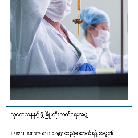
သုတေသနနှင့် ဖွံ့ဖြိုးတိုးတက်ရေးအဖွဲ့
Lanzhi Institute of Biology တည်ဆောက်ရန် အဖွဲ့၏