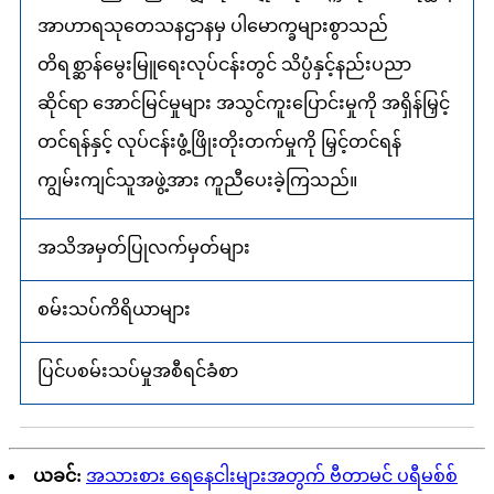
အာဟာရသုတေသနဌာနမှ ပါမောက္ခများစွာသည်
တိရစ္ဆာန်မွေးမြူရေးလုပ်ငန်းတွင် သိပ္ပံနှင့်နည်းပညာ
ဆိုင်ရာ အောင်မြင်မှုများ အသွင်ကူးပြောင်းမှုကို အရှိန်မြှင့်
တင်ရန်နှင့် လုပ်ငန်းဖွံ့ဖြိုးတိုးတက်မှုကို မြှင့်တင်ရန်
ကျွမ်းကျင်သူအဖွဲ့အား ကူညီပေးခဲ့ကြသည်။
အသိအမှတ်ပြုလက်မှတ်များ
စမ်းသပ်ကိရိယာများ
ပြင်ပစမ်းသပ်မှုအစီရင်ခံစာ
ယခင်:
အသားစား ရေနေငါးများအတွက် ဗီတာမင် ပရီမစ်စ်