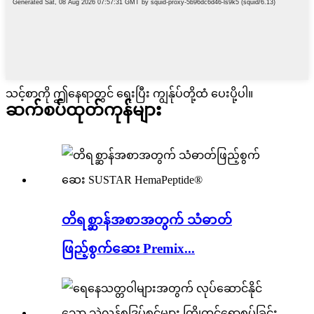
သင့်စာကို ဤနေရာတွင် ရေးပြီး ကျွန်ုပ်တို့ထံ ပေးပို့ပါ။
ဆက်စပ်ထုတ်ကုန်များ
တိရစ္ဆာန်အစာအတွက် သံဓာတ်
ဖြည့်စွက်ဆေး Premix...