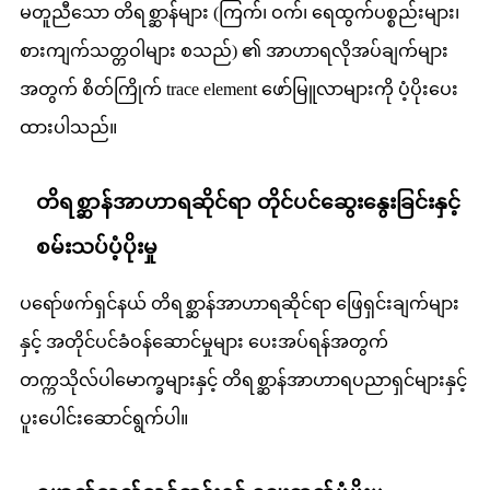
မတူညီသော တိရစ္ဆာန်များ (ကြက်၊ ဝက်၊ ရေထွက်ပစ္စည်းများ၊
စားကျက်သတ္တဝါများ စသည်) ၏ အာဟာရလိုအပ်ချက်များ
အတွက် စိတ်ကြိုက် trace element ဖော်မြူလာများကို ပံ့ပိုးပေး
ထားပါသည်။
တိရစ္ဆာန်အာဟာရဆိုင်ရာ တိုင်ပင်ဆွေးနွေးခြင်းနှင့်
စမ်းသပ်ပံ့ပိုးမှု
ပရော်ဖက်ရှင်နယ် တိရစ္ဆာန်အာဟာရဆိုင်ရာ ဖြေရှင်းချက်များ
နှင့် အတိုင်ပင်ခံဝန်ဆောင်မှုများ ပေးအပ်ရန်အတွက်
တက္ကသိုလ်ပါမောက္ခများနှင့် တိရစ္ဆာန်အာဟာရပညာရှင်များနှင့်
ပူးပေါင်းဆောင်ရွက်ပါ။