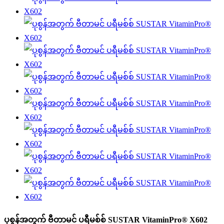
ပုစွန်အတွက် ဗီတာမင် ပရီမစ်စ် SUSTAR VitaminPro® X602