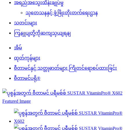
အရည်အသွေးထိန်းချုပ်မှု
သုတေသနနှင့် ဖွံ့ဖြိုးတိုးတက်ရေးဌာန
သတင်းများ
ကြှနျုပျတို့ကိုဆကျသှယျရနျ
အိမ်
ထုတ်ကုန်များ
ဗီတာမင်နှင့် သတ္တုဓာတ်များ ကြိုတင်ရောစပ်ထားခြင်း
ဗီတာမင်ပရို®