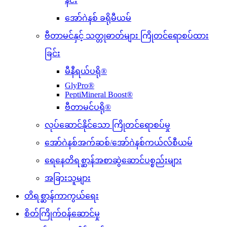
နင်း
အော်ဂဲနစ် ခရိုမီယမ်
ဗီတာမင်နှင့် သတ္တုဓာတ်များ ကြိုတင်ရောစပ်ထား
ခြင်း
မီနီရယ်ပရို®
GlyPro®
PeptiMineral Boost®
ဗီတာမင်ပရို®
လုပ်ဆောင်နိုင်သော ကြိုတင်ရောစပ်မှု
အော်ဂဲနစ်အက်ဆစ်/အော်ဂဲနစ်ကယ်လ်စီယမ်
ရေနေတိရစ္ဆာန်အစာဆွဲဆောင်ပစ္စည်းများ
အခြားသူများ
တိရစ္ဆာန်ကာကွယ်ရေး
စိတ်ကြိုက်ဝန်ဆောင်မှု