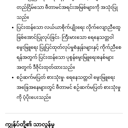
တည်ငြိမ်သော ဗီတာမင်အရင်းအမြစ်များကို အသုံးပြု
သည်။
ပြင်းထန်သော လယ်ယာစိုက်ပျိုးရေး လိုက်လျောညီထွေ
ဖြစ်အောင်ပြုလုပ်ခြင်း- ကြီးမားသော ရေနေသတ္တဝါ
မွေးမြူရေး ပြုပြင်ထုတ်လုပ်မှုစံနှုန်းများနှင့် ကိုက်ညီစေ
ရန်အတွက် ပြင်းထန်သော ပုစွန်မွေးမြူရေးစနစ်များ
အတွက် ဒီဇိုင်းထုတ်ထားသည်။
စဉ်ဆက်မပြတ် စားသုံးမှု- ရေနေသတ္တဝါ မွေးမြူရေး
အခြေအနေများတွင် ဗီတာမင် စဉ်ဆက်မပြတ် စားသုံးမှု
ကို ပံ့ပိုးပေးသည်။
ကျွန်ုပ်တို့၏ သာလွန်မှု