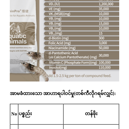
အာမခံထားသော အာဟာရပါဝင်မှု
:
(တစ်ကီလိုဂရမ်လျှင်)
ပစ္စည်း
No
တန်ဖိုး