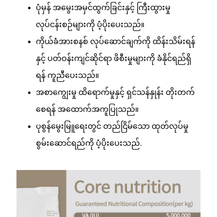
ပုံမှန် အမွေးအမှင်ထွက်ခြင်းနှင့် ကြီးထွားမှု
လုပ်ငန်းစဉ်များကို ပံ့ပိုးပေးသည်။
ကိုယ်ခံအားစနစ် လုပ်ဆောင်ချက်ကို ထိန်းသိမ်းရန်
နှင့် ပတ်ဝန်းကျင်ဆိုင်ရာ ဖိစီးမှုများကို ခံနိုင်ရည်ရှိ
ရန် ကူညီပေးသည်။
အစာကျွေးမှု ထိရောက်မှုနှင့် ရှင်သန်နှုန်း တိုးတက်
စေရန် အထောက်အကူပြုသည်။
ပုစွန်မွေးမြူရေးတွင် တည်ငြိမ်သော ထုတ်လုပ်မှု
စွမ်းဆောင်ရည်ကို ပံ့ပိုးပေးသည်
.