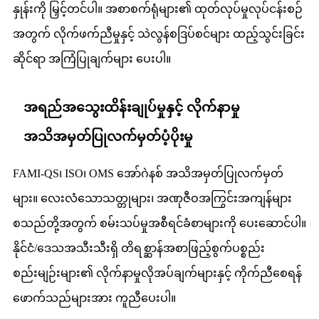
နှုန်းကို မြှင့်တင်ပါ။ အစာစက်ရုံများ၏ ထုတ်လုပ်မှုလုပ်ငန်းစဉ်
အတွက် လိုက်ဖက်ညီမှုနှင့် သဲလွန်စဒြပ်စင်များ ထည့်သွင်းခြင်း
ဆိုင်ရာ အကြံပြုချက်များ ပေးပါ။
အရည်အသွေးထိန်းချုပ်မှုနှင့် လိုက်နာမှု
အသိအမှတ်ပြုလက်မှတ်ပံ့ပိုးမှု
FAMI-QS၊ ISO၊ OMS အော်ဂဲနစ် အသိအမှတ်ပြုလက်မှတ်
များ။ လေးလံသောသတ္တုများ၊ အဏုဇီဝအကြွင်းအကျန်များ
စသည်တို့အတွက် စမ်းသပ်မှုအစီရင်ခံစာများကို ပေးဆောင်ပါ။
နိုင်ငံ/ဒေသအသီးသီးရှိ တိရစ္ဆာန်အစာဖြည့်စွက်ပစ္စည်း
စည်းမျဉ်းများ၏ လိုက်နာမှုလိုအပ်ချက်များနှင့် ကိုက်ညီစေရန်
ဖောက်သည်များအား ကူညီပေးပါ။