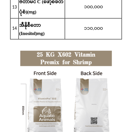
ဗီတာမင် C (ဖော့စဖိတ်
၁၀၀
,၀၀၀
13
ပုံစံ)(
g)
m
အီနိုစီတော
၁၁၀
14
,၀၀၀
(Inositol)
g)
m