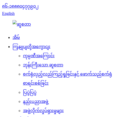
၈၆-၁၈၈၈၀၄၇၇၉၀၂
English
အိမ်
ကြှနျုပျတို့အကွောငျး
ကုမ္ပဏီအကြောင်း
ဘုန်းကြီးသော ဆူစတာ
စက်ရုံလှည့်လည်ကြည့်ရှုခြင်းနှင့် ဖောက်သည်စက်ရုံ
စာရင်းစစ်ခြင်း
ပြပွဲပြပွဲ
နည်းပညာအဖွဲ့
အဖွဲ့လိုက်လှုပ်ရှားမှုများ