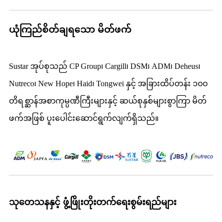
ယုံကြည်စိတ်ချရသော မိတ်ဖက်
Sustar အုပ်စုသည် CP Group၊ Cargill၊ DSM၊ ADM၊ Deheus၊
Nutreco၊ New Hope၊ Haid၊ Tongwei နှင့် အခြားထိပ်တန်း ၁၀၀
တိရစ္ဆာန်အစာကုမ္ပဏီကြီးများနှင့် ဆယ်စုနှစ်များစွာကြာ မိတ်
ဖက်အဖြစ် ပူးပေါင်းဆောင်ရွက်လျက်ရှိသည်။
သုတေသနနှင့် ဖွံ့ဖြိုးတိုးတက်ရေးစွမ်းရည်များ