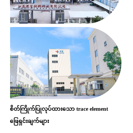
စိတ်ကြိုက်ပြုလုပ်ထားသော trace element
ဖြေရှင်းချက်များ