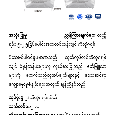
အသုံးပြုမှု ညွှန်ကြားချက်များ-
ထည့်
ရန်
ဒြပ်ပေါင်းအစာတစ်တန်လျှင် ကီလိုဂရမ်။
၁.၅-၂.၅
ဗီတာမင်ပါဝင်မှုပမာဏသည် ထုတ်ကုန်တစ်ကီလိုဂရမ်
လျှင် ပုံမှန်တန်ဖိုးများကို ကိုယ်စားပြုသည်။ ဖော်မြူလာ
များကို ဖောက်သည်လိုအပ်ချက်များနှင့် ဒေသဆိုင်ရာ
ကျွေးမွေးမှုစံနှုန်းများအလိုက် ချိန်ညှိနိုင်သည်။
ထုပ်ပိုးမှု:
၂
ကီလိုဂရမ်/အိတ်
5
သက်တမ်း:
၁၂ လ